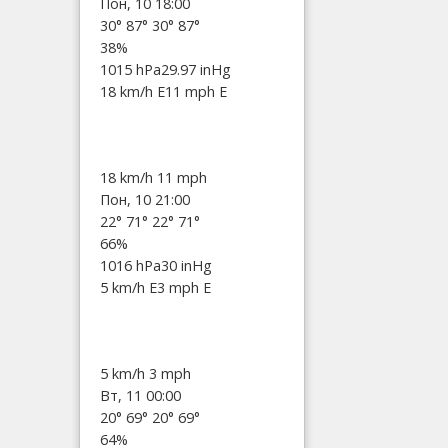
Пон, 10 18:00
30°
87°
30°
87°
38%
1015 hPa
29.97 inHg
18 km/h E
11 mph E
18 km/h
11 mph
Пон, 10 21:00
22°
71°
22°
71°
66%
1016 hPa
30 inHg
5 km/h E
3 mph E
5 km/h
3 mph
Вт, 11 00:00
20°
69°
20°
69°
64%