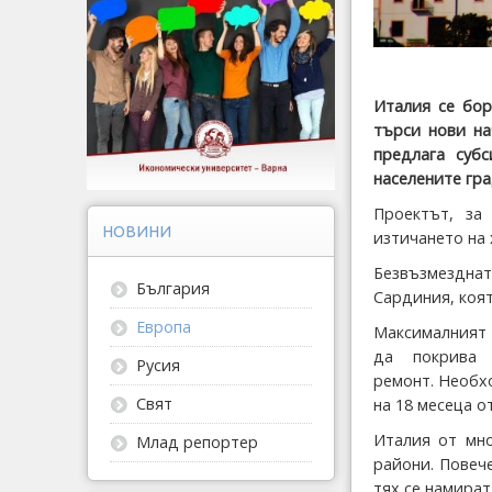
Италия се бор
търси нови на
предлага суб
населените гра
Проектът, за
НОВИНИ
изтичането на 
Безвъзмезднат
България
Сардиния, коят
Европа
Максималният 
да покрива 
Русия
ремонт. Необх
Свят
на 18 месеца о
Италия от мно
Млад репортер
райони. Повече
тях се намират