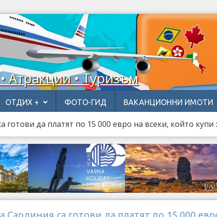
 • Атракции • Туризъм
ОТДИХ +
ФОТО-ГИД
ВАКАНЦИОННИ ИМОТИ
а готови да платят по 15 000 евро на всеки, който куп
а Сардиния са готови да платят по 15 000 евр