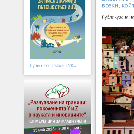
всеки, кой
Публикувана на
Купи с отстъпка ТУК...