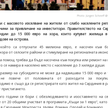
Photo:
Jürgen Scheeff
и с масовото изселване на жители от слабо населените рег
чини за привличане на инвеститори. Правителството на Са
сидии до 15 000 евро на хора, които купуват жилища в
дове на острова.
 който са отпуснати 45 милиона евро, е насочен към б
хора от селските райони и стимулиране на регионалната икон
а помощ трябва да бъде насочена към покупка или ремонт на
о се намира в населено място с население до 3 хиляди души.
размер на субсидията не може да надвишава 15 000 евро и 
не повече от половината от разходите за покупк
одимо е също да се регистрирате като жител на Сардиния в 
т пристигането.
го години се бори с обезлюдяването и изоставянето на се
 от 20 общини участват в програмата „Къщи за 1 евро“, като
 в Сардиния: Монтреста, Нулви, Романа, Ололай и Бонанаро.