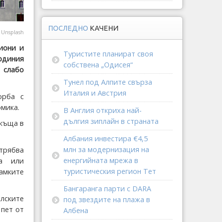
ПОСЛЕДНО
КАЧЕНИ
@
Unsplash
иони и
Туристите планират своя
рдиния
собствена „Одисея“
 слабо
Тунел под Алпите свърза
Италия и Австрия
орба с
омика.
В Англия откриха най-
дългия зиплайн в страната
 къща в
Албания инвестира €4,5
млн за модернизация на
трябва
енергийната мрежа в
а или
туристическия регион Тет
рамките
Бангаранга парти с DARA
лските
под звездите на плажа в
 пет от
Албена