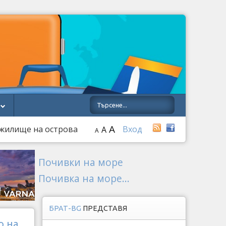
A
и жилище на острова
Вход
A
A
Почивки на море
Почивка на море...
БРАТ-BG
ПРЕДСТАВЯ
о на