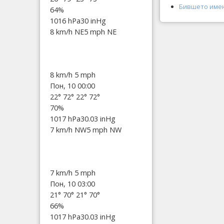
Бившето имени
64%
1016 hPa
30 inHg
8 km/h NE
5 mph NE
8 km/h
5 mph
Пон, 10 00:00
22°
72°
22°
72°
70%
1017 hPa
30.03 inHg
7 km/h NW
5 mph NW
7 km/h
5 mph
Пон, 10 03:00
21°
70°
21°
70°
66%
1017 hPa
30.03 inHg