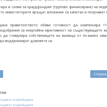
тира и схема за краудфъндинг (групово финансиране) на не
ято инвеститорите връщат вложения си капитал и получават 
дина правителството обяви готовност да компенсира 1
подобрения за енергийна ефективност на съществуващите ж
о да стимулира собствениците на жилища от по-малко зам
 да модернизират домовете си.
Следва
тии
продават в Швейцария
продават в Швейцария