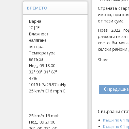
Страната стар
ВРЕМЕТО
имоти, при ко
от тази сума.
Варна
°C
|
°F
През 2022 го
Влажност:
разходите за 
налягане:
което би могл
вятъра:
селски райони
Температура
вятъра
Share
Нед, 09 18:00
32°
90°
31°
87°
47%
1015 hPa
29.97 inHg
Предишна
25 km/h E
16 mph E
Свързани ста
25 km/h
16 mph
Къщи по € 1 
Нед, 09 21:00
Къщи по € 1 
26°
79°
23°
73°