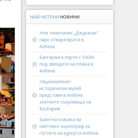
НАЙ-ЧЕТЕНИ
НОВИНИ
Нов тематичен „Джурасик“
парк отваря врати в
Албена
Бангаранга парти с DARA
под звездите на плажа в
Албена
Националният
исторически музей
представя в Албена
златните съкровища на
България
Балетна класика на
световен хореограф за
гостите на курорта Албена