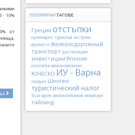
движими
6 - 10%
ПОПУЛЯРНИ
ТАГОВЕ
отстъпки
Греция
10% от
кулинарен туризъм
экстрем
илища,
Железнодорожный
времето
ожните
транспорт
дестинации
инвестиции
Япония
изложба
авиокомпании
ИУ - Варна
ЮНЕСКО
Шенген
скидки
туристический налог
ща
България
авиокомпания
аквапарк
тайланд