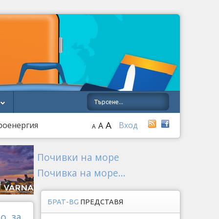
A
троенергия
Вход
A
A
Почивки на море
Почивка на море...
БРАТ-BG
ПРЕДСТАВЯ
о, за