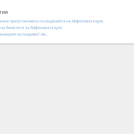
тии
енно преустановиха посещенията на Айфеловата кула
 на билетите за Айфеловата кула
анжерия на покрива? Хм...