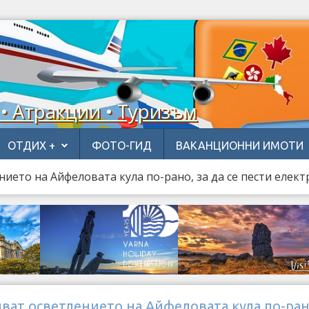
 • Атракции • Туризъм
ОТДИХ +
ФОТО-ГИД
ВАКАНЦИОННИ ИМОТИ
ието на Айфеловата кула по-рано, за да се пести елек
ат осветлението на Айфеловата кула по-ран