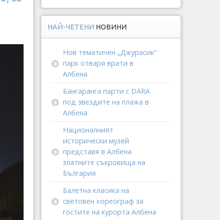
НАЙ-ЧЕТЕНИ
НОВИНИ
Нов тематичен „Джурасик“
парк отваря врати в
Албена
Бангаранга парти с DARA
под звездите на плажа в
Албена
Националният
исторически музей
представя в Албена
златните съкровища на
България
Балетна класика на
световен хореограф за
гостите на курорта Албена