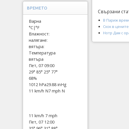
ВРЕМЕТО
Свързани ста
В Париж врем
Варна
Скок в цените
°C
|
°F
Нотр Дам с ор
Влажност:
налягане:
вятъра:
Температура
вятъра
Пет, 07 09:00
29°
85°
25°
77°
68%
1012 hPa
29.88 inHg
11 km/h N
7 mph N
11 km/h
7 mph
Пет, 07 12:00
35°
96°
31°
88°