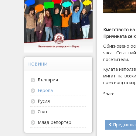
Кметството на
Причината се к
Обикновено осв
часа. Сега на
посетители.
НОВИНИ
Кулата използв
мигат на всек
България
през нощта из
Европа
Share
Русия
Свят
Млад репортер
Предишна