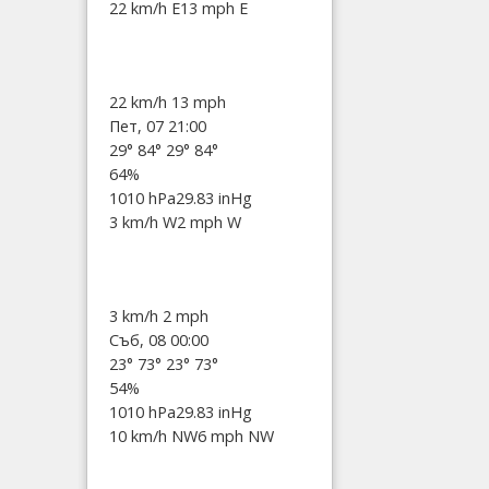
22 km/h E
13 mph E
22 km/h
13 mph
Пет, 07 21:00
29°
84°
29°
84°
64%
1010 hPa
29.83 inHg
3 km/h W
2 mph W
3 km/h
2 mph
Съб, 08 00:00
23°
73°
23°
73°
54%
1010 hPa
29.83 inHg
10 km/h NW
6 mph NW