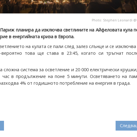
Photo:
Stephen Leonardi
 Париж планира да изключва светлините на Айфеловата кула п
рие в енергийната криза в Европа.
етлението на кулата се пали след залез слънце и се изключва 
й-вероятно това ще става в 23:45, когато си тръгнат посл
а сложна система за осветление и 20 000 електрически крушки
и час в продължение на поне 5 минути. Осветяването на па
разходва 4% от годишното потребление на енергия в града.
Следва