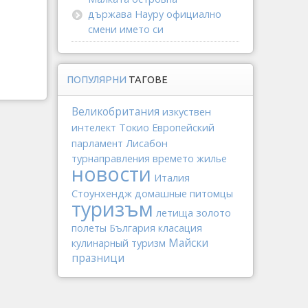
държава Науру официално
смени името си
ПОПУЛЯРНИ
ТАГОВЕ
Великобритания
изкуствен
интелект
Токио
Европейский
Лисабон
парламент
турнаправления
времето
жилье
новости
Италия
Стоунхендж
домашные питомцы
туризъм
золото
летища
полеты
България
класация
Майски
кулинарный туризм
празници