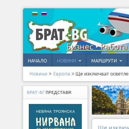
Бизнес • Работа
НАЧАЛО
НОВИНИ
МАРШРУТИ
Новини
>
Европа
>
Ще изключват осветлен
БРАТ-БГ
ПРЕДСТАВЯ:
Ще изключв