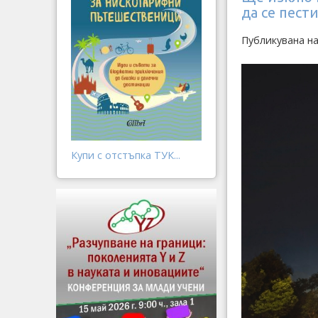
да се пест
Публикувана на
Купи с отстъпка ТУК...