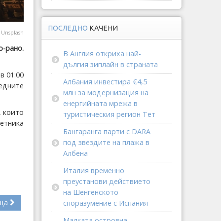
ПОСЛЕДНО
КАЧЕНИ
@
Unsplash
о-рано.
В Англия откриха най-
дългия зиплайн в страната
в 01:00
Албания инвестира €4,5
едните
млн за модернизация на
енергийната мрежа в
, които
туристическия регион Тет
метника
Бангаранга парти с DARA
под звездите на плажа в
Албена
Италия временно
преустанови действието
на Шенгенското
ща
споразумение с Испания
Малката островна