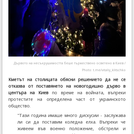
Дървото на несъкрушимостта беше тържествено осветено в Киев /
Photo: t.me/vitaliy_klitschko
Кметът на столицата обясни решението да не се
отказва от поставянето на новогодишно дърво в
центъра на Киев
по време на войната, въпреки
протестите на определена част от украинското
общество.
"Тази година имаше много дискусии - заслужава
ли си да поставим коледна елха. Въпреки че
живеем във военно положение, обстрели и