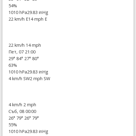
54%
1010 hPa
29.83 inHg
22 km/h E
14 mph E
22 km/h
14 mph
Пет, 07 21:00
29°
84°
27°
80°
63%
1010 hPa
29.83 inHg
4 km/h SW
2 mph SW
4 km/h
2 mph
Съб, 08 00:00
26°
79°
26°
79°
55%
1010 hPa
29.83 inHg