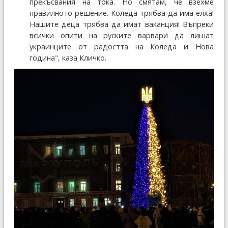
прекъсвания на тока. Но смятам, че взехме
правилното решение. Коледа трябва да има елха!
Нашите деца трябва да имат ваканция! Въпреки
всички опити на руските варвари да лишат
украинците от радостта на Коледа и Нова
година", каза Кличко.