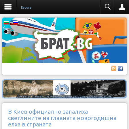
Европа
В Киев официално запалиха
светлините на главната новогодишна
елха в страната