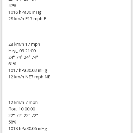
47%
1016 hPa
30 inHg
28 km/h E
17 mph E
28 km/h
17 mph
Нед, 09 21:00
24°
74°
24°
74°
61%
1017 hPa
30.03 inHg
12 km/h NE
7 mph NE
12 km/h
7 mph
Пон, 10 00:00
22°
72°
22°
72°
58%
1018 hPa
30.06 inHg