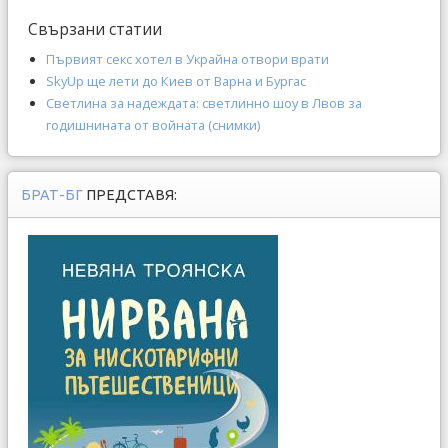
Свързани статии
Първият секс хотел в Украйна отвори врати
SkyUp ще лети до Киев от Варна и Бургас
Светлина за надеждата: светлинно шоу в Лвов за
годишнината от войната (снимки)
БРАТ-БГ
ПРЕДСТАВЯ: