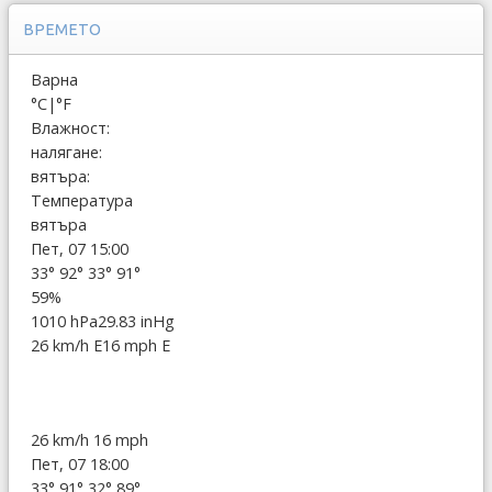
ВРЕМЕТО
Варна
°C
|
°F
Влажност:
налягане:
вятъра:
Температура
вятъра
Пет, 07 15:00
33°
92°
33°
91°
59%
1010 hPa
29.83 inHg
26 km/h E
16 mph E
26 km/h
16 mph
Пет, 07 18:00
33°
91°
32°
89°