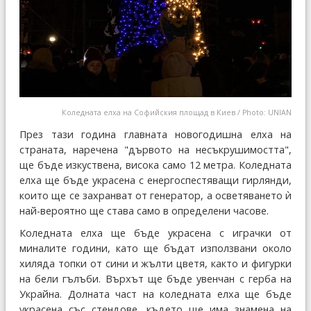
Коледната елха на Софийския площад в Киев / Photo: UNIAN
През тази година главната новогодишна елха на
страната, наречена "дървото на несъкрушимостта",
ще бъде изкуствена, висока само 12 метра. Коледната
елха ще бъде украсена с енергоспестяващи гирлянди,
които ще се захранват от генератор, а осветяването ѝ
най-вероятно ще става само в определени часове.
Коледната елха ще бъде украсена с играчки от
миналите години, като ще бъдат използвани около
хиляда топки от сини и жълти цветя, както и фигурки
на бели гълъби. Върхът ще бъде увенчан с герба на
Украйна. Долната част на коледната елха ще бъде
украсена със стендове, където ще има знамена на