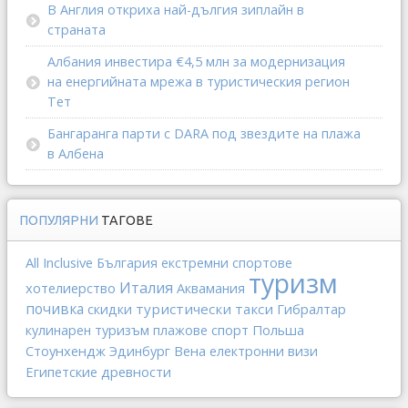
В Англия откриха най-дългия зиплайн в
страната
Албания инвестира €4,5 млн за модернизация
на енергийната мрежа в туристическия регион
Тет
Бангаранга парти с DARA под звездите на плажа
в Албена
ПОПУЛЯРНИ
ТАГОВЕ
All Inclusive
България
екстремни спортове
туризм
Италия
хотелиерство
Аквамания
почивка
туристически такси
Гибралтар
скидки
спорт
Польша
кулинарен туризъм
плажове
Стоунхендж
Вена
Эдинбург
електронни визи
Египетские древности