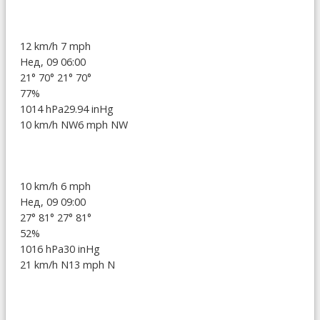
12 km/h
7 mph
Нед, 09 06:00
21°
70°
21°
70°
77%
1014 hPa
29.94 inHg
10 km/h NW
6 mph NW
10 km/h
6 mph
Нед, 09 09:00
27°
81°
27°
81°
52%
1016 hPa
30 inHg
21 km/h N
13 mph N