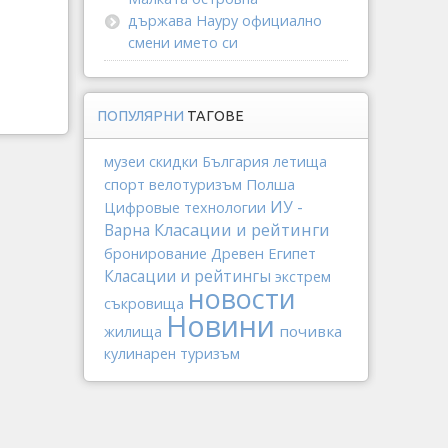
държава Науру официално
смени името си
ПОПУЛЯРНИ
ТАГОВЕ
музеи
скидки
България
летища
спорт
Полша
велотуризъм
ИУ -
Цифровые технологии
Варна
Класации и рейтинги
Древен Египет
бронирование
Класации и рейтингы
экстрем
новости
съкровища
Новини
почивка
жилища
кулинарен туризъм