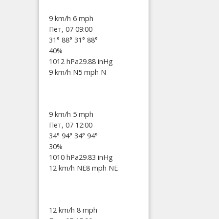
9 km/h
6 mph
Пет, 07 09:00
31°
88°
31°
88°
40%
1012 hPa
29.88 inHg
9 km/h N
5 mph N
9 km/h
5 mph
Пет, 07 12:00
34°
94°
34°
94°
30%
1010 hPa
29.83 inHg
12 km/h NE
8 mph NE
12 km/h
8 mph