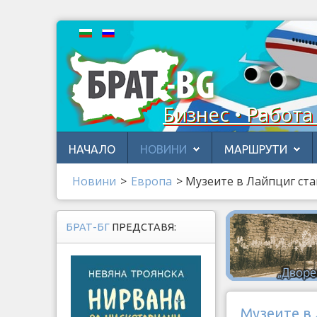
Бизнес • Работа
НАЧАЛО
НОВИНИ
МАРШРУТИ
Новини
>
Европа
>
Музеите в Лайпциг ста
БРАТ-БГ
ПРЕДСТАВЯ:
Музеите в 