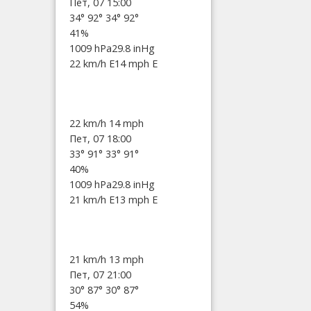
Пет, 07 15:00
34°
92°
34°
92°
41%
1009 hPa
29.8 inHg
22 km/h E
14 mph E
22 km/h
14 mph
Пет, 07 18:00
33°
91°
33°
91°
40%
1009 hPa
29.8 inHg
21 km/h E
13 mph E
21 km/h
13 mph
Пет, 07 21:00
30°
87°
30°
87°
54%