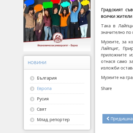
Градският съв
всички жители 
Така в Лайпци
значително по 
Музеите, за к
Лайпциг, При
приложните из
отнася само з
НОВИНИ
изложби остава
Музеите на гра
България
Share
Европа
Русия
Свят
Предишна
Млад репортер