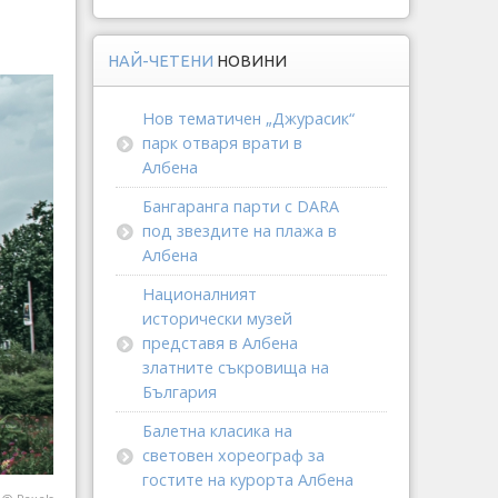
НАЙ-ЧЕТЕНИ
НОВИНИ
Нов тематичен „Джурасик“
парк отваря врати в
Албена
Бангаранга парти с DARA
под звездите на плажа в
Албена
Националният
исторически музей
представя в Албена
златните съкровища на
България
Балетна класика на
световен хореограф за
гостите на курорта Албена