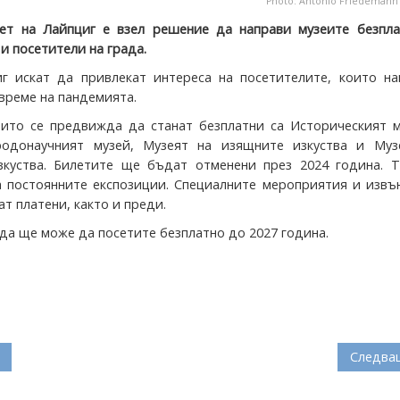
Photo: Antonio Friedeman
ет на Лайпциг е взел решение да направи музеите безпла
и посетители на града.
г искат да привлекат интереса на посетителите, които на
време на пандемията.
оито се предвижда да станат безплатни са Историческият м
родонаучният музей, Музеят на изящните изкуства и Муз
куства. Билетите ще бъдат отменени през 2024 година. Т
а постоянните експозиции. Специалните мероприятия и извъ
т платени, както и преди.
да ще може да посетите безплатно до 2027 година.
Следва