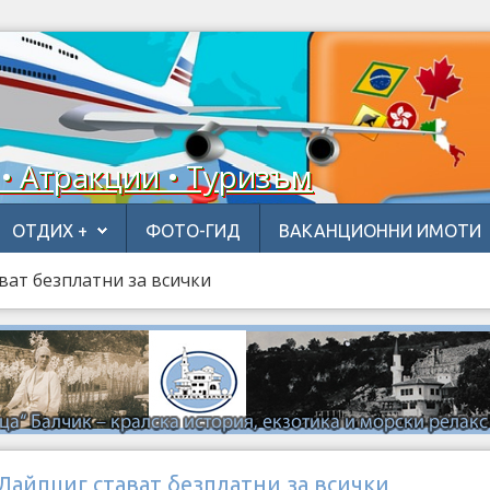
 • Атракции • Туризъм
ОТДИХ +
ФОТО-ГИД
ВАКАНЦИОННИ ИМОТИ
ват безплатни за всички
Лайпциг стават безплатни за всички