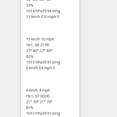
53%
1014 hPa
29.94 inHg
15 km/h E
10 mph E
15 km/h
10 mph
Чет, 06 21:00
27°
80°
27°
80°
82%
1013 hPa
29.91 inHg
6 km/h E
4 mph E
6 km/h
4 mph
Пет, 07 00:00
21°
70°
21°
70°
81%
1013 hPa
29.91 inHg