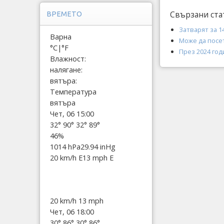
Свързани ста
ВРЕМЕТО
Затварят за 1
Варна
Може да посе
°C
|
°F
През 2024 го
Влажност:
налягане:
вятъра:
Температура
вятъра
Чет, 06 15:00
32°
90°
32°
89°
46%
1014 hPa
29.94 inHg
20 km/h E
13 mph E
20 km/h
13 mph
Чет, 06 18:00
30°
86°
30°
86°