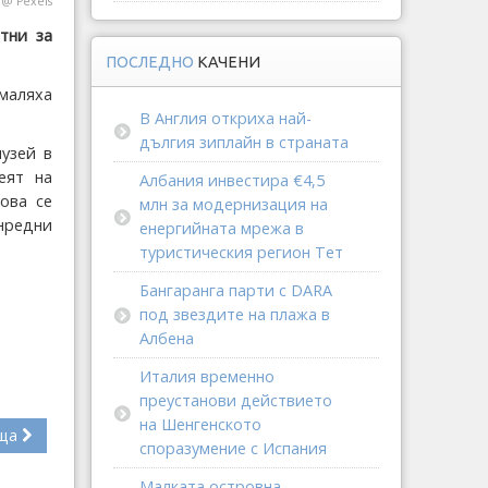
n @
Pexels
тни за
ПОСЛЕДНО
КАЧЕНИ
маляха
В Англия откриха най-
дългия зиплайн в страната
узей в
еят на
Албания инвестира €4,5
ова се
млн за модернизация на
нредни
енергийната мрежа в
туристическия регион Тет
Бангаранга парти с DARA
под звездите на плажа в
Албена
Италия временно
преустанови действието
на Шенгенското
ща
споразумение с Испания
Малката островна