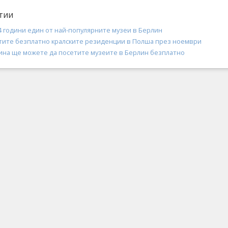
тии
4 години един от най-популярните музеи в Берлин
тите безплатно кралските резиденции в Полша през ноември
дина ще можете да посетите музеите в Берлин безплатно