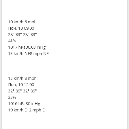
10 km/h
6 mph
Пон, 10 09:00
28°
83°
28°
83°
41%
1017 hPa
30.03 inHg
13 km/h NE
8 mph NE
13 km/h
8 mph
Пон, 10 12:00
32°
89°
32°
89°
33%
1016 hPa
30 inHg
19 km/h E
12 mph E