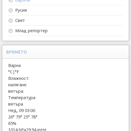
Русия
Свят
Млад репортер
ВРЕМЕТО
Варна
°C
|
°F
Влажност:
налягане:
вятъра:
Температура
вятъра
Нед, 09 03:00
26°
79°
25°
78°
65%
1014 hPa
29.94 inHg