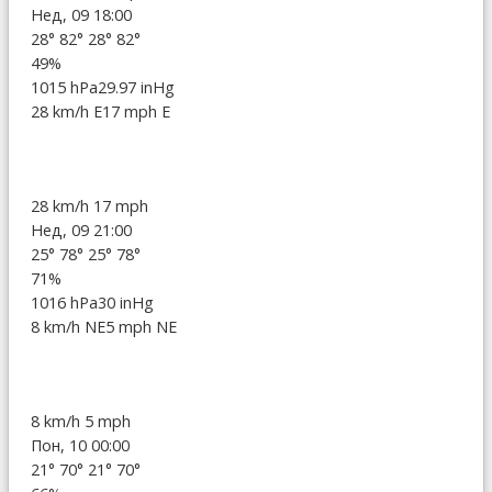
Нед, 09 18:00
28°
82°
28°
82°
49%
1015 hPa
29.97 inHg
28 km/h E
17 mph E
28 km/h
17 mph
Нед, 09 21:00
25°
78°
25°
78°
71%
1016 hPa
30 inHg
8 km/h NE
5 mph NE
8 km/h
5 mph
Пон, 10 00:00
21°
70°
21°
70°