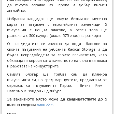
да пътува легално из Европа и добър писмен
английски.
Избрания кандидат ще получи безплатно месечна
карта за пътуване с европейските железници, 5
пътувания с нощни влакове, а освен това ще
разполага с 500 паунда (около 575 евро) за разходи.
От кандидатите се изисква да водят блогове за
своите пътувания на уебсайта Radical Storage и да
бъдат непредубедени за своите впечатления, като
обхващат въпроси като качеството на съня във влака
и работата на кондукторите.
Самият блогър ще трябва сам да планира
пътуванията си, но сред маршрутите, предлагани от
сървиса, са пътуванията Париж - Виена, Рим -
Палермо и Лондон - Единбург.
За вакантното място може да кандидатствате до 5
юли по следния
линк >>>
.