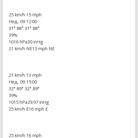
25 km/h
15 mph
Нед, 09 12:00
31°
88°
31°
88°
39%
1016 hPa
30 inHg
21 km/h NE
13 mph NE
21 km/h
13 mph
Нед, 09 15:00
32°
89°
32°
89°
39%
1015 hPa
29.97 inHg
25 km/h E
16 mph E
25 km/h
16 mph