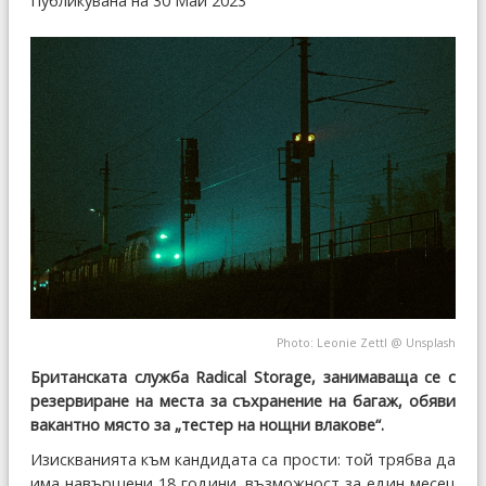
Публикувана на 30 Май 2023
Photo:
Leonie Zettl
@
Unsplash
Британската служба Radical Storage, занимаваща се с
резервиране на места за съхранение на багаж, обяви
вакантно място за „тестер на нощни влакове“.
Изискванията към кандидата са прости: той трябва да
има навършени 18 години, възможност за един месец