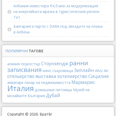
Албания инвестира €4,5 млн за модернизация
на енергийната мрежа в туристическия регион
Тет
Бангаранга парти с DARA под звездите на плажа
в Албена
ПОПУЛЯРНИ
ТАГОВЕ
ранни
Стоунхендж
алания
лоукостър
записвания
Зиплайн
кино
съкровища
Wizz Air
отельерство
выставка
хотелиерство
Сицилия
Мармарис
аквапарк
пазар на недвижимостта
Италия
домашные питомцы
Музей на
Дубай
мозайките
България
Copyright © 2026. БратБг