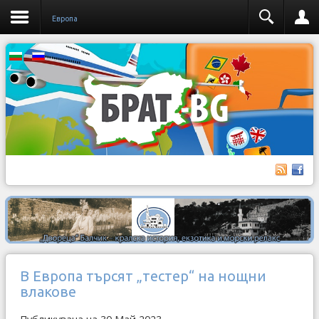
Европа
В Европа търсят „тестер“ на нощни
влакове