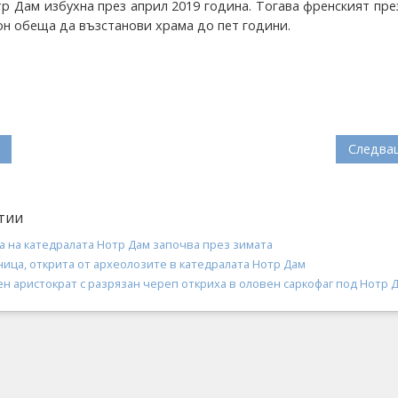
р Дам избухна през април 2019 година. Тогава френският пр
н обеща да възстанови храма до пет години.
Следва
тии
а на катедралата Нотр Дам започва през зимата
ица, открита от археолозите в катедралата Нотр Дам
н аристократ с разрязан череп откриха в оловен саркофаг под Нотр 