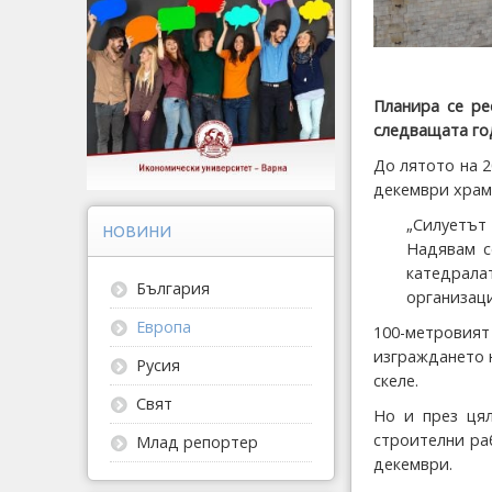
Планира се ре
следващата го
До лятото на 
декември храм
„Силуетът
НОВИНИ
Надявам с
катедрал
България
организаци
Европа
100-метровия
изграждането 
Русия
скеле.
Свят
Но и през ця
строителни ра
Млад репортер
декември.