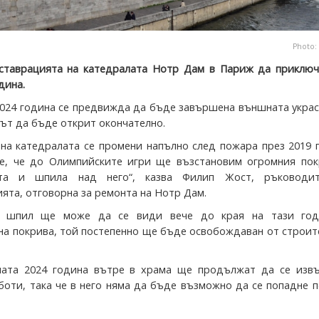
Photo:
ставрацията на катедралата Нотр Дам в Париж да приключ
дина.
2024 година се предвижда да бъде завършена външната украс
ът да бъде открит окончателно.
 на катедралата се промени напълно след пожара през 2019 
е, че до Олимпийските игри ще възстановим огромния пок
ата и шпила над него“, казва Филип Жост, ръководи
ята, отговорна за ремонта на Нотр Дам.
т шпил ще може да се види вече до края на тази год
на покрива, той постепенно ще бъде освобождаван от строи
лата 2024 година вътре в храма ще продължат да се изв
боти, така че в него няма да бъде възможно да се попадне 