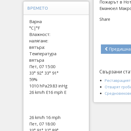
Пожарът в Нот
Еманюел Макро
ВРЕМЕТО
Share
Варна
°C
|
°F
Влажност:
налягане:
вятъра:
Предишна
Температура
вятъра
Пет, 07 15:00
Свързани ста
33°
92°
33°
91°
59%
Реставрацият
1010 hPa
29.83 inHg
Отварят гробн
26 km/h E
16 mph E
Средновекове
26 km/h
16 mph
Пет, 07 18:00
33°
91°
32°
89°