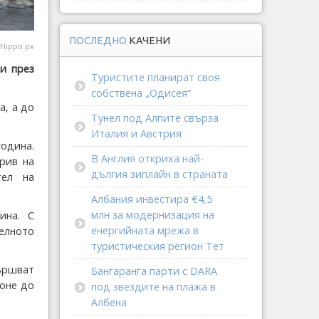
ПОСЛЕДНО
КАЧЕНИ
Hippo px
и през
Туристите планират своя
собствена „Одисея“
а, а до
Тунел под Алпите свърза
Италия и Австрия
година.
В Англия откриха най-
рив на
дългия зиплайн в страната
тел на
Албания инвестира €4,5
млн за модернизация на
ина. С
енергийната мрежа в
телното
туристическия регион Тет
ършват
Бангаранга парти с DARA
поне до
под звездите на плажа в
Албена