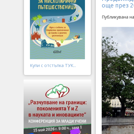
още през 2
Публикувана н
Купи с отстъпка ТУК...