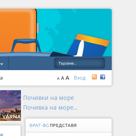
A
на
Вход
A
A
Почивки на море
Почивка на море...
БРАТ-BG
ПРЕДСТАВЯ
иж