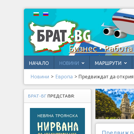
Бизнес • Работа
НАЧАЛО
НОВИНИ
МАРШРУТИ
Новини
>
Европа
>
Предвиждат да открият
БРАТ-БГ
ПРЕДСТАВЯ:
Предвижда