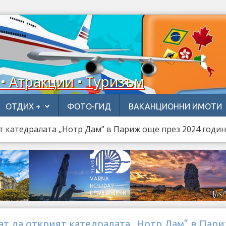
 • Атракции • Туризъм
ОТДИХ +
ФОТО-ГИД
ВАКАНЦИОННИ ИМОТИ
 катедралата „Нотр Дам” в Париж още през 2024 годи
т да открият катедралата „Нотр Дам” в Пар