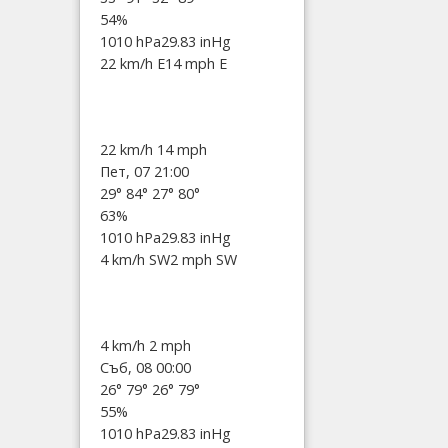
54%
1010 hPa
29.83 inHg
22 km/h E
14 mph E
22 km/h
14 mph
Пет, 07 21:00
29°
84°
27°
80°
63%
1010 hPa
29.83 inHg
4 km/h SW
2 mph SW
4 km/h
2 mph
Съб, 08 00:00
26°
79°
26°
79°
55%
1010 hPa
29.83 inHg