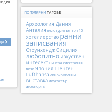
езидент
ПОПУЛЯРНИ
ТАГОВЕ
Археология
Дания
Анталия
велотуризъм
топ 10
ранни
хотелиерство
записвания
ща
Стоунхендж
Сицилия
любопитно
изкуствен
интелект
Синтра
електронни
Япония
Шенген
визи
Lufthansa
авиокомпании
выставка
Дам
лоукостър
аэропорты