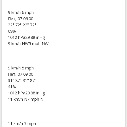
9 km/h
6 mph
Пет, 07 06:00
22°
72°
22°
72°
69%
1012 hPa
29.88 inHg
9 km/h NW
5 mph NW
9 km/h
5 mph
Пет, 07 09:00
31°
87°
31°
87°
41%
1012 hPa
29.88 inHg
11 km/h N
7 mph N
11 km/h
7 mph