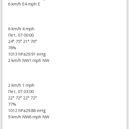
6 km/h E
4 mph E
6 km/h
4 mph
Пет, 07 00:00
24°
75°
21°
70°
76%
1013 hPa
29.91 inHg
2 km/h NW
1 mph NW
2 km/h
1 mph
Пет, 07 03:00
22°
72°
22°
72°
77%
1012 hPa
29.88 inHg
9 km/h NW
6 mph NW