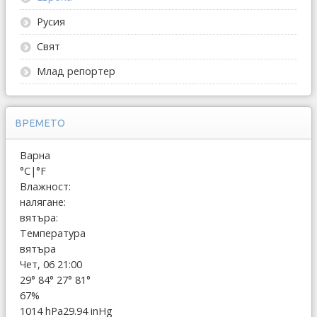
Русия
Свят
Млад репортер
ВРЕМЕТО
Варна
°C
|
°F
Влажност:
налягане:
вятъра:
Температура
вятъра
Чет, 06 21:00
29°
84°
27°
81°
67%
1014 hPa
29.94 inHg