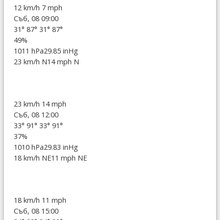
12 km/h
7 mph
Съб, 08 09:00
31°
87°
31°
87°
49%
1011 hPa
29.85 inHg
23 km/h N
14 mph N
23 km/h
14 mph
Съб, 08 12:00
33°
91°
33°
91°
37%
1010 hPa
29.83 inHg
18 km/h NE
11 mph NE
18 km/h
11 mph
Съб, 08 15:00