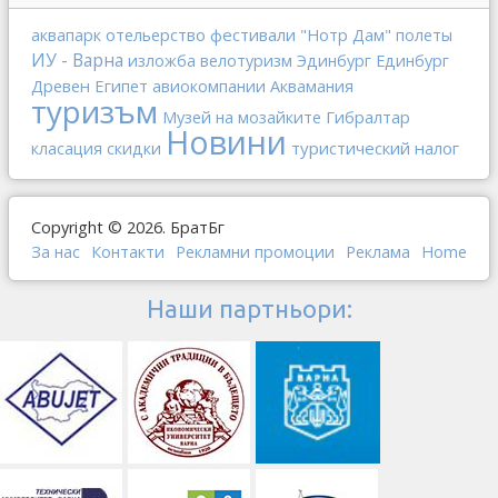
отельерство
фестивали
аквапарк
"Нотр Дам"
полеты
ИУ - Варна
изложба
велотуризм
Эдинбург
Единбург
Древен Египет
авиокомпании
Аквамания
туризъм
Гибралтар
Музей на мозайките
Новини
туристический налог
класация
скидки
Copyright © 2026. БратБг
За нас
Контакти
Рекламни промоции
Реклама
Home
Наши партньори: