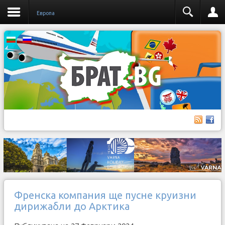
Европа
Френска компания ще пусне круизни
дирижабли до Арктика