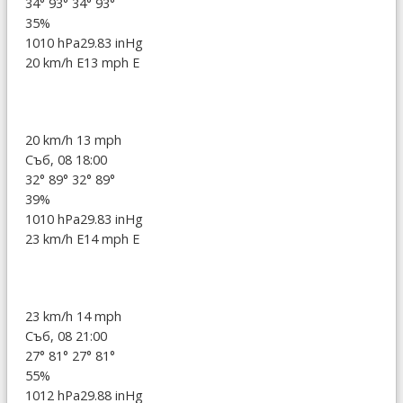
34°
93°
34°
93°
35%
1010 hPa
29.83 inHg
20 km/h E
13 mph E
20 km/h
13 mph
Съб, 08 18:00
32°
89°
32°
89°
39%
1010 hPa
29.83 inHg
23 km/h E
14 mph E
23 km/h
14 mph
Съб, 08 21:00
27°
81°
27°
81°
55%
1012 hPa
29.88 inHg