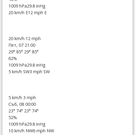
1009 hPa
29.8 inHg
20 km/h E
12 mph E
20 km/h
12 mph
Пет, 07 21:00
29°
85°
29°
85°
62%
1009 hPa
29.8 inHg
5 km/h SW
3 mph SW
5 km/h
3 mph
Съб, 08 00:00
23°
74°
23°
74°
52%
1009 hPa
29.8 inHg
10 km/h NW
6 mph NW