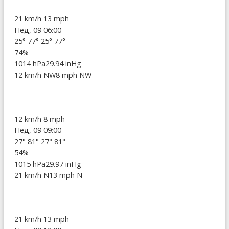
21 km/h
13 mph
Нед, 09 06:00
25°
77°
25°
77°
74%
1014 hPa
29.94 inHg
12 km/h NW
8 mph NW
12 km/h
8 mph
Нед, 09 09:00
27°
81°
27°
81°
54%
1015 hPa
29.97 inHg
21 km/h N
13 mph N
21 km/h
13 mph