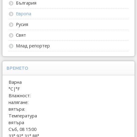
България
Европа
Русия
Свят
Млад репортер
ВРЕМЕТО
Варна
°C
|
°F
Влажност:
налягане:
вятъра:
Температура
вятъра
Съб, 08 15:00
33°
92°
31°
88°