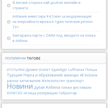
В Англия откриха най-дългия зиплайн в
страната
Албания инвестира €4,5 млн за модернизация
на енергийната мрежа в туристическия регион
Тет
Бангаранга парти с DARA под звездите на плажа
в Албена
ПОПУЛЯРНИ
ТАГОВЕ
отстъпки
Lufthansa
Полша
Древен Египет
Единбург
Турция
Наука и образование
All Inclusive
аквапарк
ранни записвания
Железопътен транспорт
Новини
Албена
Дубай
фестивали
пляжи
ЮНЕСКО
Гибралтар
летища
резервации