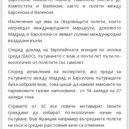
Компостела и Валенсия, както и полети между
Барселона и Валенсия.
Изключения ще има за свързващите полети, които
изграждат международните маршрути, доколкото
Мадрид и Барселона се явяват големи международни
въздушни възли.
Според доклад на Европейската агенция по околна
среда (ЕАОС), пътуването с влак е почти пет пъти по-
екологично от полетите със самолет.
Според изчисления на експертите, ако преди за
пътуването между Мадрид и Барселона пътуващите
биха избрали влак, това щеше да намали емисиите на
парниковите газове наполовина - от 54 хиляди на 27
хиляди тона.
Страните от ЕС все повече мотивират своите
граждани да избират по-екологичен начин на
пътуване. Във Франция например вътрешните полети
на къси и средни разстояния вече са отменени.