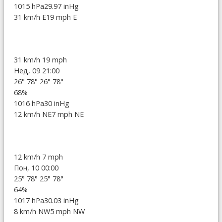
1015 hPa
29.97 inHg
31 km/h E
19 mph E
31 km/h
19 mph
Нед, 09 21:00
26°
78°
26°
78°
68%
1016 hPa
30 inHg
12 km/h NE
7 mph NE
12 km/h
7 mph
Пон, 10 00:00
25°
78°
25°
78°
64%
1017 hPa
30.03 inHg
8 km/h NW
5 mph NW