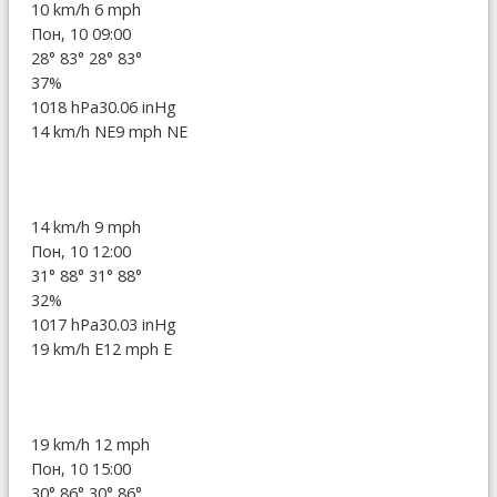
10 km/h
6 mph
Пон, 10 09:00
28°
83°
28°
83°
37%
1018 hPa
30.06 inHg
14 km/h NE
9 mph NE
14 km/h
9 mph
Пон, 10 12:00
31°
88°
31°
88°
32%
1017 hPa
30.03 inHg
19 km/h E
12 mph E
19 km/h
12 mph
Пон, 10 15:00
30°
86°
30°
86°