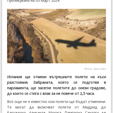
Публикувана на 05 Март 2024
Photo: Alev Takil
Испания ще отмени вътрешните полети на къси
разстояния. Забраната, която се подготвя в
парламента, ще засегне полетите до онези градове,
до които се стига с влак за не повече от 2,5 часа.
Все още не е известно кои полети ще бъдат отменени.
Те могат да включват полети от Мадрид до
Барселона, Аликанте, Малага, Памплона, Сантяго де