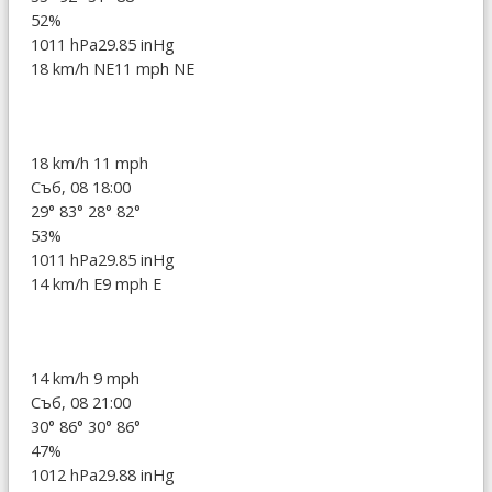
52%
1011 hPa
29.85 inHg
18 km/h NE
11 mph NE
18 km/h
11 mph
Съб, 08 18:00
29°
83°
28°
82°
53%
1011 hPa
29.85 inHg
14 km/h E
9 mph E
14 km/h
9 mph
Съб, 08 21:00
30°
86°
30°
86°
47%
1012 hPa
29.88 inHg