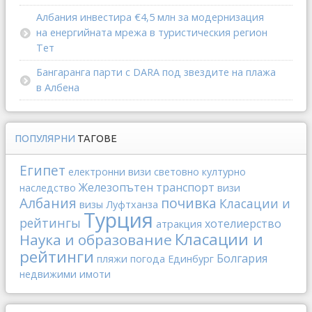
Албания инвестира €4,5 млн за модернизация
на енергийната мрежа в туристическия регион
Тет
Бангаранга парти с DARA под звездите на плажа
в Албена
ПОПУЛЯРНИ
ТАГОВЕ
Египет
електронни визи
световно културно
Железопътен транспорт
наследство
визи
Албания
почивка
Класации и
визы
Луфтханза
Турция
рейтингы
хотелиерство
атракция
Класации и
Наука и образование
рейтинги
Болгария
пляжи
погода
Единбург
недвижими имоти