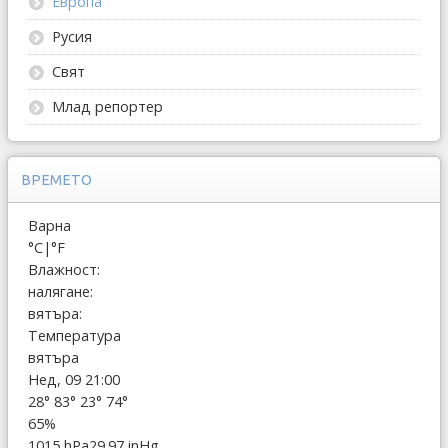
Европа
Русия
Свят
Млад репортер
ВРЕМЕТО
Варна
°C
|
°F
Влажност:
налягане:
вятъра:
Температура
вятъра
Нед, 09 21:00
28°
83°
23°
74°
65%
1015 hPa
29.97 inHg