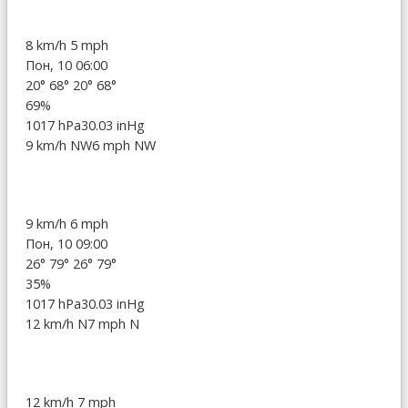
8 km/h
5 mph
Пон, 10 06:00
20°
68°
20°
68°
69%
1017 hPa
30.03 inHg
9 km/h NW
6 mph NW
9 km/h
6 mph
Пон, 10 09:00
26°
79°
26°
79°
35%
1017 hPa
30.03 inHg
12 km/h N
7 mph N
12 km/h
7 mph