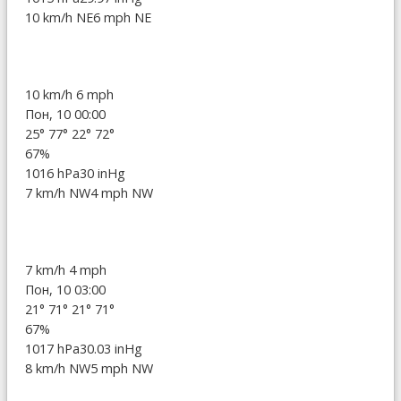
10 km/h NE
6 mph NE
10 km/h
6 mph
Пон, 10 00:00
25°
77°
22°
72°
67%
1016 hPa
30 inHg
7 km/h NW
4 mph NW
7 km/h
4 mph
Пон, 10 03:00
21°
71°
21°
71°
67%
1017 hPa
30.03 inHg
8 km/h NW
5 mph NW