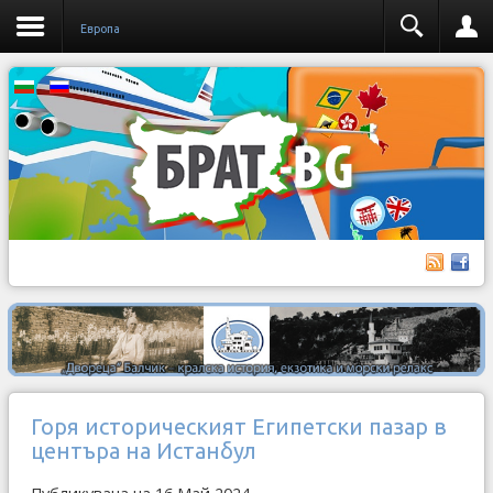
Европа
Горя историческият Египетски пазар в
центъра на Истанбул