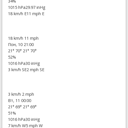
34%
1015 hPa
29.97 inHg
18 km/h E
11 mph E
18 km/h
11 mph
Пон, 10 21:00
21°
70°
21°
70°
52%
1016 hPa
30 inHg
3 km/h SE
2 mph SE
3 km/h
2 mph
Вт, 11 00:00
21°
69°
21°
69°
51%
1016 hPa
30 inHg
7 km/h W
5 mph W