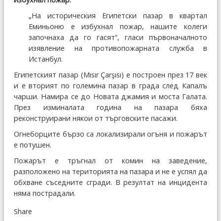
„На историческия Египетски пазар в квартал
Еминьоню е избухнал пожар, нашите колеги
започнаха да го гасят“, гласи първоначалното
изявление на противопожарната служба в
Истанбул.
Египетският пазар (Mısır Çarşısı) е построен през 17 век
и е вторият по големина пазар в града след Капалъ
чарши. Намира се до Новата джамия и моста Галата.
През изминалата година на пазара бяха
реконструирани някои от търговските пасажи.
Огнеборците бързо са локализирали огъня и пожарът
е потушен.
Пожарът е тръгнал от комин на заведение,
разположено на територията на пазара и не е успял да
обхване съседните сгради. В резултат на инцидента
няма пострадали.
Share