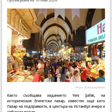
Публикувана на 16 Май 2024
Photo: © Andrey Panin
Както съобщава изданието Yeni Şafak, на
историческия Египетски пазар, известен още като
Пазар на подправките, в центъра на Истанбул вчера е
избухнал пожар.