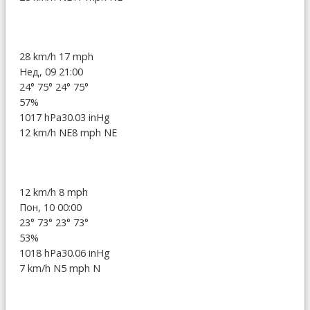
28 km/h
17 mph
Нед, 09 21:00
24°
75°
24°
75°
57%
1017 hPa
30.03 inHg
12 km/h NE
8 mph NE
12 km/h
8 mph
Пон, 10 00:00
23°
73°
23°
73°
53%
1018 hPa
30.06 inHg
7 km/h N
5 mph N