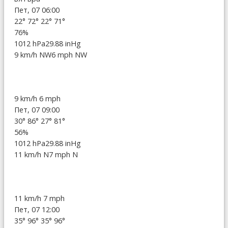
Пет, 07 06:00
22°
72°
22°
71°
76%
1012 hPa
29.88 inHg
9 km/h NW
6 mph NW
9 km/h
6 mph
Пет, 07 09:00
30°
86°
27°
81°
56%
1012 hPa
29.88 inHg
11 km/h N
7 mph N
11 km/h
7 mph
Пет, 07 12:00
35°
96°
35°
96°