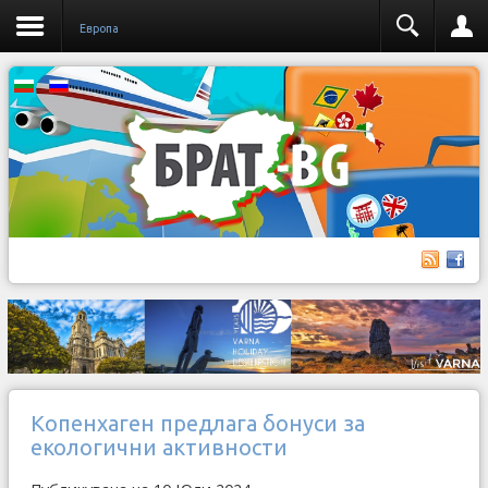
Европа
Копенхаген предлага бонуси за
екологични активности