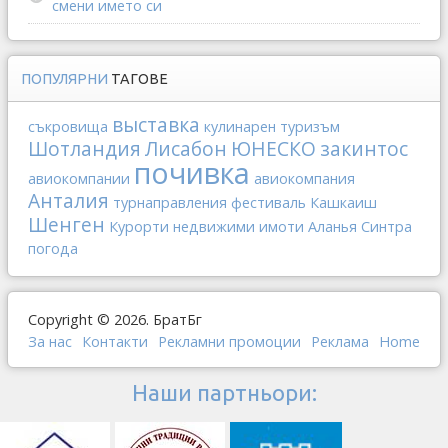
смени името си
ПОПУЛЯРНИ
ТАГОВЕ
выставка
съкровища
кулинарен туризъм
Шотландия
Лисабон
ЮНЕСКО
закинтос
почивка
авиокомпании
авиокомпания
Анталия
турнаправления
фестиваль
Кашкаиш
Шенген
Курорти
недвижими имоти
Аланья
Синтра
погода
Copyright © 2026. БратБг
За нас
Контакти
Рекламни промоции
Реклама
Home
Наши партньори: