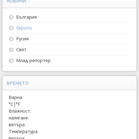
НОВИНИ
България
Европа
Русия
Свят
Млад репортер
ВРЕМЕТО
Варна
°C
|
°F
Влажност:
налягане:
вятъра:
Температура
вятъра