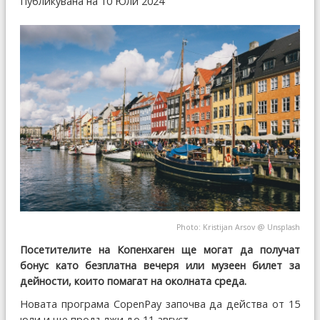
Публикувана на 10 Юли 2024
Photo:
Kristijan Arsov
@
Unsplash
Посетителите на Копенхаген ще могат да получат
бонус като безплатна вечеря или музеен билет за
дейности, които помагат на околната среда.
Новата програма CopenPay започва да действа от 15
юли и ще продължи до 11 август.