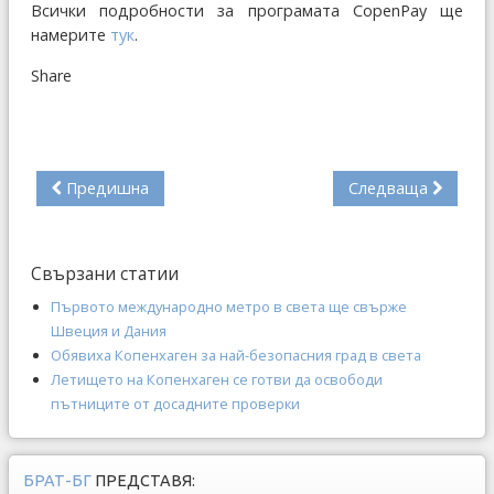
Всички подробности за програмата CopenPay ще
намерите
тук
.
Share
Предишна
Следваща
Свързани статии
Първото международно метро в света ще свърже
Швеция и Дания
Обявиха Копенхаген за най-безопасния град в света
Летището на Копенхаген се готви да освободи
пътниците от досадните проверки
БРАТ-БГ
ПРЕДСТАВЯ: