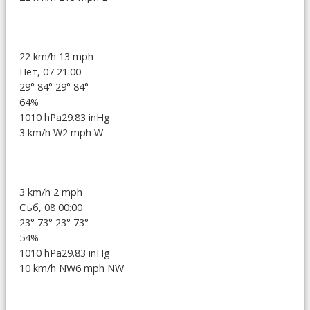
22 km/h
13 mph
Пет, 07 21:00
29°
84°
29°
84°
64%
1010 hPa
29.83 inHg
3 km/h W
2 mph W
3 km/h
2 mph
Съб, 08 00:00
23°
73°
23°
73°
54%
1010 hPa
29.83 inHg
10 km/h NW
6 mph NW