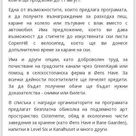
Една от възможностите, които предлага програмата,
е да получите възнаграждение за разходка пеш,
каране на колело или пътуване с влак вместо с
автомобил. Има предложение, което ви дава
възможност да стигнете до изкуствената ски писта
CopenHill с велосипед, което ще ви донесе
допълнително време за каране на ски.
Има и други опции, като доброволен труд за
почистване на градските канали чрез GreenKayak или
помощ в селскостопанска ферма в Øens Have. За
всички дейности посетителите ще печелят кредити.
За да бъдат получени обаче ще бъдат нужни
доказателства - снимки или билети.
В списъка с награди организаторите на програмата
предлагат безплатна обиколка на подземното арт
пространство Cisternerne, обяд в екологично чисти
заведения за хранене (като Øens Have и Bane Gaarden),
напитки в Level Six и Kanalhuset и много други.