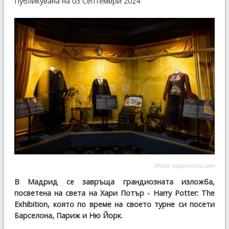
Публикувана на 03 Септември 2024
Photo:
espanarusa.com
В Мадрид се завръща грандиозната изложба,
посветена на света на Хари Потър - Harry Potter: The
Exhibition, която по време на своето турне си посети
Барселона, Париж и Ню Йорк.