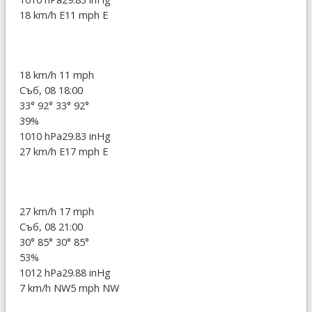
18 km/h E
11 mph E
18 km/h
11 mph
Съб, 08 18:00
33°
92°
33°
92°
39%
1010 hPa
29.83 inHg
27 km/h E
17 mph E
27 km/h
17 mph
Съб, 08 21:00
30°
85°
30°
85°
53%
1012 hPa
29.88 inHg
7 km/h NW
5 mph NW