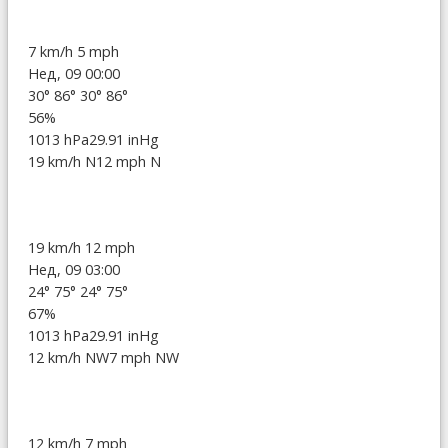
7 km/h
5 mph
Нед, 09 00:00
30°
86°
30°
86°
56%
1013 hPa
29.91 inHg
19 km/h N
12 mph N
19 km/h
12 mph
Нед, 09 03:00
24°
75°
24°
75°
67%
1013 hPa
29.91 inHg
12 km/h NW
7 mph NW
12 km/h
7 mph