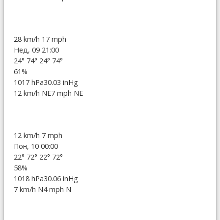
28 km/h
17 mph
Нед, 09 21:00
24°
74°
24°
74°
61%
1017 hPa
30.03 inHg
12 km/h NE
7 mph NE
12 km/h
7 mph
Пон, 10 00:00
22°
72°
22°
72°
58%
1018 hPa
30.06 inHg
7 km/h N
4 mph N