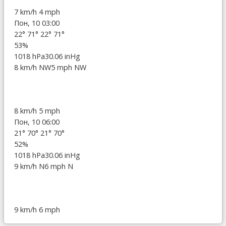
7 km/h
4 mph
Пон, 10 03:00
22°
71°
22°
71°
53%
1018 hPa
30.06 inHg
8 km/h NW
5 mph NW
8 km/h
5 mph
Пон, 10 06:00
21°
70°
21°
70°
52%
1018 hPa
30.06 inHg
9 km/h N
6 mph N
9 km/h
6 mph