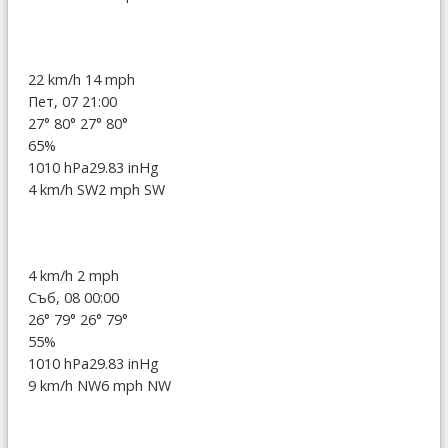
22 km/h
14 mph
Пет, 07 21:00
27°
80°
27°
80°
65%
1010 hPa
29.83 inHg
4 km/h SW
2 mph SW
4 km/h
2 mph
Съб, 08 00:00
26°
79°
26°
79°
55%
1010 hPa
29.83 inHg
9 km/h NW
6 mph NW