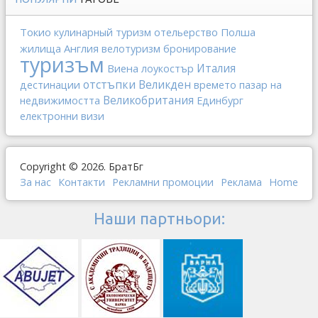
Токио
отельерство
Полша
кулинарный туризм
Англия
жилища
велотуризм
бронирование
туризъм
Виена
Италия
лоукостър
отстъпки
Великден
дестинации
времето
пазар на
Великобритания
недвижимостта
Единбург
електронни визи
Copyright © 2026. БратБг
За нас
Контакти
Рекламни промоции
Реклама
Home
Наши партньори: