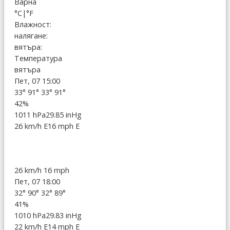
Варна
°C
|
°F
Влажност:
налягане:
вятъра:
Температура
вятъра
Пет, 07 15:00
33°
91°
33°
91°
42%
1011 hPa
29.85 inHg
26 km/h E
16 mph E
26 km/h
16 mph
Пет, 07 18:00
32°
90°
32°
89°
41%
1010 hPa
29.83 inHg
22 km/h E
14 mph E