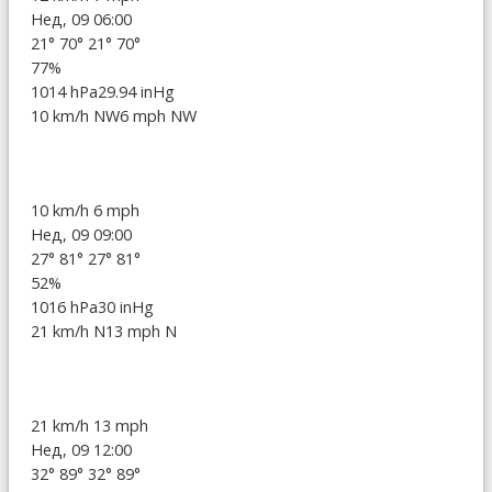
Нед, 09 06:00
21°
70°
21°
70°
77%
1014 hPa
29.94 inHg
10 km/h NW
6 mph NW
10 km/h
6 mph
Нед, 09 09:00
27°
81°
27°
81°
52%
1016 hPa
30 inHg
21 km/h N
13 mph N
21 km/h
13 mph
Нед, 09 12:00
32°
89°
32°
89°