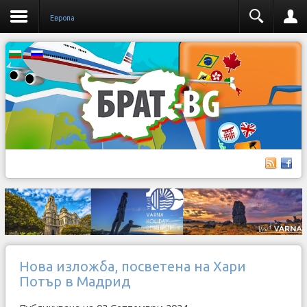
Европа
Нова изложба, посветена на Хари
Потър в Мадрид