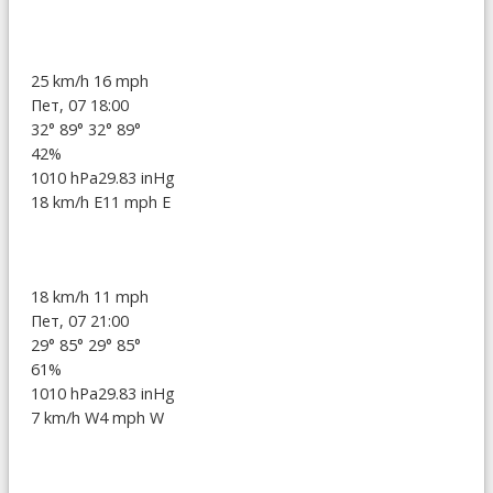
25 km/h
16 mph
Пет, 07 18:00
32°
89°
32°
89°
42%
1010 hPa
29.83 inHg
18 km/h E
11 mph E
18 km/h
11 mph
Пет, 07 21:00
29°
85°
29°
85°
61%
1010 hPa
29.83 inHg
7 km/h W
4 mph W