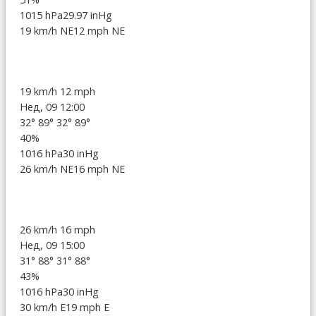
1015 hPa
29.97 inHg
19 km/h NE
12 mph NE
19 km/h
12 mph
Нед, 09 12:00
32°
89°
32°
89°
40%
1016 hPa
30 inHg
26 km/h NE
16 mph NE
26 km/h
16 mph
Нед, 09 15:00
31°
88°
31°
88°
43%
1016 hPa
30 inHg
30 km/h E
19 mph E