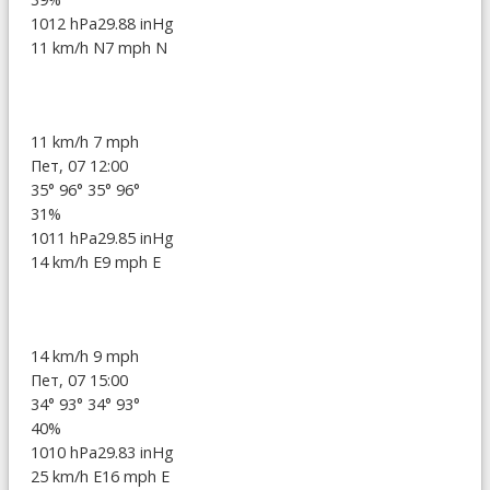
1012 hPa
29.88 inHg
11 km/h N
7 mph N
11 km/h
7 mph
Пет, 07 12:00
35°
96°
35°
96°
31%
1011 hPa
29.85 inHg
14 km/h E
9 mph E
14 km/h
9 mph
Пет, 07 15:00
34°
93°
34°
93°
40%
1010 hPa
29.83 inHg
25 km/h E
16 mph E