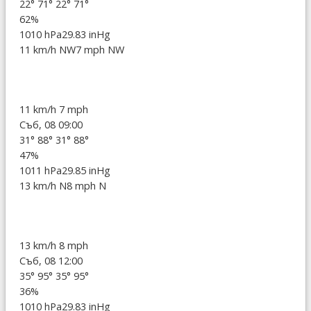
22°
71°
22°
71°
62%
1010 hPa
29.83 inHg
11 km/h NW
7 mph NW
11 km/h
7 mph
Съб, 08 09:00
31°
88°
31°
88°
47%
1011 hPa
29.85 inHg
13 km/h N
8 mph N
13 km/h
8 mph
Съб, 08 12:00
35°
95°
35°
95°
36%
1010 hPa
29.83 inHg