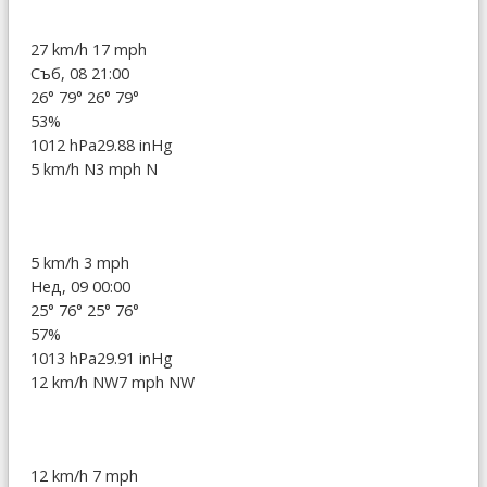
27 km/h
17 mph
Съб, 08 21:00
26°
79°
26°
79°
53%
1012 hPa
29.88 inHg
5 km/h N
3 mph N
5 km/h
3 mph
Нед, 09 00:00
25°
76°
25°
76°
57%
1013 hPa
29.91 inHg
12 km/h NW
7 mph NW
12 km/h
7 mph