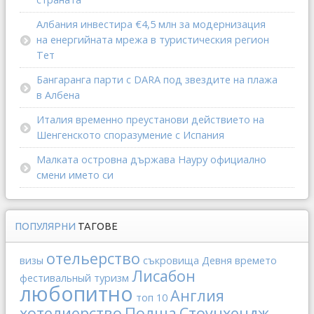
Албания инвестира €4,5 млн за модернизация
на енергийната мрежа в туристическия регион
Тет
Бангаранга парти с DARA под звездите на плажа
в Албена
Италия временно преустанови действието на
Шенгенското споразумение с Испания
Малката островна държава Науру официално
смени името си
ПОПУЛЯРНИ
ТАГОВЕ
отельерство
визы
съкровища
Девня
времето
Лисабон
фестивальный туризм
любопитно
Англия
топ 10
хотелиерство
Полша
Стоунхендж