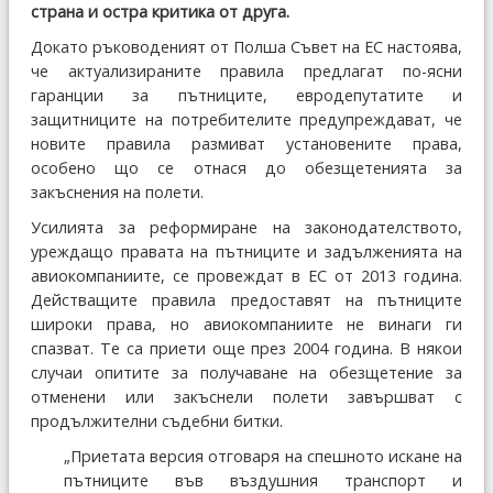
страна и остра критика от друга.
Докато ръководеният от Полша Съвет на ЕС настоява,
че актуализираните правила предлагат по-ясни
гаранции за пътниците, евродепутатите и
защитниците на потребителите предупреждават, че
новите правила размиват установените права,
особено що се отнася до обезщетенията за
закъснения на полети.
Усилията за реформиране на законодателството,
уреждащо правата на пътниците и задълженията на
авиокомпаниите, се провеждат в ЕС от 2013 година.
Действащите правила предоставят на пътниците
широки права, но авиокомпаниите не винаги ги
спазват. Те са приети още през 2004 година. В някои
случаи опитите за получаване на обезщетение за
отменени или закъснели полети завършват с
продължителни съдебни битки.
„Приетата версия отговаря на спешното искане на
пътниците във въздушния транспорт и