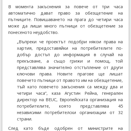
В момента закъснения за повече от три часа
автоматично дават право за обезщетение на
пътниците. Повишаването на прага до четири часа
може да лиши много пътници от обезщетение за
понесеното неудобство.
„Въпреки че проектът подобри някои права на
хартия, предоставяйки на потребителите по-
добър достъп до информация в случай на
прекъсване, а също грижи и помощ, той
представлява значително отстъпление от други
ключови права. Новите прагове ще лишат
повечето пътници от правото им на обезщетение,
тъй като повечето закъснения са между два и
четири часа“, каза Агустин Рейна, генерален
директор на BEUC, Европейската организация на
потребителите, която представлява 45
независими потребителски организации от 32
страни.
След като бъде одобрен от министрите на