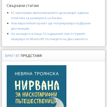
Свързани статии
ЕС призовава авиокомпаниите да въведат единна
политика за размерите на багажа
Нов европейски проект ще популяризира подбрани
дестинации
На летището в Ница 12-годишният Али от Кувейт
евакуира по Bluetooth пътниците на два самолета
БРАТ-БГ
ПРЕДСТАВЯ: