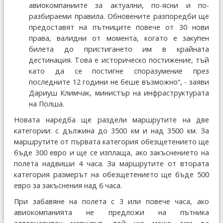
авиокомпаниите за актуални, по-ясни и по-
разбираеми правила. Обновените разпоредби ще
предоставят на пътниците повече от 30 нови
права, валидни от момента, когато е закупен
билета до пристигането им в крайната
дестинация. Това е историческо постижение, тъй
като да се постигне споразумение през
последните 12 години не беше възможно“, - заяви
Дариуш Климчак, министър на инфраструктурата
на Полша.
Новата наредба ще раздели маршрутите на две
категории: с дължина до 3500 км и над 3500 км. За
маршрутите от първата категория обезщетението ще
бъде 300 евро и ще се изплаща, ако закъснението на
полета надвиши 4 часа. За маршрутите от втората
категория размерът на обезщетението ще бъде 500
евро за закъснения над 6 часа.
При забавяне на полета с 3 или повече часа, ако
авиокомпанията не предложи на пътника