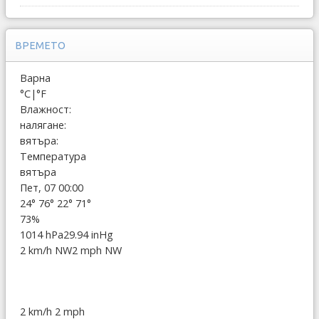
ВРЕМЕТО
Варна
°C
|
°F
Влажност:
налягане:
вятъра:
Температура
вятъра
Пет, 07 00:00
24°
76°
22°
71°
73%
1014 hPa
29.94 inHg
2 km/h NW
2 mph NW
2 km/h
2 mph