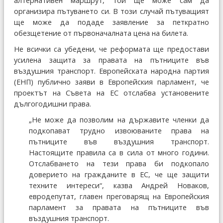
алтернативен маршрут, той ще може сам да
организира пътуването си. В този случай пътуващият
ще може да подаде заявление за петкратно
обезщетение от първоначалната цена на билета.
Не всички са убедени, че реформата ще предостави
усилена защита за правата на пътниците във
въздушния транспорт. Европейската народна партия
(ЕНП) публично заяви в Европейския парламент, че
проектът на Съвета на ЕС отслабва установените
дългогодишни права.
„Не може да позволим на държавите членки да
подкопават трудно извоюваните права на
пътниците във въздушния транспорт.
Настоящите правила са в сила от много години.
Отслабването на тези права би подкопало
доверието на гражданите в ЕС, че ще защити
техните интереси“, казва Андрей Новаков,
евродепутат, главен преговарящ на Европейския
парламент за правата на пътниците във
въздушния транспорт.