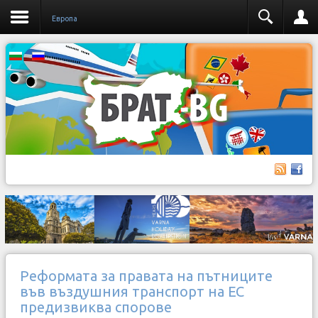
Европа
Реформата за правата на пътниците
във въздушния транспорт на ЕС
предизвиква спорове