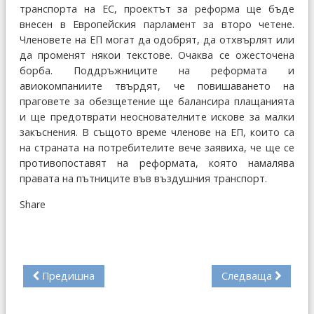
транспорта на ЕС, проектът за реформа ще бъде
внесен в Европейския парламент за второ четене.
Членовете на ЕП могат да одобрят, да отхвърлят или
да променят някои текстове. Очаква се ожесточена
борба. Поддръжниците на реформата и
авиокомпаниите твърдят, че повишаването на
праговете за обезщетение ще балансира плащанията
и ще предотврати неоснователните искове за малки
закъснения. В същото време членове на ЕП, които са
на страната на потребителите вече заявиха, че ще се
противопоставят на реформата, която намалява
правата на пътниците във въздушния транспорт.
Share
Предишна
Следваща