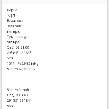
Варна
°C
|
°F
Влажност:
налягане:
вятъра:
Температура
вятъра
Съб, 08 21:00
29°
84°
28°
83°
62%
1011 hPa
29.85 inHg
5 km/h N
3 mph N
5 km/h
3 mph
Нед, 09 00:00
29°
85°
29°
84°
58%