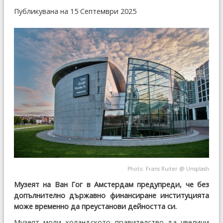
Публикувана на 15 Септември 2025
Photo:
Frans Ruiter
@
Unsplash
Музеят на Ван Гог в Амстердам предупреди, че без
допълнително държавно финансиране институцията
може временно да преустанови дейността си.
Музеят моли холандското правителство да увеличи