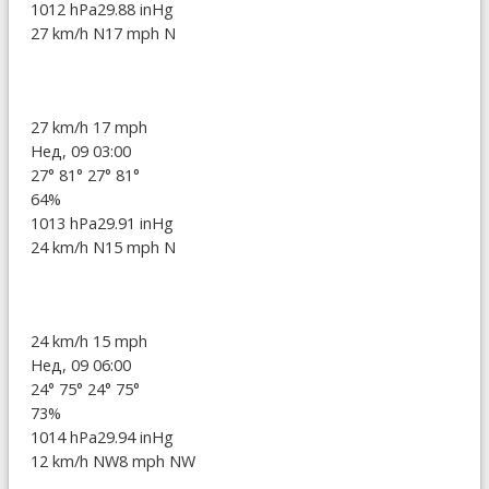
1012 hPa
29.88 inHg
27 km/h N
17 mph N
27 km/h
17 mph
Нед, 09 03:00
27°
81°
27°
81°
64%
1013 hPa
29.91 inHg
24 km/h N
15 mph N
24 km/h
15 mph
Нед, 09 06:00
24°
75°
24°
75°
73%
1014 hPa
29.94 inHg
12 km/h NW
8 mph NW