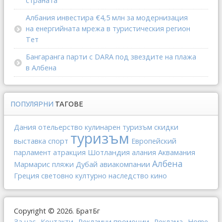
страната
Албания инвестира €4,5 млн за модернизация
на енергийната мрежа в туристическия регион
Тет
Бангаранга парти с DARA под звездите на плажа
в Албена
ПОПУЛЯРНИ
ТАГОВЕ
Дания
отельерство
кулинарен туризъм
скидки
туризъм
выставка
спорт
Европейский
Шотландия
парламент
атракция
алания
Аквамания
Албена
Мармарис
Дубай
авиакомпании
пляжи
Греция
световно културно наследство
кино
Copyright © 2026. БратБг
За нас
Контакти
Рекламни промоции
Реклама
Home