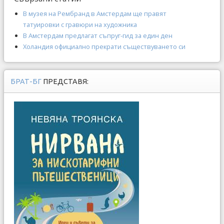
В музея на Рембранд в Амстердам ще правят
татуировки с гравюри на художника
В Амстердам предлагат съпруг-гид за един ден
Холандия официално прекрати съществуването си
БРАТ-БГ
ПРЕДСТАВЯ: