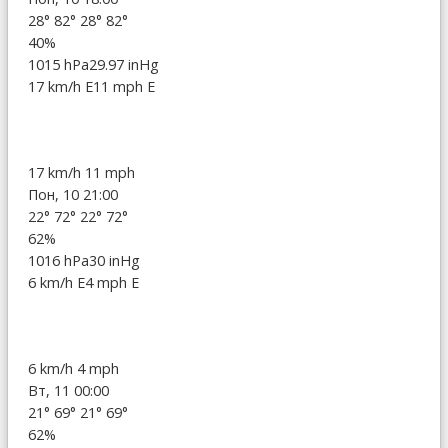
28°
82°
28°
82°
40%
1015 hPa
29.97 inHg
17 km/h E
11 mph E
17 km/h
11 mph
Пон, 10 21:00
22°
72°
22°
72°
62%
1016 hPa
30 inHg
6 km/h E
4 mph E
6 km/h
4 mph
Вт, 11 00:00
21°
69°
21°
69°
62%