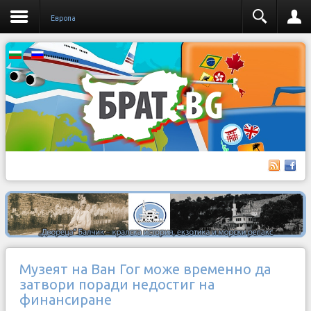
Европа
Музеят на Ван Гог може временно да
затвори поради недостиг на
финансиране