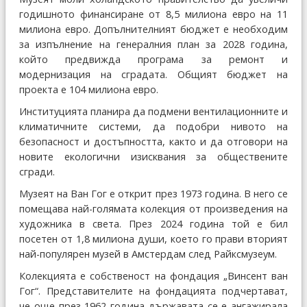
годишното финансиране от 8,5 милиона евро на 11
милиона евро. Допълнителният бюджет е необходим
за изпълнение на генералния план за 2028 година,
който предвижда програма за ремонт и
модернизация на сградата. Общият бюджет на
проекта е 104 милиона евро.
Институцията планира да подмени вентилационните и
климатичните системи, да подобри нивото на
безопасност и достъпността, както и да отговори на
новите екологични изисквания за обществените
сгради.
Музеят на Ван Гог е открит през 1973 година. В него се
помещава най-голямата колекция от произведения на
художника в света. През 2024 година той е бил
посетен от 1,8 милиона души, което го прави вторият
най-популярен музей в Амстердам след Райксмузеум.
Колекцията е собственост на фондация „Винсент ван
Гог“. Представителите на фондацията подчертават,
че още през 1962 година държавата се е ангажирала