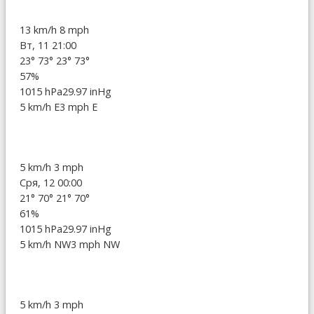
13 km/h
8 mph
Вт, 11 21:00
23°
73°
23°
73°
57%
1015 hPa
29.97 inHg
5 km/h E
3 mph E
5 km/h
3 mph
Сря, 12 00:00
21°
70°
21°
70°
61%
1015 hPa
29.97 inHg
5 km/h NW
3 mph NW
5 km/h
3 mph