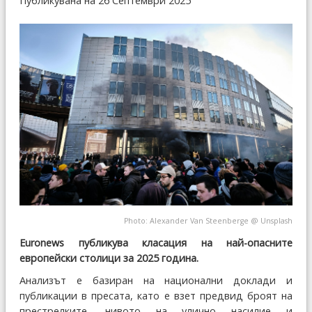
Публикувана на 26 Септември 2025
Photo:
Alexander Van Steenberge
@
Unsplash
Euronews публикува класация на най-опасните
европейски столици за 2025 година.
Анализът е базиран на национални доклади и
публикации в пресата, като е взет предвид броят на
престрелките, нивото на улично насилие и