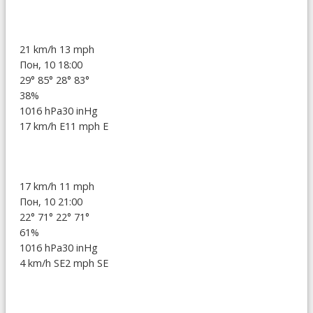
21 km/h
13 mph
Пон, 10 18:00
29°
85°
28°
83°
38%
1016 hPa
30 inHg
17 km/h E
11 mph E
17 km/h
11 mph
Пон, 10 21:00
22°
71°
22°
71°
61%
1016 hPa
30 inHg
4 km/h SE
2 mph SE