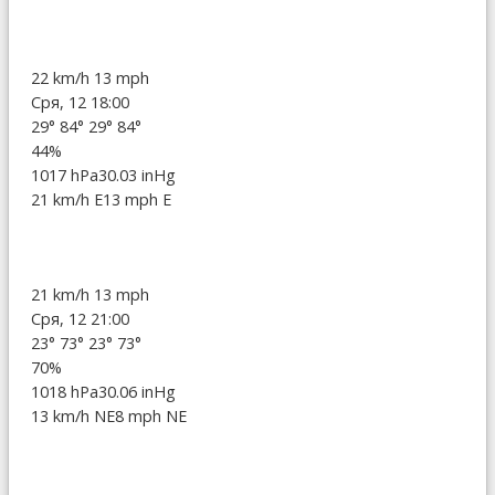
22 km/h
13 mph
Сря, 12 18:00
29°
84°
29°
84°
44%
1017 hPa
30.03 inHg
21 km/h E
13 mph E
21 km/h
13 mph
Сря, 12 21:00
23°
73°
23°
73°
70%
1018 hPa
30.06 inHg
13 km/h NE
8 mph NE