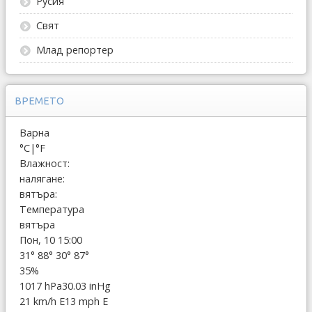
Русия
Свят
Млад репортер
ВРЕМЕТО
Варна
°C
|
°F
Влажност:
налягане:
вятъра:
Температура
вятъра
Пон, 10 15:00
31°
88°
30°
87°
35%
1017 hPa
30.03 inHg
21 km/h E
13 mph E