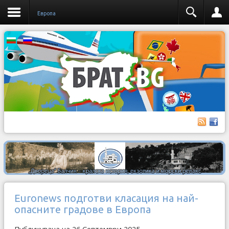
Европа
Euronews подготви класация на най-
опасните градове в Европа