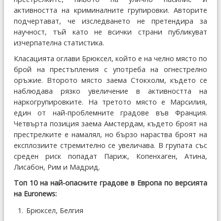
активността на криминалните групировки. Авторите
подчертават, че изследването не претендира за
научност, тъй като не всички страни публикуват
изчерпателна статистика.
Класацията оглави Брюксел, който е на челно място по
брой на престъпления с употреба на огнестрелно
оръжие. Второто място заема Стокхолм, където се
наблюдава рязко увеличение в активността на
наркогрупировките. На третото място е Марсилия,
един от най-проблемните градове във Франция.
Четвърта позиция заема Амстердам, където броят на
престрелките е намалял, но бързо нараства броят на
експлозиите стремително се увеличава. В групата със
среден риск попадат Париж, Копенхаген, Атина,
Лисабон, Рим и Мадрид.
Топ 10 на най-опасните градове в Европа по версията
на Euronews:
Брюксел, Белгия