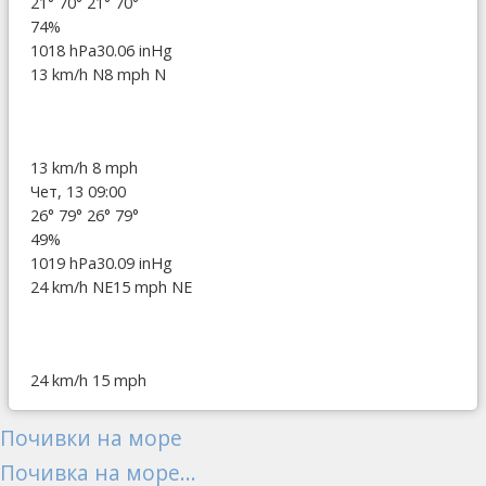
21°
70°
21°
70°
74%
1018 hPa
30.06 inHg
13 km/h N
8 mph N
13 km/h
8 mph
Чет, 13 09:00
26°
79°
26°
79°
49%
1019 hPa
30.09 inHg
24 km/h NE
15 mph NE
24 km/h
15 mph
Почивки на море
Почивка на море...