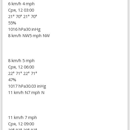
6 km/h
4 mph
Сря, 12 03:00
21°
70°
21°
70°
55%
1016 hPa
30 inHg
8 km/h NW
5 mph NW
8 km/h
5 mph
Сря, 12 06:00
22°
71°
22°
71°
47%
1017 hPa
30.03 inHg
11 km/h N
7 mph N
11 km/h
7 mph
Сря, 12 09:00