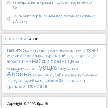
на енергийната мрежа в туристическия регион
Тет
Бангаранга парти с DARA под звездите на плажа
в Албена
ПОПУЛЯРНИ
ТАГОВЕ
закинтос
Япония
кулинарный туризм
авиокомпания
тайланд
Wizz Air
фестивальный туризм
съкровища
Майски празници
любопитно
пазар на
Турция
недвижимостта
лоукостър
Албена
Дубай
атракция
мировое культурное
Железопътен
наследие
Музей на мозайките
почивка
транспорт
Copyright © 2026. БратБг