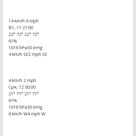
14 km/h
9 mph
Вт, 11 21:00
22°
72°
22°
72°
61%
1016 hPa
30 inHg
4 km/h SE
2 mph SE
4 km/h
2 mph
Сря, 12 00:00
21°
71°
21°
71°
61%
1016 hPa
30 inHg
6 km/h W
4 mph W