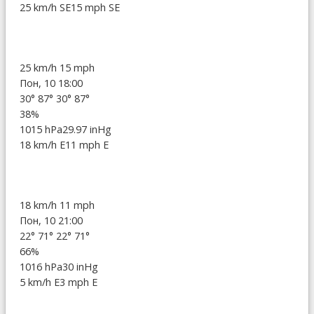
25 km/h SE
15 mph SE
25 km/h
15 mph
Пон, 10 18:00
30°
87°
30°
87°
38%
1015 hPa
29.97 inHg
18 km/h E
11 mph E
18 km/h
11 mph
Пон, 10 21:00
22°
71°
22°
71°
66%
1016 hPa
30 inHg
5 km/h E
3 mph E