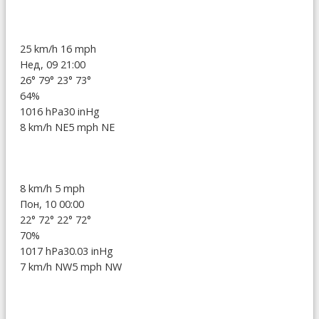
25 km/h
16 mph
Нед, 09 21:00
26°
79°
23°
73°
64%
1016 hPa
30 inHg
8 km/h NE
5 mph NE
8 km/h
5 mph
Пон, 10 00:00
22°
72°
22°
72°
70%
1017 hPa
30.03 inHg
7 km/h NW
5 mph NW