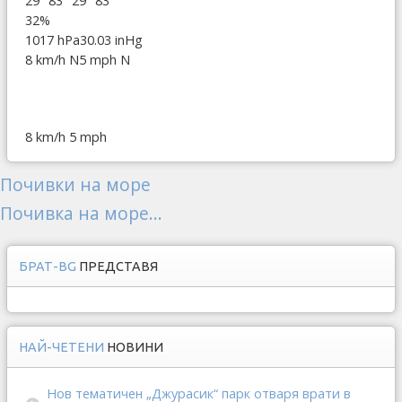
29°
83°
29°
83°
32%
1017 hPa
30.03 inHg
8 km/h N
5 mph N
8 km/h
5 mph
Почивки на море
Почивка на море...
БРАТ-BG
ПРЕДСТАВЯ
НАЙ-ЧЕТЕНИ
НОВИНИ
Нов тематичен „Джурасик“ парк отваря врати в