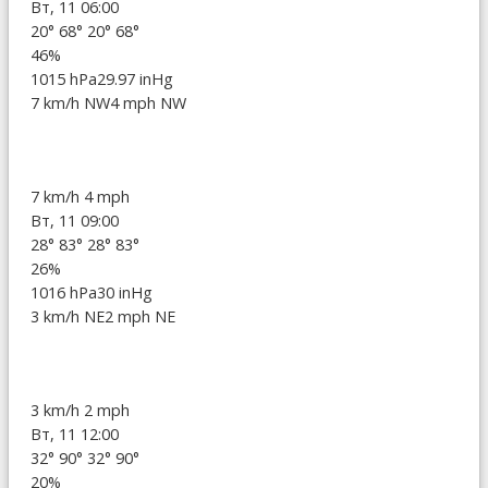
Вт, 11 06:00
20°
68°
20°
68°
46%
1015 hPa
29.97 inHg
7 km/h NW
4 mph NW
7 km/h
4 mph
Вт, 11 09:00
28°
83°
28°
83°
26%
1016 hPa
30 inHg
3 km/h NE
2 mph NE
3 km/h
2 mph
Вт, 11 12:00
32°
90°
32°
90°
20%