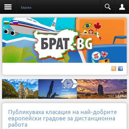
Европа
Публикуваха класация на най-добрите
европейски градове за дистанционна
работа