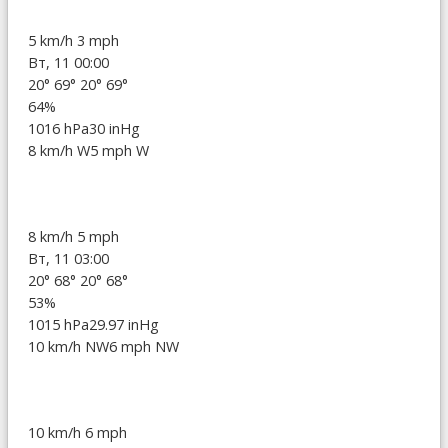
5 km/h
3 mph
Вт, 11 00:00
20°
69°
20°
69°
64%
1016 hPa
30 inHg
8 km/h W
5 mph W
8 km/h
5 mph
Вт, 11 03:00
20°
68°
20°
68°
53%
1015 hPa
29.97 inHg
10 km/h NW
6 mph NW
10 km/h
6 mph