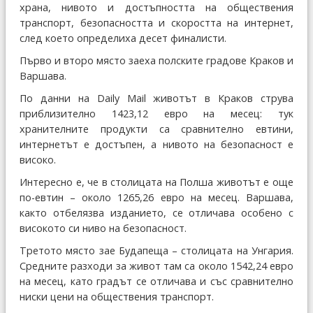
храна, нивото и достъпността на обществения
транспорт, безопасността и скоростта на интернет,
след което определиха десет финалисти.
Първо и второ място заеха полските градове Краков и
Варшава.
По данни на Daily Mail животът в Краков струва
приблизително 1423,12 евро на месец: тук
хранителните продукти са сравнително евтини,
интернетът е достъпен, а нивото на безопасност е
високо.
Интересно е, че в столицата на Полша животът е още
по-евтин – около 1265,26 евро на месец. Варшава,
както отбелязва изданието, се отличава особено с
високото си ниво на безопасност.
Третото място зае Будапеща – столицата на Унгария.
Средните разходи за живот там са около 1542,24 евро
на месец, като градът се отличава и със сравнително
ниски цени на обществения транспорт.