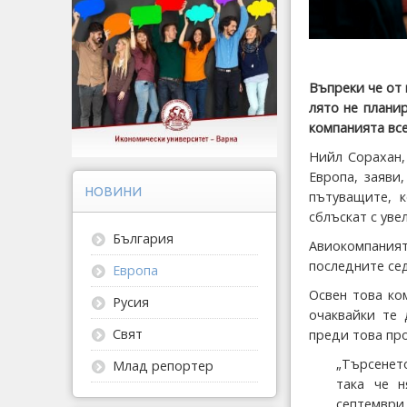
Въпреки че от 
лято не плани
компанията все
Нийл Сорахан,
Европа, заяви,
НОВИНИ
пътуващите, к
сблъскат с уве
България
Авиокомпания
последните се
Европа
Освен това ко
Русия
очаквайки те 
Свят
преди това про
„Търсенето
Млад репортер
така че 
септември