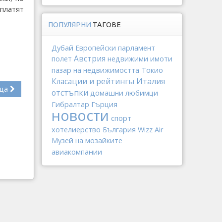
 платят
ПОПУЛЯРНИ
ТАГОВЕ
Дубай
Европейски парламент
Австрия
полет
недвижими имоти
Токио
пазар на недвижимостта
Италия
Класации и рейтингы
ща
отстъпки
домашни любимци
Гибралтар
Гърция
новости
спорт
хотелиерство
България
Wizz Air
Музей на мозайките
авиакомпании