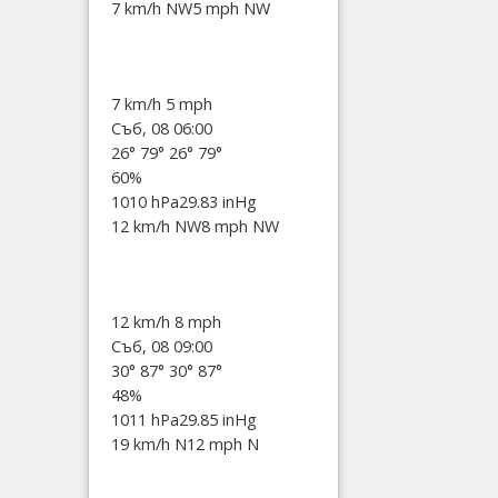
7 km/h NW
5 mph NW
7 km/h
5 mph
Съб, 08 06:00
26°
79°
26°
79°
60%
1010 hPa
29.83 inHg
12 km/h NW
8 mph NW
12 km/h
8 mph
Съб, 08 09:00
30°
87°
30°
87°
48%
1011 hPa
29.85 inHg
19 km/h N
12 mph N