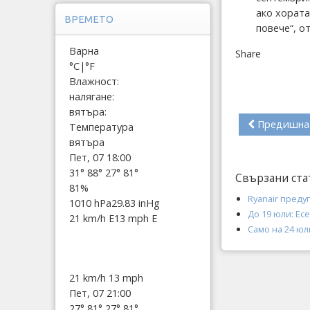
ако хората
ВРЕМЕТО
повече“, о
Варна
Share
°C
|
°F
Влажност:
налягане:
вятъра:
Предишна
Температура
вятъра
Пет, 07 18:00
31°
88°
27°
81°
Свързани ста
81%
Ryanair пред
1010 hPa
29.83 inHg
До 19 юли: Ес
21 km/h E
13 mph E
Само на 24 юл
21 km/h
13 mph
Пет, 07 21:00
27°
81°
27°
81°