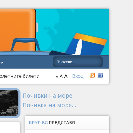
A
молетните билети
Вход
A
A
Почивки на море
Почивка на море...
БРАТ-BG
ПРЕДСТАВЯ