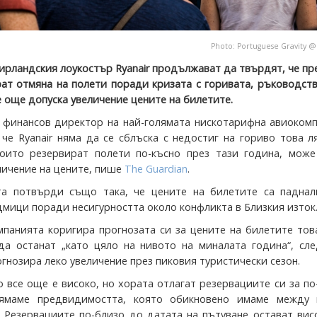
Photo:
Portuguese Gravity
ирландския лоукостър Ryanair продължават да твърдят, че пр
рат отмяна на полети поради кризата с горивата, ръководст
 още допуска увеличение цените на билетите.
 финансов директор на най-голямата нискотарифна авиокомп
 че Ryanair няма да се сблъска с недостиг на гориво това л
оито резервират полети по-късно през тази година, може
личение на цените, пише
The Guardian
.
та потвърди също така, че цените на билетите са паднал
дмици поради несигурността около конфликта в Близкия изток
мпанията коригира прогнозата си за цените на билетите тов
да останат „като цяло на нивото на миналата година“, сле
гнозира леко увеличение през пиковия туристически сезон.
 все още е високо, но хората отлагат резервациите си за по
нямаме предвидимостта, която обикновено имаме между
. Резервациите по-близо до датата на пътуване остават вис