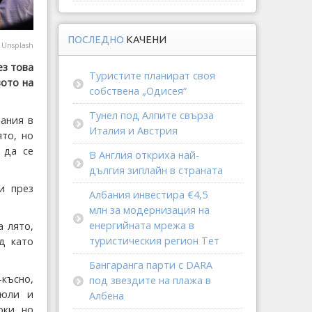
ПОСЛЕДНО
КАЧЕНИ
@
Unsplash
ез това
Туристите планират своя
вото на
собствена „Одисея“
Тунел под Алпите свърза
ания в
Италия и Австрия
ято, но
 да се
В Англия откриха най-
дългия зиплайн в страната
и през
Албания инвестира €4,5
.
млн за модернизация на
енергийната мрежа в
а лято,
туристическия регион Тет
д като
Бангаранга парти с DARA
-късно,
под звездите на плажа в
 юли и
Албена
оки, но