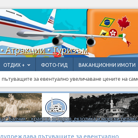
 • Атракции • Туризъм
ОТДИХ +
ФОТО-ГИД
ВАКАНЦИОННИ ИМОТИ
 пътуващите за евентуално увеличаване цените на са
едупреждава пътуващите за евентуално