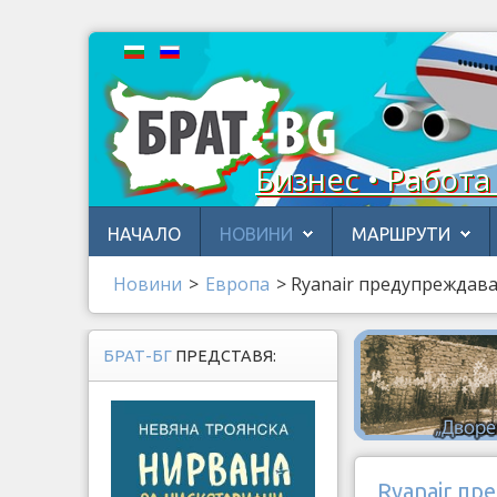
Бизнес • Работа
НАЧАЛО
НОВИНИ
МАРШРУТИ
Новини
>
Европа
>
Ryanair предупреждава
БРАТ-БГ
ПРЕДСТАВЯ:
Ryanair пр