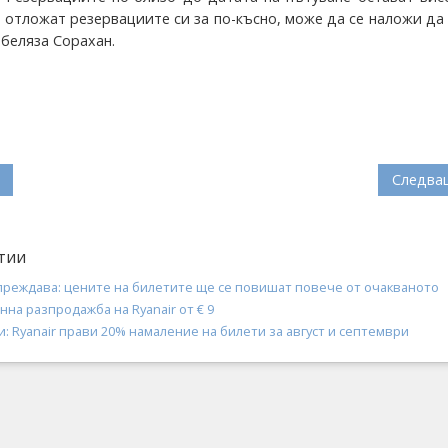
 отложат резервациите си за по-късно, може да се наложи да
тбеляза Сорахан.
Следва
тии
упреждава: цените на билетите ще се повишат повече от очакваното
енна разпродажба на Ryanair от € 9
и: Ryanair прави 20% намаление на билети за август и септември