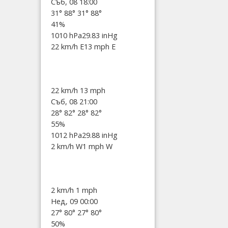
Съб, 08 18:00
31°
88°
31°
88°
41%
1010 hPa
29.83 inHg
22 km/h E
13 mph E
22 km/h
13 mph
Съб, 08 21:00
28°
82°
28°
82°
55%
1012 hPa
29.88 inHg
2 km/h W
1 mph W
2 km/h
1 mph
Нед, 09 00:00
27°
80°
27°
80°
50%