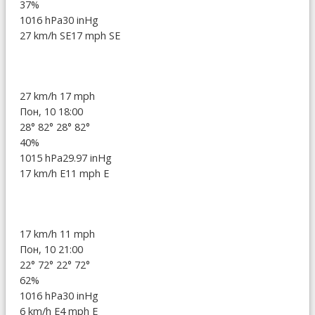
37%
1016 hPa
30 inHg
27 km/h SE
17 mph SE
27 km/h
17 mph
Пон, 10 18:00
28°
82°
28°
82°
40%
1015 hPa
29.97 inHg
17 km/h E
11 mph E
17 km/h
11 mph
Пон, 10 21:00
22°
72°
22°
72°
62%
1016 hPa
30 inHg
6 km/h E
4 mph E