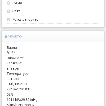
Русия
Свят
Млад репортер
ВРЕМЕТО
Варна
°C
|
°F
Влажност:
налягане:
вятъра:
Температура
вятъра
Съб, 08 21:00
29°
84°
28°
83°
62%
1011 hPa
29.85 inHg
5 km/h N
3 mph N