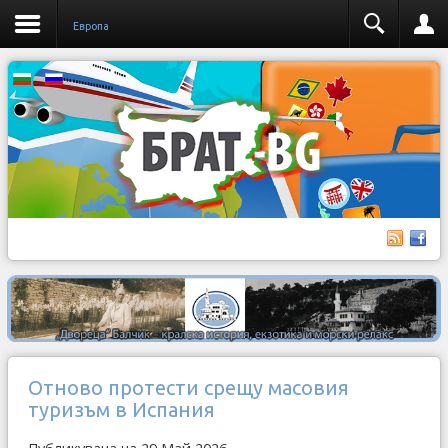
Европа
Отново протести срещу масовия
туризъм в Испания