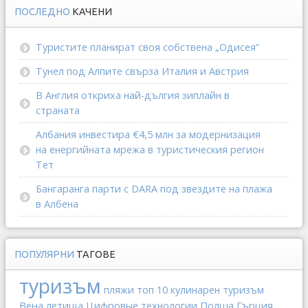
ПОСЛЕДНО
КАЧЕНИ
Туристите планират своя собствена „Одисея“
Тунел под Алпите свърза Италия и Австрия
В Англия откриха най-дългия зиплайн в
страната
Албания инвестира €4,5 млн за модернизация
на енергийната мрежа в туристическия регион
Тет
Бангаранга парти с DARA под звездите на плажа
в Албена
ПОПУЛЯРНИ
ТАГОВЕ
туризъм
пляжи
топ 10
кулинарен туризъм
Вена
Полша
Гърция
летища
Цифровые технологии