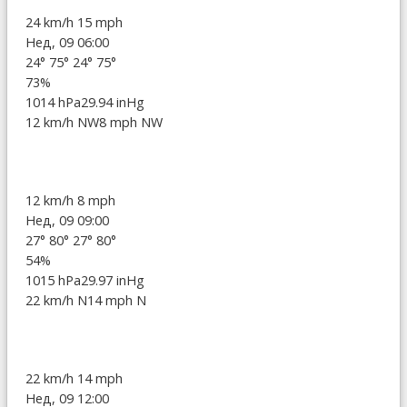
24 km/h
15 mph
Нед, 09 06:00
24°
75°
24°
75°
73%
1014 hPa
29.94 inHg
12 km/h NW
8 mph NW
12 km/h
8 mph
Нед, 09 09:00
27°
80°
27°
80°
54%
1015 hPa
29.97 inHg
22 km/h N
14 mph N
22 km/h
14 mph
Нед, 09 12:00