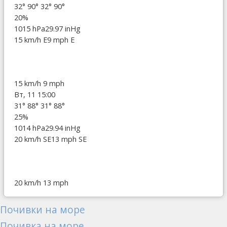
32°
90°
32°
90°
20%
1015 hPa
29.97 inHg
15 km/h E
9 mph E
15 km/h
9 mph
Вт, 11 15:00
31°
88°
31°
88°
25%
1014 hPa
29.94 inHg
20 km/h SE
13 mph SE
20 km/h
13 mph
Почивки на море
Почивка на море...