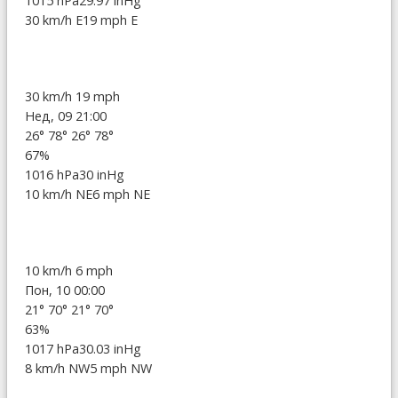
1015 hPa
29.97 inHg
30 km/h E
19 mph E
30 km/h
19 mph
Нед, 09 21:00
26°
78°
26°
78°
67%
1016 hPa
30 inHg
10 km/h NE
6 mph NE
10 km/h
6 mph
Пон, 10 00:00
21°
70°
21°
70°
63%
1017 hPa
30.03 inHg
8 km/h NW
5 mph NW