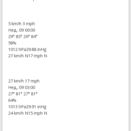
5 km/h
3 mph
Нед, 09 00:00
29°
85°
29°
84°
58%
1012 hPa
29.88 inHg
27 km/h N
17 mph N
27 km/h
17 mph
Нед, 09 03:00
27°
81°
27°
81°
64%
1013 hPa
29.91 inHg
24 km/h N
15 mph N