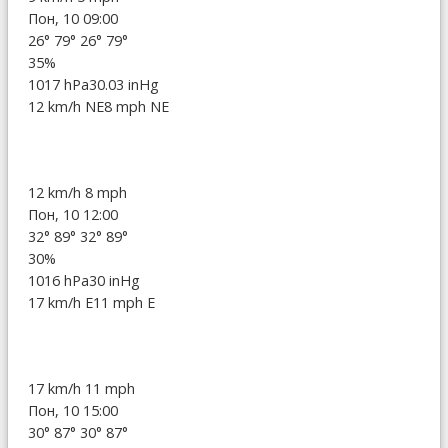
Пон, 10 09:00
26°
79°
26°
79°
35%
1017 hPa
30.03 inHg
12 km/h NE
8 mph NE
12 km/h
8 mph
Пон, 10 12:00
32°
89°
32°
89°
30%
1016 hPa
30 inHg
17 km/h E
11 mph E
17 km/h
11 mph
Пон, 10 15:00
30°
87°
30°
87°