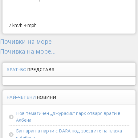
7 km/h
4 mph
Почивки на море
Почивка на море...
БРАТ-BG
ПРЕДСТАВЯ
НАЙ-ЧЕТЕНИ
НОВИНИ
Нов тематичен „Джурасик“ парк отваря врати в
Албена
Бангаранга парти с DARA под звездите на плажа
в Албена