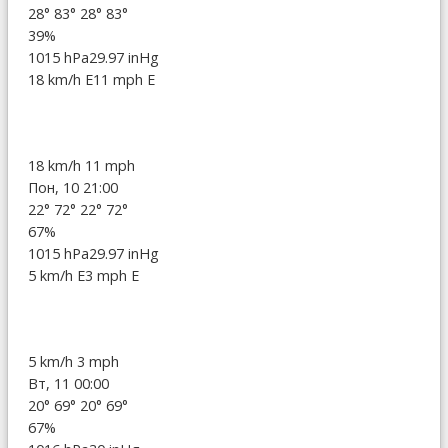
28°
83°
28°
83°
39%
1015 hPa
29.97 inHg
18 km/h E
11 mph E
18 km/h
11 mph
Пон, 10 21:00
22°
72°
22°
72°
67%
1015 hPa
29.97 inHg
5 km/h E
3 mph E
5 km/h
3 mph
Вт, 11 00:00
20°
69°
20°
69°
67%