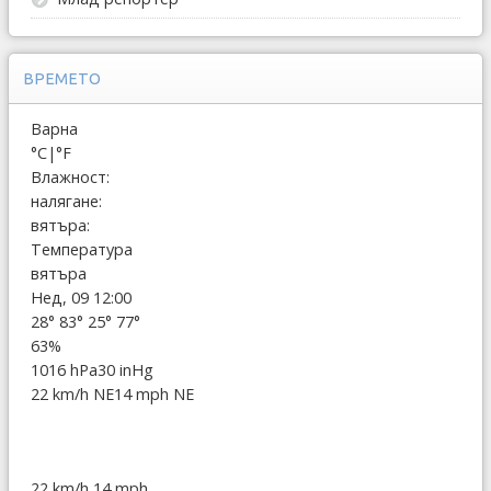
ВРЕМЕТО
Варна
°C
|
°F
Влажност:
налягане:
вятъра:
Температура
вятъра
Нед, 09 12:00
28°
83°
25°
77°
63%
1016 hPa
30 inHg
22 km/h NE
14 mph NE
22 km/h
14 mph