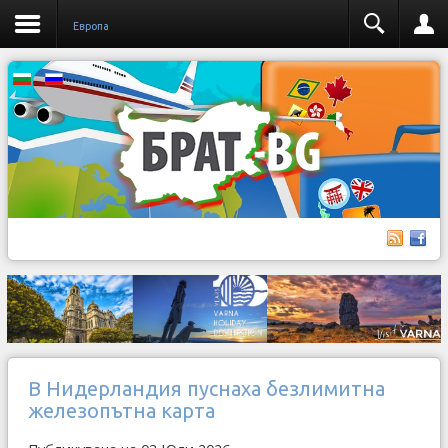
Европа
В Нидерландия пуснаха безлимитна
железопътна карта