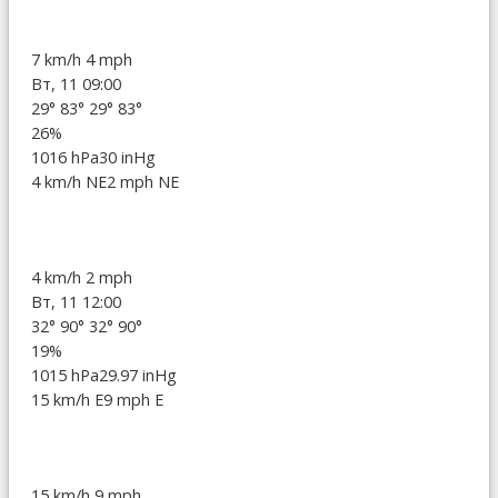
7 km/h
4 mph
Вт, 11 09:00
29°
83°
29°
83°
26%
1016 hPa
30 inHg
4 km/h NE
2 mph NE
4 km/h
2 mph
Вт, 11 12:00
32°
90°
32°
90°
19%
1015 hPa
29.97 inHg
15 km/h E
9 mph E
15 km/h
9 mph