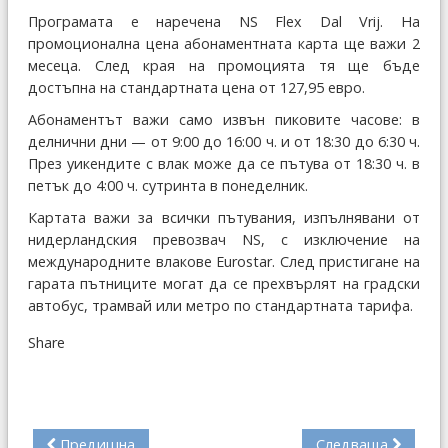
Програмата е наречена NS Flex Dal Vrij. На
промоционална цена абонаментната карта ще важи 2
месеца. След края на промоцията тя ще бъде
достъпна на стандартната цена от 127,95 евро.
Абонаментът важи само извън пиковите часове: в
делнични дни — от 9:00 до 16:00 ч. и от 18:30 до 6:30 ч.
През уикендите с влак може да се пътува от 18:30 ч. в
петък до 4:00 ч. сутринта в понеделник.
Картата важи за всички пътувания, изпълнявани от
нидерландския превозвач NS, с изключение на
международните влакове Eurostar. След пристигане на
гарата пътниците могат да се прехвърлят на градски
автобус, трамвай или метро по стандартната тарифа.
Share
Предишна
Следваща