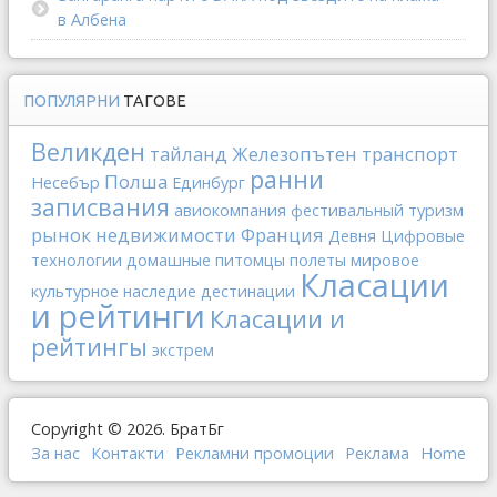
в Албена
ПОПУЛЯРНИ
ТАГОВЕ
Великден
тайланд
Железопътен транспорт
ранни
Полша
Несебър
Единбург
записвания
авиокомпания
фестивальный туризм
рынок недвижимости
Франция
Девня
Цифровые
технологии
домашные питомцы
полеты
мировое
Класации
культурное наследие
дестинации
и рейтинги
Класации и
рейтингы
экстрем
Copyright © 2026. БратБг
За нас
Контакти
Рекламни промоции
Реклама
Home