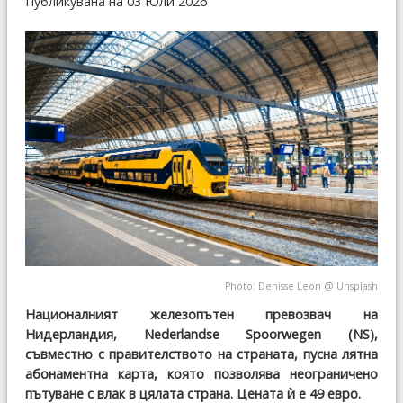
Публикувана на 03 Юли 2026
Photo:
Denisse Leon
@
Unsplash
Националният железопътен превозвач на
Нидерландия, Nederlandse Spoorwegen (NS),
съвместно с правителството на страната, пусна лятна
абонаментна карта, която позволява неограничено
пътуване с влак в цялата страна. Цената ѝ е 49 евро.