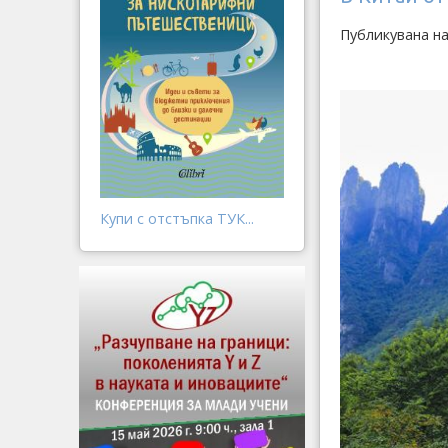
Публикувана н
Купи с отстъпка ТУК...