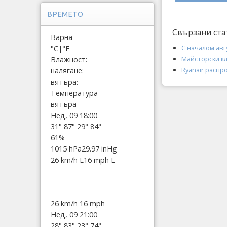
ВРЕМЕТО
Свързани ста
Варна
С началом авг
°C
|
°F
Майсторски кл
Влажност:
Ryanair распр
налягане:
вятъра:
Температура
вятъра
Нед, 09 18:00
31°
87°
29°
84°
61%
1015 hPa
29.97 inHg
26 km/h E
16 mph E
26 km/h
16 mph
Нед, 09 21:00
28°
83°
23°
74°