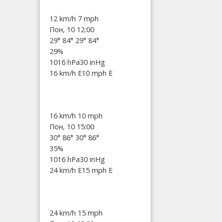
12 km/h
7 mph
Пон, 10 12:00
29°
84°
29°
84°
29%
1016 hPa
30 inHg
16 km/h E
10 mph E
16 km/h
10 mph
Пон, 10 15:00
30°
86°
30°
86°
35%
1016 hPa
30 inHg
24 km/h E
15 mph E
24 km/h
15 mph