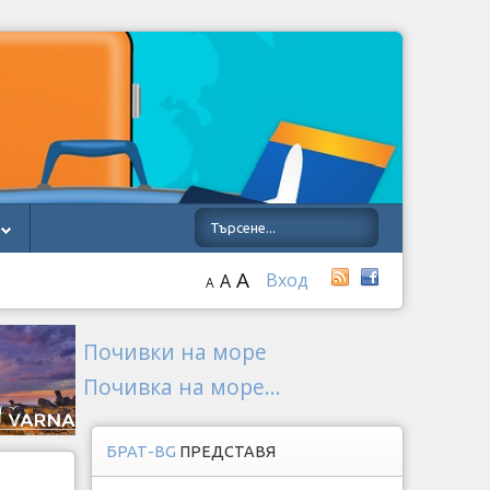
A
Вход
A
A
Почивки на море
Почивка на море...
БРАТ-BG
ПРЕДСТАВЯ