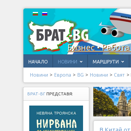
Бизнес • Работа
НАЧАЛО
НОВИНИ
МАРШРУТИ
Новини
>
Европа
>
BG
>
Новини
>
Свят
>
БРАТ-БГ
ПРЕДСТАВЯ:
В Китай от