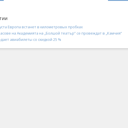
тии
уста Европа встанет в километровых пробках
асове на Академията на „Болшой театър” се провеждат в „Камчия“
одает авиабилеты со скидкой 25 %