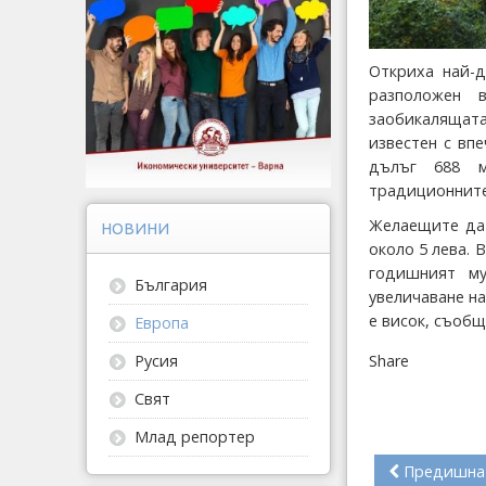
Откриха най-д
разположен 
заобикалящата
известен с вп
дълъг 688 м
традиционните 
Желаещите да 
НОВИНИ
около 5 лева. 
годишният му
България
увеличаване на
е висок, съобщ
Европа
Share
Русия
Свят
Млад репортер
Предишна