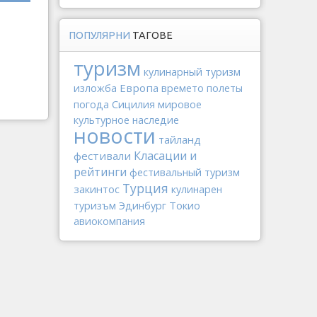
ПОПУЛЯРНИ
ТАГОВЕ
туризм
кулинарный туризм
Европа
изложба
времето
полеты
Сицилия
погода
мировое
культурное наследие
новости
тайланд
Класации и
фестивали
рейтинги
фестивальный туризм
Турция
закинтос
кулинарен
Токио
туризъм
Эдинбург
авиокомпания