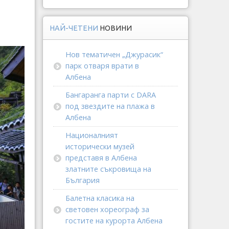
НАЙ-ЧЕТЕНИ
НОВИНИ
Нов тематичен „Джурасик“
парк отваря врати в
Албена
Бангаранга парти с DARA
под звездите на плажа в
Албена
Националният
исторически музей
представя в Албена
златните съкровища на
България
Балетна класика на
световен хореограф за
гостите на курорта Албена