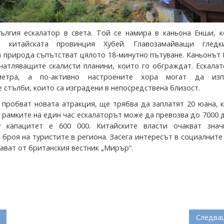
ългия ескалатор в света. Той се намира в каньона Енши, к
в китайската провинция Хубей. Главозамайващи глед
 природа съпътстват цялото 18-минутно пътуване. Каньонът
ечатляващите скалисти планини, които го обграждат. Ескала
етра, а по-активно настроените хора могат да изп
стълби, които са изградени в непосредствена близост.
пробват новата атракция, ще трябва да заплатят 20 юана, 
В рамките на един час ескалаторът може да превозва до 7000 
 капацитет е 600 000. Китайските власти очакват знач
 броя на туристите в региона. Засега интересът в социалнит
ават от британския вестник „Мирър“.
Следва