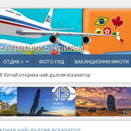
 • Атракции • Туризъм
ОТДИХ +
ФОТО-ГИД
ВАКАНЦИОННИ ИМОТИ
В Китай откриха най-дългия ескалатор
криха най-дългия ескалатор