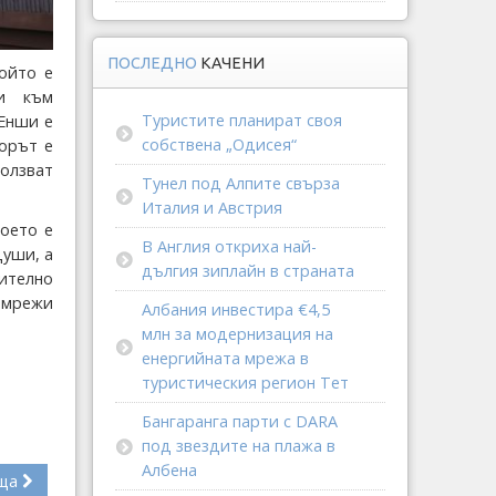
ПОСЛЕДНО
КАЧЕНИ
ойто е
ки към
Туристите планират своя
 Енши е
собствена „Одисея“
торът е
олзват
Тунел под Алпите свърза
Италия и Австрия
което е
В Англия откриха най-
души, а
дългия зиплайн в страната
ително
е мрежи
Албания инвестира €4,5
млн за модернизация на
енергийната мрежа в
туристическия регион Тет
Бангаранга парти с DARA
под звездите на плажа в
Албена
ща