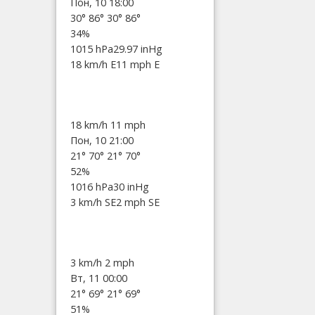
Пон, 10 18:00
30°
86°
30°
86°
34%
1015 hPa
29.97 inHg
18 km/h E
11 mph E
18 km/h
11 mph
Пон, 10 21:00
21°
70°
21°
70°
52%
1016 hPa
30 inHg
3 km/h SE
2 mph SE
3 km/h
2 mph
Вт, 11 00:00
21°
69°
21°
69°
51%