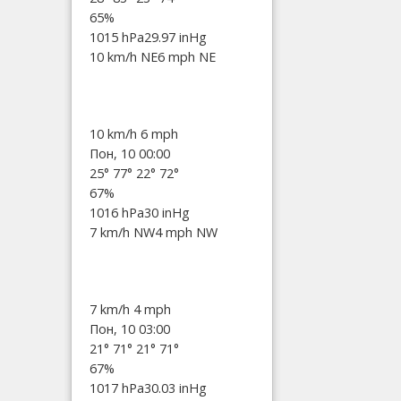
65%
1015 hPa
29.97 inHg
10 km/h NE
6 mph NE
10 km/h
6 mph
Пон, 10 00:00
25°
77°
22°
72°
67%
1016 hPa
30 inHg
7 km/h NW
4 mph NW
7 km/h
4 mph
Пон, 10 03:00
21°
71°
21°
71°
67%
1017 hPa
30.03 inHg