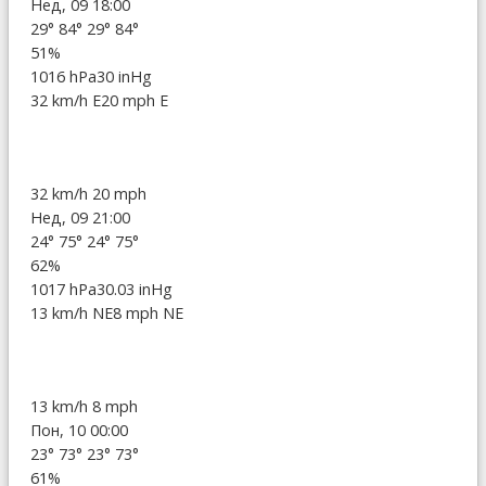
Нед, 09 18:00
29°
84°
29°
84°
51%
1016 hPa
30 inHg
32 km/h E
20 mph E
32 km/h
20 mph
Нед, 09 21:00
24°
75°
24°
75°
62%
1017 hPa
30.03 inHg
13 km/h NE
8 mph NE
13 km/h
8 mph
Пон, 10 00:00
23°
73°
23°
73°
61%