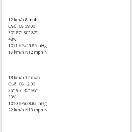
12 km/h
8 mph
Съб, 08 09:00
30°
87°
30°
87°
48%
1011 hPa
29.85 inHg
19 km/h N
12 mph N
19 km/h
12 mph
Съб, 08 12:00
35°
95°
35°
95°
33%
1010 hPa
29.83 inHg
22 km/h N
13 mph N