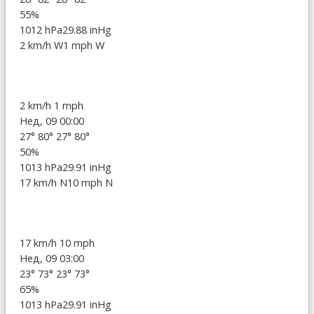
55%
1012 hPa
29.88 inHg
2 km/h W
1 mph W
2 km/h
1 mph
Нед, 09 00:00
27°
80°
27°
80°
50%
1013 hPa
29.91 inHg
17 km/h N
10 mph N
17 km/h
10 mph
Нед, 09 03:00
23°
73°
23°
73°
65%
1013 hPa
29.91 inHg