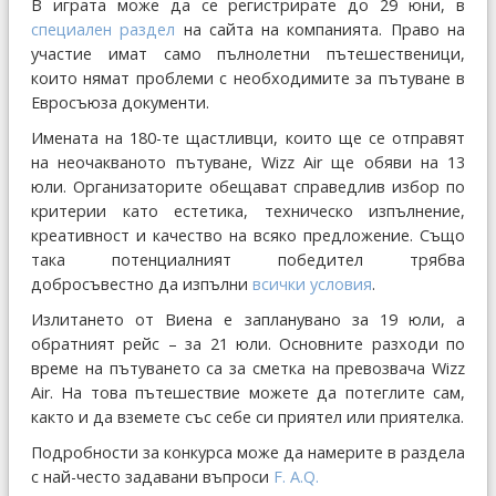
В играта може да се регистрирате до 29 юни, в
специален раздел
на сайта на компанията. Право на
участие имат само пълнолетни пътешественици,
които нямат проблеми с необходимите за пътуване в
Евросъюза документи.
Имената на 180-те щастливци, които ще се отправят
на неочакваното пътуване, Wizz Air ще обяви на 13
юли. Организаторите обещават справедлив избор по
критерии като естетика, техническо изпълнение,
креативност и качество на всяко предложение. Също
така потенциалният победител трябва
добросъвестно да изпълни
всички условия
.
Излитането от Виена е запланувано за 19 юли, а
обратният рейс – за 21 юли. Основните разходи по
време на пътуването са за сметка на превозвача Wizz
Air. На това пътешествие можете да потеглите сам,
както и да вземете със себе си приятел или приятелка.
Подробности за конкурса може да намерите в раздела
с най-често задавани въпроси
F. A.Q.