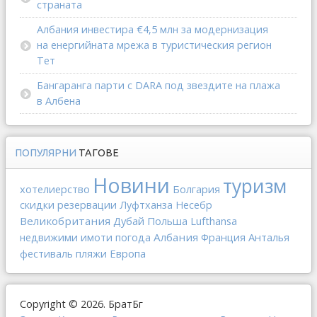
страната
Албания инвестира €4,5 млн за модернизация
на енергийната мрежа в туристическия регион
Тет
Бангаранга парти с DARA под звездите на плажа
в Албена
ПОПУЛЯРНИ
ТАГОВЕ
Новини
туризм
хотелиерство
Болгария
скидки
резервации
Луфтханза
Несебр
Великобритания
Дубай
Польша
Lufthansa
Албания
Франция
Анталья
недвижими имоти
погода
Европа
фестиваль
пляжи
Copyright © 2026. БратБг