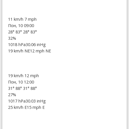
11 km/h
7 mph
Пон, 10 09:00
28°
83°
28°
83°
32%
1018 hPa
30.06 inHg
19 km/h NE
12 mph NE
19 km/h
12 mph
Пон, 10 12:00
31°
88°
31°
88°
27%
1017 hPa
30.03 inHg
25 km/h E
15 mph E