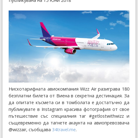
Публикувана на 15 Юни 2018
Нискотарифната авиокомпания Wizz Air разиграва 180
безплатни билета от Виена в секретна дестинация. За
да опитате късмета си в томболата е достатъчно да
публикувате в Instagram красива фотография от свое
пътешествие със специалния таг #getlostwithwizz и
същевременно да тагнете акаунта на авиопревозвача
@wizzair, съобщава
34travel.me
.