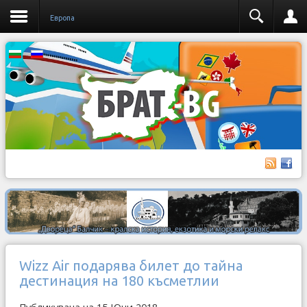
Европа
Wizz Air подарява билет до тайна
дестинация на 180 късметлии