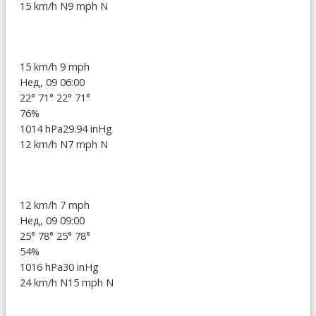
15 km/h N
9 mph N
15 km/h
9 mph
Нед, 09 06:00
22°
71°
22°
71°
76%
1014 hPa
29.94 inHg
12 km/h N
7 mph N
12 km/h
7 mph
Нед, 09 09:00
25°
78°
25°
78°
54%
1016 hPa
30 inHg
24 km/h N
15 mph N