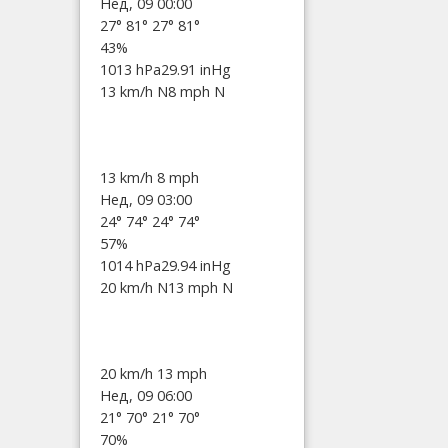
Нед, 09 00:00
27°
81°
27°
81°
43%
1013 hPa
29.91 inHg
13 km/h N
8 mph N
13 km/h
8 mph
Нед, 09 03:00
24°
74°
24°
74°
57%
1014 hPa
29.94 inHg
20 km/h N
13 mph N
20 km/h
13 mph
Нед, 09 06:00
21°
70°
21°
70°
70%