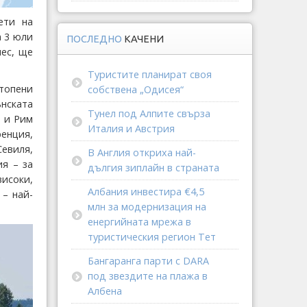
ети на
а 3 юли
ПОСЛЕДНО
КАЧЕНИ
нес, ще
Туристите планират своя
топени
собствена „Одисея“
нската
Тунел под Алпите свърза
н и Рим
Италия и Австрия
ренция,
евиля,
В Англия откриха най-
ия – за
дългия зиплайн в страната
високи,
Албания инвестира €4,5
– най-
млн за модернизация на
енергийната мрежа в
туристическия регион Тет
Бангаранга парти с DARA
под звездите на плажа в
Албена