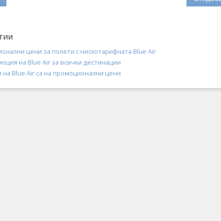
тии
онални цени за полети с нискотарифната Blue Air
оция на Blue Air за всички дестинации
 на Blue Air са на промоционални цени