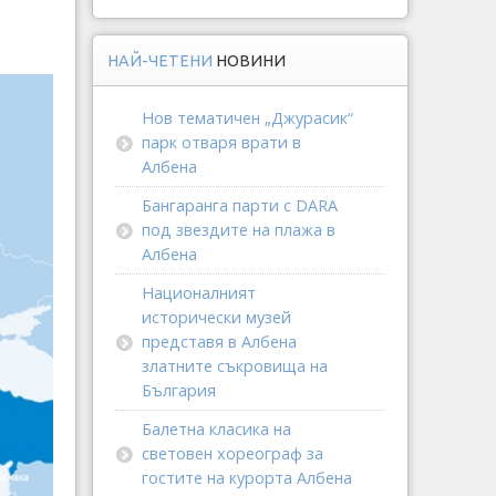
НАЙ-ЧЕТЕНИ
НОВИНИ
Нов тематичен „Джурасик“
парк отваря врати в
Албена
Бангаранга парти с DARA
под звездите на плажа в
Албена
Националният
исторически музей
представя в Албена
златните съкровища на
България
Балетна класика на
световен хореограф за
гостите на курорта Албена