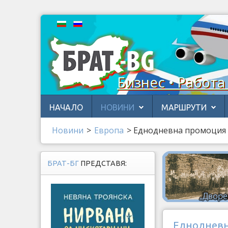
Бизнес • Работа
НАЧАЛО
НОВИНИ
МАРШРУТИ
Новини
>
Европа
>
Еднодневна промоция н
БРАТ-БГ
ПРЕДСТАВЯ:
Еднодневна