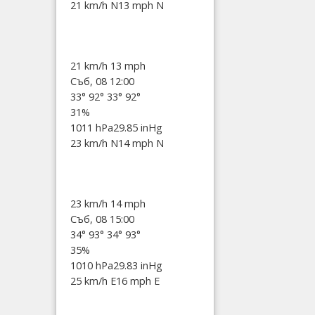
21 km/h N
13 mph N
21 km/h
13 mph
Съб, 08 12:00
33°
92°
33°
92°
31%
1011 hPa
29.85 inHg
23 km/h N
14 mph N
23 km/h
14 mph
Съб, 08 15:00
34°
93°
34°
93°
35%
1010 hPa
29.83 inHg
25 km/h E
16 mph E