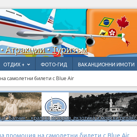
 • Атракции • Туризъм
ОТДИХ +
ФОТО-ГИД
ВАКАНЦИОННИ ИМОТИ
а самолетни билети с Blue Air
 промоция на самолетни билети с Blue Air