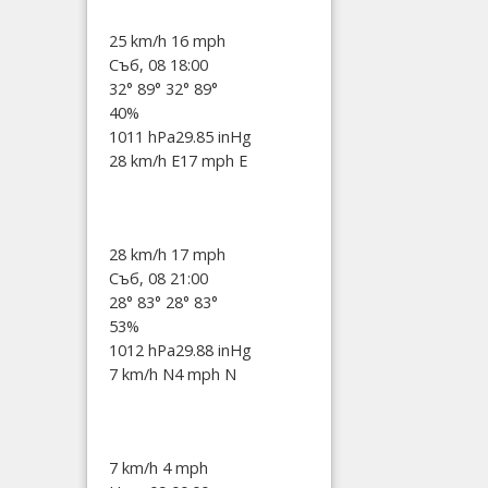
25 km/h
16 mph
Съб, 08 18:00
32°
89°
32°
89°
40%
1011 hPa
29.85 inHg
28 km/h E
17 mph E
28 km/h
17 mph
Съб, 08 21:00
28°
83°
28°
83°
53%
1012 hPa
29.88 inHg
7 km/h N
4 mph N
7 km/h
4 mph