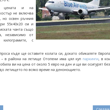
, цената и на
костър не включва
, но освен ръчния
ери 55х40х20 см и
амската чанта също
а, независимо от
 килограмите, с
проса къде ще оставите колата си, докато обикаляте Европа
 – в района на летище Отопени има цял куп
паркинги
, в к
била ви на цена от около 5 евро на ден и ще ви осигурят бе
 до летището по всяко време на денонощието.
Следва