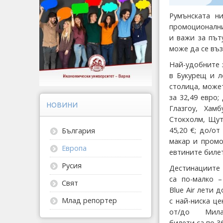
Румънската ни
промоционални
и важи за път
може да се въз
Най-удобните 
в Букурещ и л
столица, може
за 32,49 евро
НОВИНИ
Глазгоу, Хам
Стокхолм, Щут
45,20 €; до/о
България
макар и промо
Европа
евтините билети
Русия
Дестинациите 
са по-малко 
Свят
Blue Air лети 
Млад репортер
с най-ниска це
от/до Мила
билети са по 36