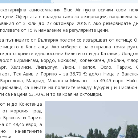
скотарифна авиокомпания Blue Air пусна всички свои пол
 цени. Офертата е валидна само за резервации, направени н
увания от 3 юли до 27 октомври 2018 г. Ако резервирате д
ползвате от 15 % намаление на регулярните цени.
за пътниците от България полети се извършват от летище О
етището в Констанца. Ако изберете за отправна точка румъ
те да откриете еднопосочни билети от и до Катания, Лондо
; до/от Бирмингам, Бордо, Брюксел, Копенхаген, Дъблин, Фло
бург, Хелзинки, Ливърпул, Лион, Неапол, Осло, Париж, С
гарт, Тел Авив и Торино – за 36,70 €; до/от Ница и Валенс
т Барселона, Мадрид, Малага и Милано – за 49,45 евро. Най-
ционални, са цените на полетите между Букурещ и Лисабон 
 са на цена 53,70 €, и то за края на октомври.
от и до Констанца
– от морския град
до Брюксел и Париж
на от 49,45 евро, а
но на-евтините
,70 €.