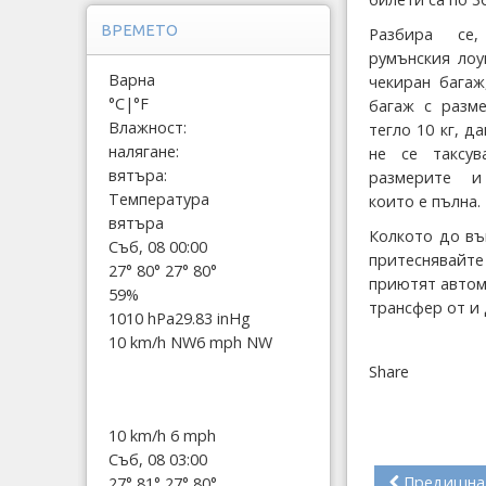
ВРЕМЕТО
Разбира се
румънския лоу
Варна
чекиран багаж
°C
|
°F
багаж с разм
Влажност:
тегло 10 кг, д
налягане:
не се таксув
вятъра:
размерите и
Температура
които е пълна.
вятъра
Колкото до въ
Съб, 08 00:00
притеснявайте
27°
80°
27°
80°
приютят автомо
59%
трансфер от и
1010 hPa
29.83 inHg
10 km/h NW
6 mph NW
Share
10 km/h
6 mph
Съб, 08 03:00
Предишна
27°
81°
27°
80°