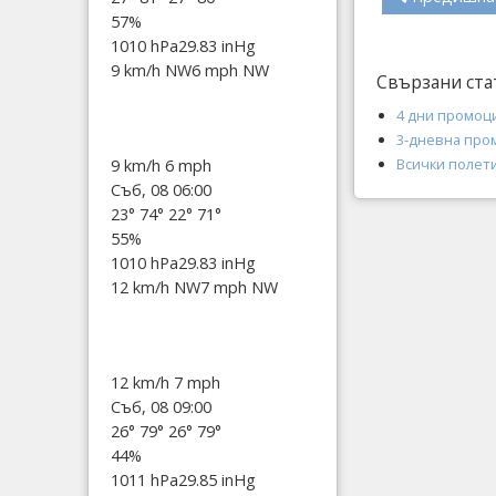
57%
1010 hPa
29.83 inHg
9 km/h NW
6 mph NW
Свързани ста
4 дни промоци
3-дневна пром
Всички полети
9 km/h
6 mph
Съб, 08 06:00
23°
74°
22°
71°
55%
1010 hPa
29.83 inHg
12 km/h NW
7 mph NW
12 km/h
7 mph
Съб, 08 09:00
26°
79°
26°
79°
44%
1011 hPa
29.85 inHg