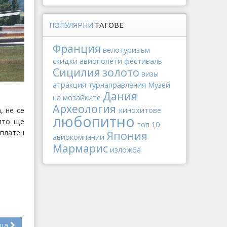
ПОПУЛЯРНИ
ТАГОВЕ
Франция
велотуризъм
скидки
авиополети
фестиваль
Сицилия
золото
визы
атракция
турнаправления
Музей
Дания
на мозайките
Археология
, не се
кинохитове
любопитно
оито ще
топ 10
зплатен
Япония
авиокомпании
Мармарис
изложба
ща