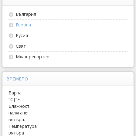
България
Европа
Русия
Свят
Млад репортер
ВРЕМЕТО
Варна
°C
|
°F
Влажност:
налягане:
вятъра:
Температура
вятъра