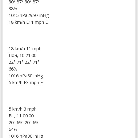
30°
87°
30°
87°
38%
1015 hPa
29.97 inHg
18 km/h E
11 mph E
18 km/h
11 mph
Пон, 10 21:00
22°
71°
22°
71°
66%
1016 hPa
30 inHg
5 km/h E
3 mph E
5 km/h
3 mph
Вт, 11 00:00
20°
69°
20°
69°
64%
1016 hPa
30 inHg