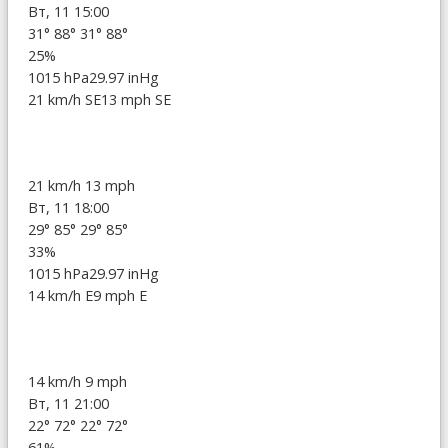
Вт, 11 15:00
31°
88°
31°
88°
25%
1015 hPa
29.97 inHg
21 km/h SE
13 mph SE
21 km/h
13 mph
Вт, 11 18:00
29°
85°
29°
85°
33%
1015 hPa
29.97 inHg
14 km/h E
9 mph E
14 km/h
9 mph
Вт, 11 21:00
22°
72°
22°
72°
61%