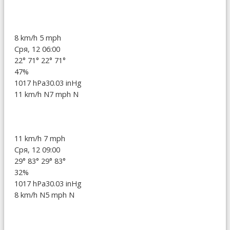
8 km/h
5 mph
Сря, 12 06:00
22°
71°
22°
71°
47%
1017 hPa
30.03 inHg
11 km/h N
7 mph N
11 km/h
7 mph
Сря, 12 09:00
29°
83°
29°
83°
32%
1017 hPa
30.03 inHg
8 km/h N
5 mph N