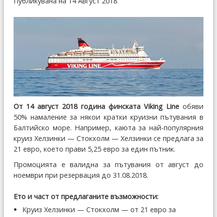
Публикувана на 14 Август 2018
От 14 август 2018 година финската Viking Line
обяви
50% намаление за някои кратки круизни пътувания в
Балтийско море. Например, каюта за най-популярния
круиз Хелзинки — Стокхолм —
Хелзинки се
предлага за
21 евро, което прави 5,25 евро за един пътник.
Промоцията е валидна за пътувания от август до
ноември при резервация до 31.08.2018.
Ето и част от предлаганите възможности:
Круиз Хелзинки — Стокхолм — от 21 евро за