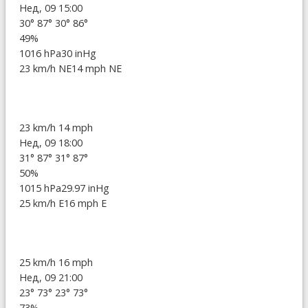
Нед, 09 15:00
30°
87°
30°
86°
49%
1016 hPa
30 inHg
23 km/h NE
14 mph NE
23 km/h
14 mph
Нед, 09 18:00
31°
87°
31°
87°
50%
1015 hPa
29.97 inHg
25 km/h E
16 mph E
25 km/h
16 mph
Нед, 09 21:00
23°
73°
23°
73°
73%