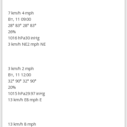
7 km/h
4 mph
Вт, 11 09:00
28°
83°
28°
83°
26%
1016 hPa
30 inHg
3 km/h NE
2 mph NE
3 km/h
2 mph
Вт, 11 12:00
32°
90°
32°
90°
20%
1015 hPa
29.97 inHg
13 km/h E
8 mph E
13 km/h
8 mph