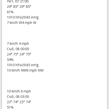
Пет, 07 21:00
29°
85°
29°
85°
61%
1010 hPa
29.83 inHg
7 km/h W
4 mph W
7 km/h
4 mph
Съб, 08 00:00
24°
75°
24°
75°
54%
1010 hPa
29.83 inHg
10 km/h NW
6 mph NW
10 km/h
6 mph
Съб, 08 03:00
23°
74°
23°
74°
51%