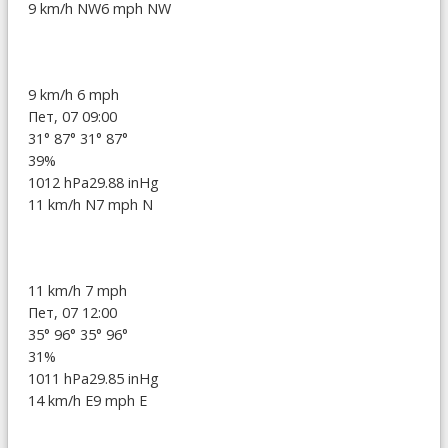
9 km/h NW
6 mph NW
9 km/h
6 mph
Пет, 07 09:00
31°
87°
31°
87°
39%
1012 hPa
29.88 inHg
11 km/h N
7 mph N
11 km/h
7 mph
Пет, 07 12:00
35°
96°
35°
96°
31%
1011 hPa
29.85 inHg
14 km/h E
9 mph E