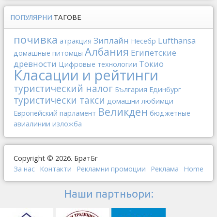
ПОПУЛЯРНИ
ТАГОВЕ
почивка
Зиплайн
Lufthansa
атракция
Несебр
Албания
Египетские
домашные питомцы
древности
Токио
Цифровые технологии
Класации и рейтинги
туристический налог
България
Единбург
туристически такси
домашни любимци
Великден
Европейский парламент
бюджетные
авиалинии
изложба
Copyright © 2026. БратБг
За нас
Контакти
Рекламни промоции
Реклама
Home
Наши партньори: