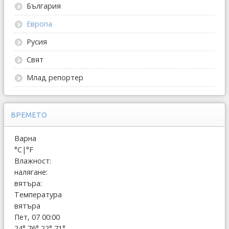
България
Европа
Русия
Свят
Млад репортер
ВРЕМЕТО
Варна
°C
|
°F
Влажност:
налягане:
вятъра:
Температура
вятъра
Пет, 07 00:00
24°
76°
22°
71°