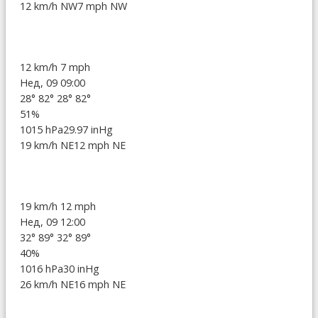
12 km/h NW
7 mph NW
12 km/h
7 mph
Нед, 09 09:00
28°
82°
28°
82°
51%
1015 hPa
29.97 inHg
19 km/h NE
12 mph NE
19 km/h
12 mph
Нед, 09 12:00
32°
89°
32°
89°
40%
1016 hPa
30 inHg
26 km/h NE
16 mph NE