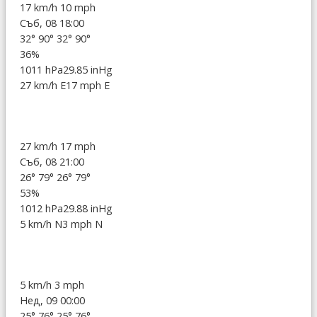
17 km/h
10 mph
Съб, 08 18:00
32°
90°
32°
90°
36%
1011 hPa
29.85 inHg
27 km/h E
17 mph E
27 km/h
17 mph
Съб, 08 21:00
26°
79°
26°
79°
53%
1012 hPa
29.88 inHg
5 km/h N
3 mph N
5 km/h
3 mph
Нед, 09 00:00
25°
76°
25°
76°