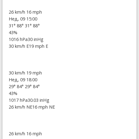
26 km/h
16 mph
Нед, 09 15:00
31°
88°
31°
88°
43%
1016 hPa
30 inHg
30 km/h E
19 mph E
30 km/h
19 mph
Нед, 09 18:00
29°
84°
29°
84°
43%
1017 hPa
30.03 inHg
26 km/h NE
16 mph NE
26 km/h
16 mph