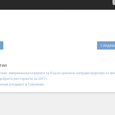
Следва
тии
гани: Американската верига за бързо хранене направи моркови от ме
обрите ресторанти за 2017 г.
веник раздават в Севлиево