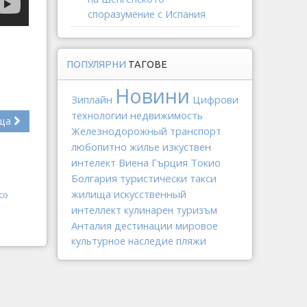
споразумение с Испания
ПОПУЛЯРНИ
ТАГОВЕ
Новини
Зиплайн
Цифрови
недвижимость
технологии
ща
Железнодорожный транспорт
любопитно
изкуствен
жилье
интелект
Виена
Гърция
Токио
Болгария
туристически такси
искусственный
жилища
со
интеллект
кулинарен туризъм
Анталия
дестинации
мировое
культурное наследие
пляжи