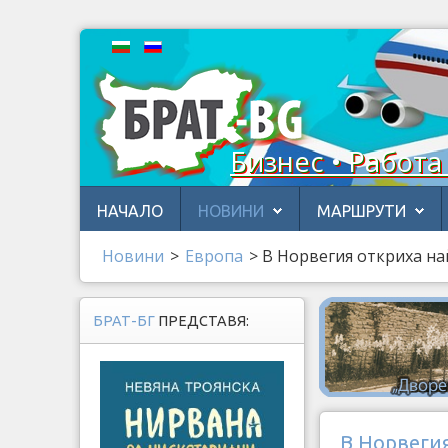
Бизнес • Работа
НАЧАЛО
НОВИНИ
МАРШРУТИ
Новини
>
Европа
>
В Норвегия откриха на
БРАТ-БГ
ПРЕДСТАВЯ:
В Норвеги