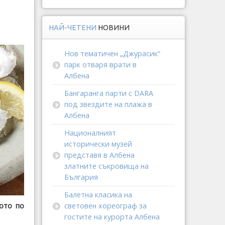
НАЙ-ЧЕТЕНИ
НОВИНИ
Нов тематичен „Джурасик“
парк отваря врати в
Албена
Бангаранга парти с DARA
под звездите на плажа в
Албена
Националният
исторически музей
представя в Албена
златните съкровища на
България
Балетна класика на
ото по
световен хореограф за
гостите на курорта Албена