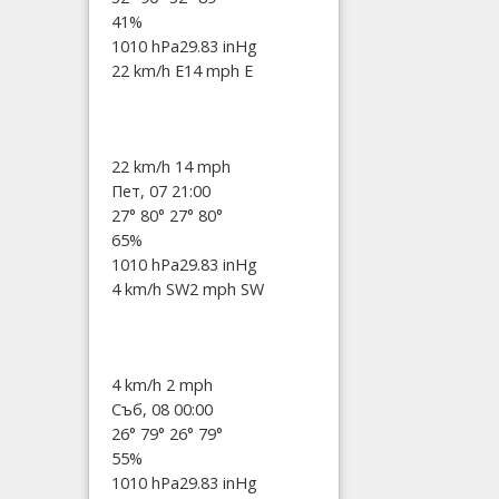
41%
1010 hPa
29.83 inHg
22 km/h E
14 mph E
22 km/h
14 mph
Пет, 07 21:00
27°
80°
27°
80°
65%
1010 hPa
29.83 inHg
4 km/h SW
2 mph SW
4 km/h
2 mph
Съб, 08 00:00
26°
79°
26°
79°
55%
1010 hPa
29.83 inHg