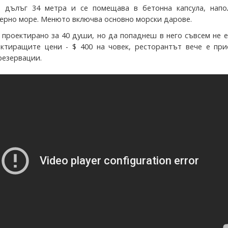
е дълъг 34 метра и се помещава в бетонна капсула, напо
верно море. Менюто включва основно морски дарове.
 проектирано за 40 души, но да попаднеш в него съвсем не е
ктиращите цени - $ 400 на човек, ресторантът вече е при
резервации.