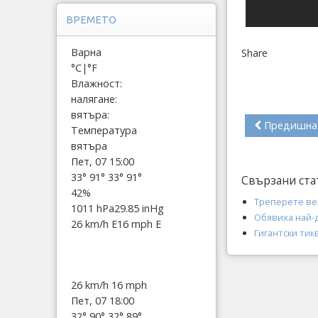
ВРЕМЕТО
Варна
Share
°C
|
°F
Влажност:
налягане:
вятъра:
Предишна
Температура
вятъра
Пет, 07 15:00
33°
91°
33°
91°
Свързани ста
42%
Треперете ве
1011 hPa
29.85 inHg
Обявиха най-д
26 km/h E
16 mph E
Гигантски тик
26 km/h
16 mph
Пет, 07 18:00
32°
90°
32°
89°