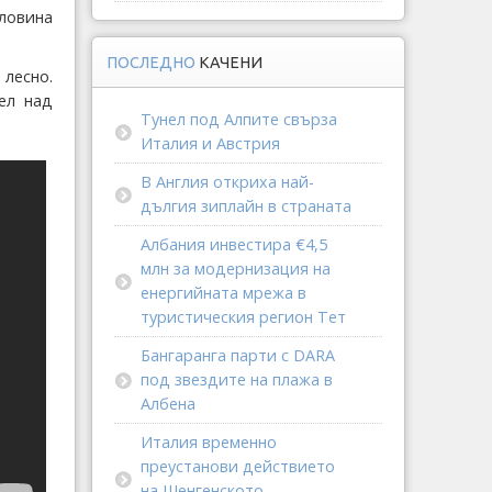
ловина
ПОСЛЕДНО
КАЧЕНИ
 лесно.
ел над
Тунел под Алпите свърза
Италия и Австрия
В Англия откриха най-
дългия зиплайн в страната
Албания инвестира €4,5
млн за модернизация на
енергийната мрежа в
туристическия регион Тет
Бангаранга парти с DARA
под звездите на плажа в
Албена
Италия временно
преустанови действието
на Шенгенското