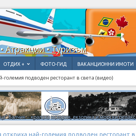
 • Атракции • Туризъм
ОТДИХ +
ФОТО-ГИД
ВАКАНЦИОННИ ИМОТИ
й-големия подводен ресторант в света (видео)
я откриха най-големия подводен ресторант в