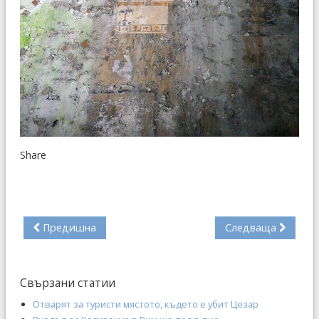
Share
Предишна
Следваща
Свързани статии
Отварят за туристи мястото, където е убит Цезар