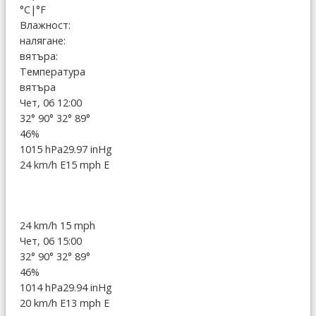
°C
|
°F
Влажност:
налягане:
вятъра:
Температура
вятъра
Чет, 06 12:00
32°
90°
32°
89°
46%
1015 hPa
29.97 inHg
24 km/h E
15 mph E
24 km/h
15 mph
Чет, 06 15:00
32°
90°
32°
89°
46%
1014 hPa
29.94 inHg
20 km/h E
13 mph E