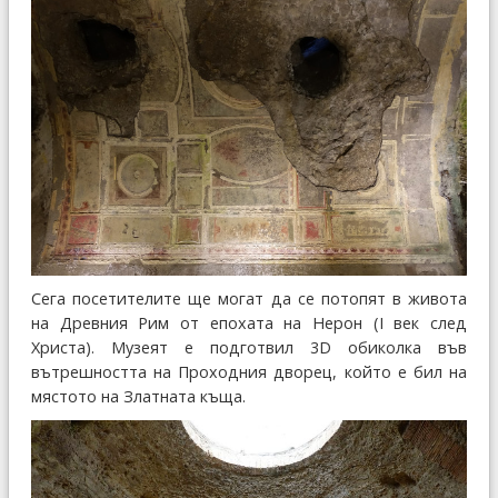
Сега посетителите ще могат да се потопят в живота
на Древния Рим от епохата на Нерон (I век след
Христа). Музеят е подготвил 3D обиколка във
вътрешността на Проходния дворец, който е бил на
мястото на Златната къща.