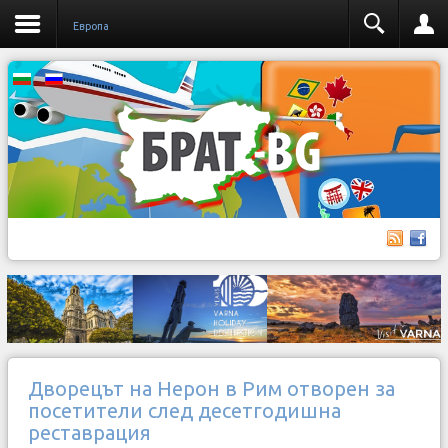
Европа
Дворецът на Нерон в Рим отворен за
посетители след десетгодишна
реставрация