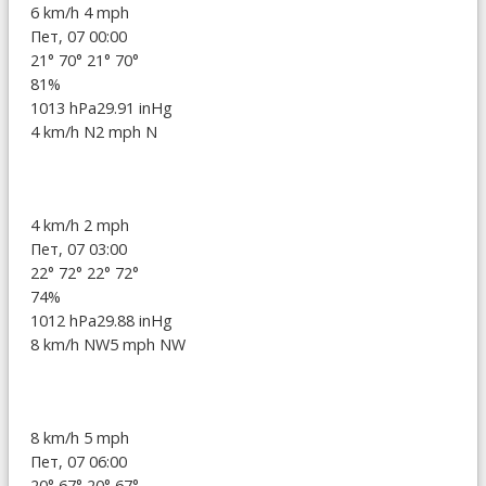
6 km/h
4 mph
Пет, 07 00:00
21°
70°
21°
70°
81%
1013 hPa
29.91 inHg
4 km/h N
2 mph N
4 km/h
2 mph
Пет, 07 03:00
22°
72°
22°
72°
74%
1012 hPa
29.88 inHg
8 km/h NW
5 mph NW
8 km/h
5 mph
Пет, 07 06:00
20°
67°
20°
67°