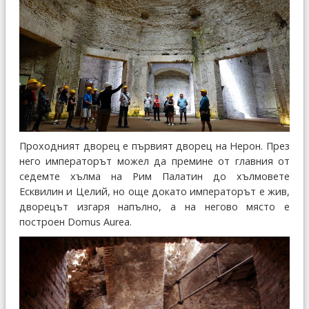
Проходният дворец е първият дворец на Нерон. През
него императорът можел да премине от главния от
седемте хълма на Рим Палатин до хълмовете
Есквилин и Целий, но още докато императорът е жив,
дворецът изгаря напълно, а на негово място е
построен Domus Aurea.