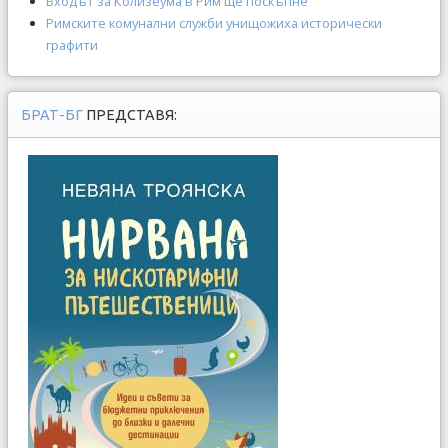
Входът за Колизеума в Рим ще поскъпне
Римските комунални служби унищожиха исторически
графити
БРАТ-БГ
ПРЕДСТАВЯ: