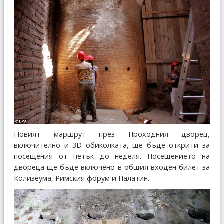
Новият маршрут през Проходния дворец,
включително и 3D обиколката, ще бъде открити за
посещения от петък до неделя. Посещението на
двореца ще бъде включено в общия входен билет за
Колизеума, Римския форум и Палатин.