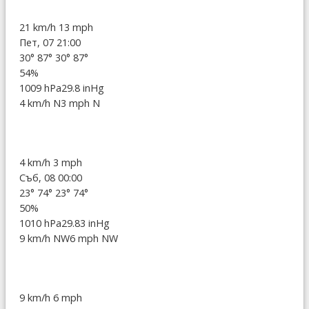
21 km/h
13 mph
Пет, 07 21:00
30°
87°
30°
87°
54%
1009 hPa
29.8 inHg
4 km/h N
3 mph N
4 km/h
3 mph
Съб, 08 00:00
23°
74°
23°
74°
50%
1010 hPa
29.83 inHg
9 km/h NW
6 mph NW
9 km/h
6 mph