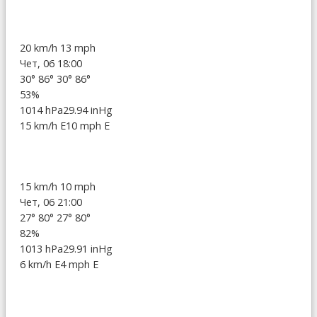
20 km/h
13 mph
Чет, 06 18:00
30°
86°
30°
86°
53%
1014 hPa
29.94 inHg
15 km/h E
10 mph E
15 km/h
10 mph
Чет, 06 21:00
27°
80°
27°
80°
82%
1013 hPa
29.91 inHg
6 km/h E
4 mph E