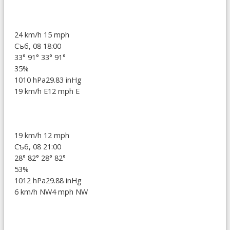
24 km/h
15 mph
Съб, 08 18:00
33°
91°
33°
91°
35%
1010 hPa
29.83 inHg
19 km/h E
12 mph E
19 km/h
12 mph
Съб, 08 21:00
28°
82°
28°
82°
53%
1012 hPa
29.88 inHg
6 km/h NW
4 mph NW