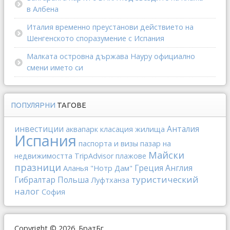
в Албена
Италия временно преустанови действието на
Шенгенското споразумение с Испания
Малката островна държава Науру официално
смени името си
ПОПУЛЯРНИ
ТАГОВЕ
инвестиции
Анталия
аквапарк
класация
жилища
Испания
паспорта и визы
пазар на
Майски
недвижимостта
TripAdvisor
плажове
празници
Греция
Англия
Аланья
"Нотр Дам"
туристический
Гибралтар
Польша
Луфтханза
налог
София
Copyright © 2026. БратБг