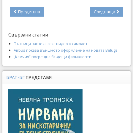
Предишна
Следваща
Свързани статии
Пътници заснеха секс видео в самолет
Airbus показа външното оформление на новата Beluga
„Камчия“ посрещна бъдещи фармацевти
БРАТ-БГ
ПРЕДСТАВЯ: