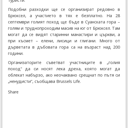
туристи.
Подобни разходки ще се организират редовно в
Брюксел, а участието в тях е безплатно. На 28
септември голият поход ще бъде в Суанската гора –
голям и труднопроходим масив на юг от Брюксел. Там
могат да се видят старинни манастири и църкви, а
при късмет – елени, лисици и глигани. Много от
дърветата в дъбовата гора са на възраст над 200
години.
Организаторите съветват участниците в „голия
поход“ да си носят лека дреха, която могат да
облекат набързо, ако неочаквано срещнат по пътя си
„ненудисти“, съобщава Brussels Life.
Share