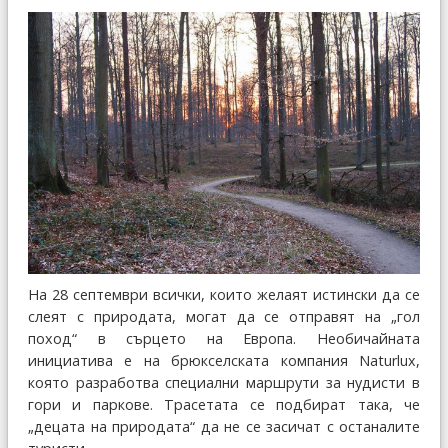
На 28 септември всички, които желаят истински да се
слеят с природата, могат да се отправят на „гол
поход“ в сърцето на Европа. Необичайната
инициатива е на брюкселската компания Naturlux,
която разработва специални маршрути за нудисти в
гори и паркове. Трасетата се подбират така, че
„децата на природата“ да не се засичат с останалите