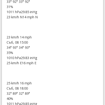
33°
92°
33°
92°
31%
1011 hPa
29.85 inHg
23 km/h N
14 mph N
23 km/h
14 mph
Съб, 08 15:00
34°
93°
34°
93°
35%
1010 hPa
29.83 inHg
25 km/h E
16 mph E
25 km/h
16 mph
Съб, 08 18:00
32°
89°
32°
89°
40%
1011 hPa
29.85 inHg