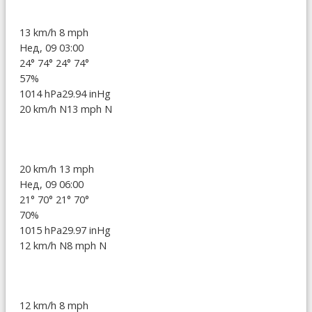
13 km/h
8 mph
Нед, 09 03:00
24°
74°
24°
74°
57%
1014 hPa
29.94 inHg
20 km/h N
13 mph N
20 km/h
13 mph
Нед, 09 06:00
21°
70°
21°
70°
70%
1015 hPa
29.97 inHg
12 km/h N
8 mph N
12 km/h
8 mph