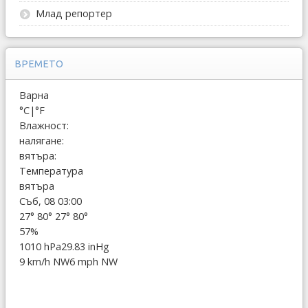
Млад репортер
ВРЕМЕТО
Варна
°C
|
°F
Влажност:
налягане:
вятъра:
Температура
вятъра
Съб, 08 03:00
27°
80°
27°
80°
57%
1010 hPa
29.83 inHg
9 km/h NW
6 mph NW