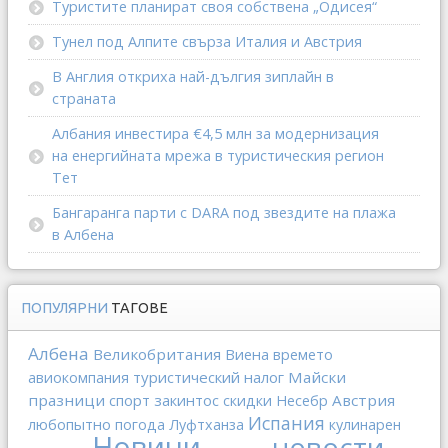
Туристите планират своя собствена „Одисея“
Тунел под Алпите свърза Италия и Австрия
В Англия откриха най-дългия зиплайн в
страната
Албания инвестира €4,5 млн за модернизация
на енергийната мрежа в туристическия регион
Тет
Бангаранга парти с DARA под звездите на плажа
в Албена
ПОПУЛЯРНИ
ТАГОВЕ
Албена
Великобритания
Виена
времето
туристический налог
Майски
авиокомпания
празници
спорт
закинтос
Австрия
скидки
Несебр
Испания
любопытно
погода
Луфтханза
кулинарен
Новини
новости