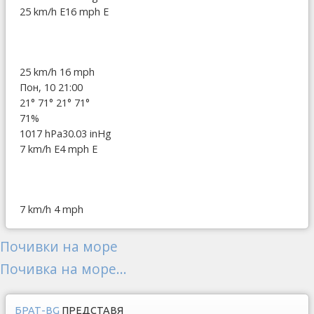
25 km/h E
16 mph E
25 km/h
16 mph
Пон, 10 21:00
21°
71°
21°
71°
71%
1017 hPa
30.03 inHg
7 km/h E
4 mph E
7 km/h
4 mph
Почивки на море
Почивка на море...
БРАТ-BG
ПРЕДСТАВЯ