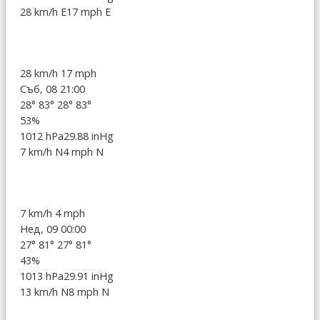
28 km/h E
17 mph E
28 km/h
17 mph
Съб, 08 21:00
28°
83°
28°
83°
53%
1012 hPa
29.88 inHg
7 km/h N
4 mph N
7 km/h
4 mph
Нед, 09 00:00
27°
81°
27°
81°
43%
1013 hPa
29.91 inHg
13 km/h N
8 mph N