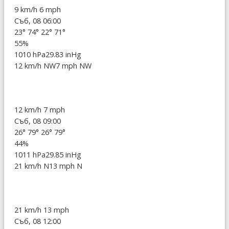
9 km/h
6 mph
Съб, 08 06:00
23°
74°
22°
71°
55%
1010 hPa
29.83 inHg
12 km/h NW
7 mph NW
12 km/h
7 mph
Съб, 08 09:00
26°
79°
26°
79°
44%
1011 hPa
29.85 inHg
21 km/h N
13 mph N
21 km/h
13 mph
Съб, 08 12:00