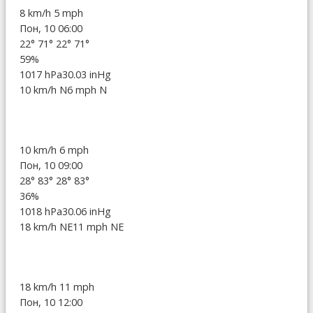
8 km/h
5 mph
Пон, 10 06:00
22°
71°
22°
71°
59%
1017 hPa
30.03 inHg
10 km/h N
6 mph N
10 km/h
6 mph
Пон, 10 09:00
28°
83°
28°
83°
36%
1018 hPa
30.06 inHg
18 km/h NE
11 mph NE
18 km/h
11 mph
Пон, 10 12:00