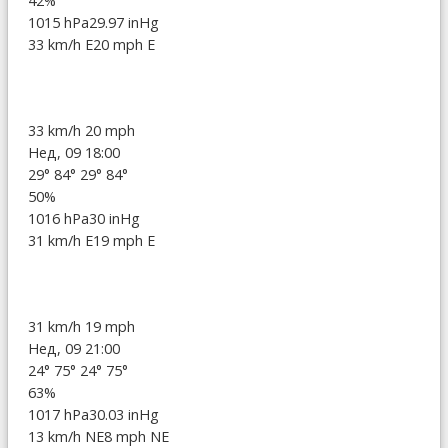
42%
1015 hPa
29.97 inHg
33 km/h E
20 mph E
33 km/h
20 mph
Нед, 09 18:00
29°
84°
29°
84°
50%
1016 hPa
30 inHg
31 km/h E
19 mph E
31 km/h
19 mph
Нед, 09 21:00
24°
75°
24°
75°
63%
1017 hPa
30.03 inHg
13 km/h NE
8 mph NE