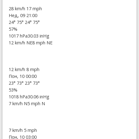
28 km/h
17 mph
Нед, 09 21:00
24°
75°
24°
75°
57%
1017 hPa
30.03 inHg
12 km/h NE
8 mph NE
12 km/h
8 mph
Пон, 10 00:00
23°
73°
23°
73°
53%
1018 hPa
30.06 inHg
7 km/h N
5 mph N
7 km/h
5 mph
Пон, 10 03:00