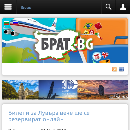
Европа
Билети за Лувъра вече ще се
резервират онлайн