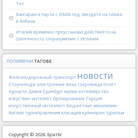
Тет
Бангаранга парти с DARA под звездите на плажа
в Албена
Италия временно преустанови действието на
Шенгенското споразумение с Испания
ПОПУЛЯРНИ
ТАГОВЕ
новости
Железнодорожный транспорт
Стоунхендж
электронные визы
съкровища
полет
хотелиерство
Курорти
Девня
Единбург
музеи
изкуствен интелект
Гърция
бронирование
искусственный интеллект
бюджетные авиалинии
Англия
турнаправления
класация
кулинарен туризъм
Copyright © 2026. БратБг