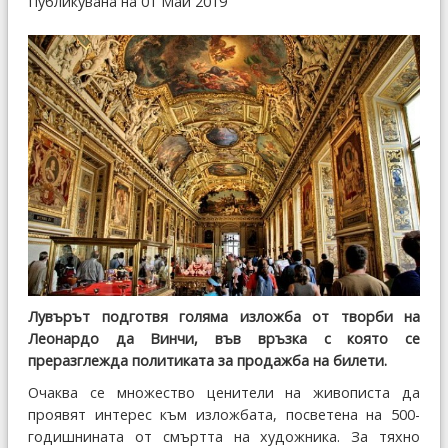
Публикувана на 01 Май 2019
Лувърът подготвя голяма изложба от творби на
Леонардо да Винчи, във връзка с която се
преразглежда политиката за продажба на билети.
Очаква се множество ценители на живописта да
проявят интерес към изложбата, посветена на 500-
годишнината от смъртта на художника. За тяхно