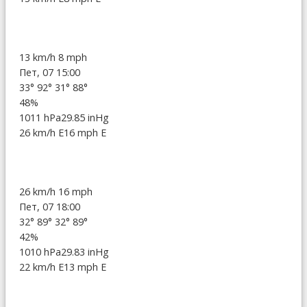
13 km/h
8 mph
Пет, 07 15:00
33°
92°
31°
88°
48%
1011 hPa
29.85 inHg
26 km/h E
16 mph E
26 km/h
16 mph
Пет, 07 18:00
32°
89°
32°
89°
42%
1010 hPa
29.83 inHg
22 km/h E
13 mph E