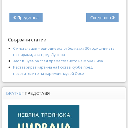
Предишна
Следваща
Свързани статии
С инсталация – еднодневка отбелязаха 30-годишнината
на пирамидата пред Лувъра
Хаос в Лувъра след преместването на Мона Лиза
Реставрират картина на Гюстав Курбе пред
посетителите на парижкия музей Орсе
БРАТ-БГ
ПРЕДСТАВЯ: