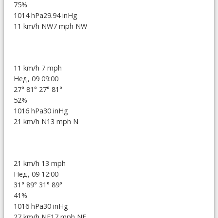
75%
1014 hPa
29.94 inHg
11 km/h NW
7 mph NW
11 km/h
7 mph
Нед, 09 09:00
27°
81°
27°
81°
52%
1016 hPa
30 inHg
21 km/h N
13 mph N
21 km/h
13 mph
Нед, 09 12:00
31°
89°
31°
89°
41%
1016 hPa
30 inHg
27 km/h NE
17 mph NE