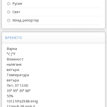
Русия
Свят
Млад репортер
ВРЕМЕТО
Варна
°C
|
°F
Влажност:
налягане:
вятъра:
Температура
вятъра
Пет, 07 12:00
35°
95°
30°
86°
53%
1012 hPa
29.88 inHg
13 km/h E
8 mph E