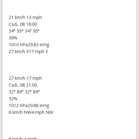
21 km/h
13 mph
Съб, 08 18:00
34°
93°
34°
93°
36%
1010 hPa
29.83 inHg
27 km/h E
17 mph E
27 km/h
17 mph
Съб, 08 21:00
32°
89°
32°
89°
52%
1012 hPa
29.88 inHg
6 km/h NW
4 mph NW
6 km/h
4 mph