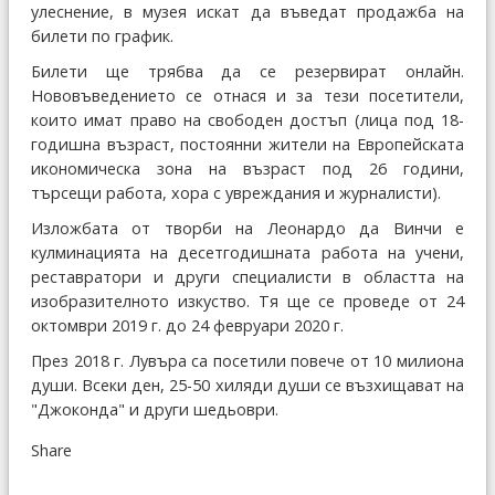
улеснение, в музея искат да въведат продажба на
билети по график.
Билети ще трябва да се резервират онлайн.
Нововъведението се отнася и за тези посетители,
които имат право на свободен достъп (лица под 18-
годишна възраст, постоянни жители на Европейската
икономическа зона на възраст под 26 години,
търсещи работа, хора с увреждания и журналисти).
Изложбата от творби на Леонардо да Винчи е
кулминацията на десетгодишната работа на учени,
реставратори и други специалисти в областта на
изобразителното изкуство. Тя ще се проведе от 24
октомври 2019 г. до 24 февруари 2020 г.
През 2018 г. Лувъра са посетили повече от 10 милиона
души. Всеки ден, 25-50 хиляди души се възхищават на
"Джоконда" и други шедьоври.
Share