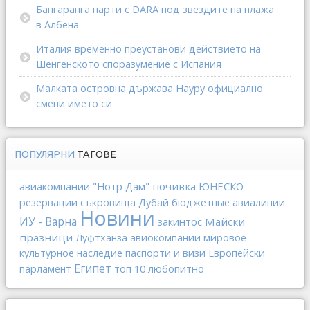
Бангаранга парти с DARA под звездите на плажа
в Албена
Италия временно преустанови действието на
Шенгенското споразумение с Испания
Малката островна държава Науру официално
смени името си
ПОПУЛЯРНИ
ТАГОВЕ
авиакомпании
почивка
ЮНЕСКО
"Нотр Дам"
Дубай
резервации
съкровища
бюджетные авиалинии
Новини
ИУ - Варна
закинтос
Майски
празници
Луфтханза
авиокомпании
мировое
культурное наследие
паспорти и визи
Европейски
Египет
любопитно
парламент
топ 10