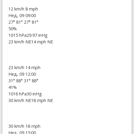
12 km/h
8 mph
Нед, 09 09:00
27°
81°
27°
81°
50%
1015 hPa
29.97 inHg
23 km/h NE
14 mph NE
23 km/h
14 mph
Нед, 09 12:00
31°
88°
31°
88°
41%
1016 hPa
30 inHg
30 km/h NE
18 mph NE
30 km/h
18 mph
Нед, 09 15:00