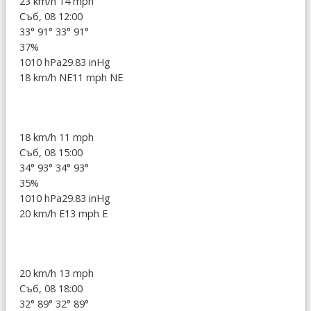
23 km/h
14 mph
Съб, 08 12:00
33°
91°
33°
91°
37%
1010 hPa
29.83 inHg
18 km/h NE
11 mph NE
18 km/h
11 mph
Съб, 08 15:00
34°
93°
34°
93°
35%
1010 hPa
29.83 inHg
20 km/h E
13 mph E
20 km/h
13 mph
Съб, 08 18:00
32°
89°
32°
89°