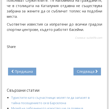
поясняват служителите. Те напомниха на гражданите,
че в столицата на Каталуния отдавна не съществува
забрана за жените да се събличат топлес на подобни
места.
Съответни известия са изпратени до всички градски
спортни центрове, където работят басейни.
Снимка:
suitelife.com
Share
Предишна
Следваща
Свързани статии
Туристите като съучастници: молят ги да запазят в
тайна посещението си в Барселона
Музей на забраненото изкуство ще се появи в