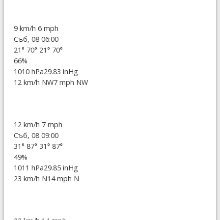
9 km/h
6 mph
Съб, 08 06:00
21°
70°
21°
70°
66%
1010 hPa
29.83 inHg
12 km/h NW
7 mph NW
12 km/h
7 mph
Съб, 08 09:00
31°
87°
31°
87°
49%
1011 hPa
29.85 inHg
23 km/h N
14 mph N