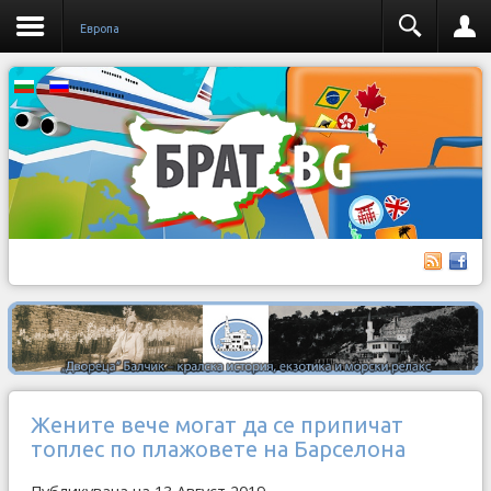
Европа
Жените вече могат да се припичат
топлес по плажовете на Барселона