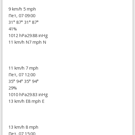
9 km/h
5 mph
Пет, 07 09:00
31°
87°
31°
87°
41%
1012 hPa
29.88 inHg
11 km/h N
7 mph N
11 km/h
7 mph
Пет, 07 12:00
35°
94°
35°
94°
29%
1010 hPa
29.83 inHg
13 km/h E
8 mph E
13 km/h
8 mph
Пет, 07 15:00