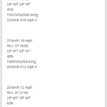
34°
93°
34°
93°
41%
1010 hPa
29.83 inHg
25 km/h E
16 mph E
25 km/h
16 mph
Пет, 07 18:00
33°
91°
33°
91°
40%
1009 hPa
29.8 inHg
20 km/h E
12 mph E
20 km/h
12 mph
Пет, 07 21:00
29°
85°
29°
85°
62%