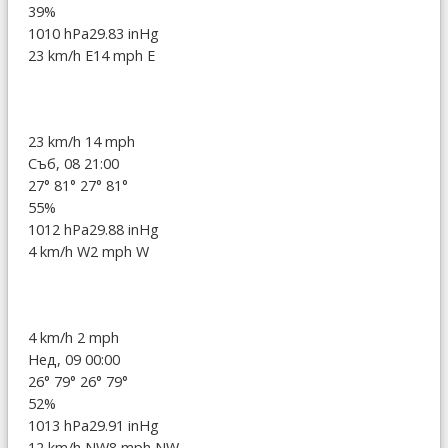
39%
1010 hPa
29.83 inHg
23 km/h E
14 mph E
23 km/h
14 mph
Съб, 08 21:00
27°
81°
27°
81°
55%
1012 hPa
29.88 inHg
4 km/h W
2 mph W
4 km/h
2 mph
Нед, 09 00:00
26°
79°
26°
79°
52%
1013 hPa
29.91 inHg
12 km/h NW
8 mph NW