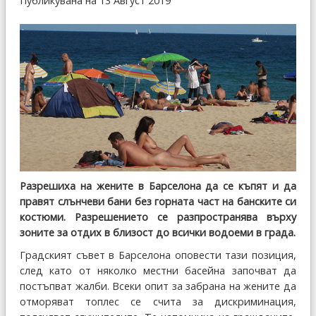
Публикувана на 13 Август 2019
Разрешиха на жените в Барселона да се къпят и да
правят слънчеви бани без горната част на банските си
костюми. Разрешението се разпространява върху
зоните за отдих в близост до всички водоеми в града.
Градският съвет в Барселона оповести тази позиция,
след като от няколко местни басейна започват да
постъпват жалби. Всеки опит за забрана на жените да
отморяват топлес се счита за дискриминация,