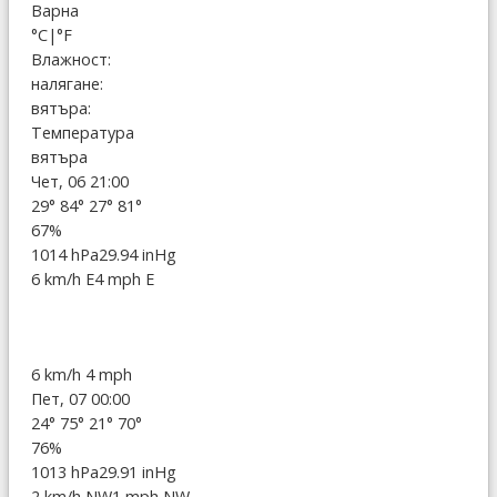
Варна
°C
|
°F
Влажност:
налягане:
вятъра:
Температура
вятъра
Чет, 06 21:00
29°
84°
27°
81°
67%
1014 hPa
29.94 inHg
6 km/h E
4 mph E
6 km/h
4 mph
Пет, 07 00:00
24°
75°
21°
70°
76%
1013 hPa
29.91 inHg
2 km/h NW
1 mph NW