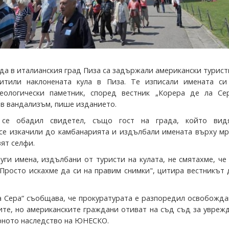
да в италианския град Пиза са задържали американски турист
титили наклонената кула в Пиза. Те изписали имената си
еологически паметник, според вестник „Корера де ла Сер
в вандализъм, пише изданието.
 се обадил свидетел, също гост на града, който вид
се изкачили до камбанарията и издълбали имената върху мр
вят селфи.
уги имена, издълбани от туристи на кулата, не смятахме, че
 Просто искахме да си на правим снимки", цитира вестникът
а Сера“ съобщава, че прокуратурата е разпоредил освобожд
ите, но американските граждани отиват на съд съд за увреж
урното наследство на ЮНЕСКО.