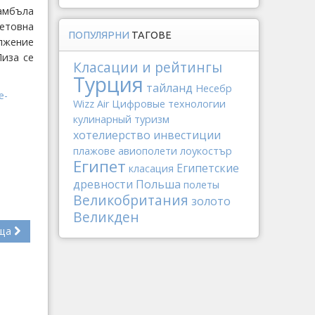
самбъла
етовна
ПОПУЛЯРНИ
ТАГОВЕ
ължение
Пиза се
Класации и рейтингы
Турция
тайланд
Несебр
e-
Wizz Air
Цифровые технологии
кулинарный туризм
хотелиерство
инвестиции
плажове
авиополети
лоукостър
Египет
Египетские
класация
древности
Польша
полеты
Великобритания
золото
Великден
ща