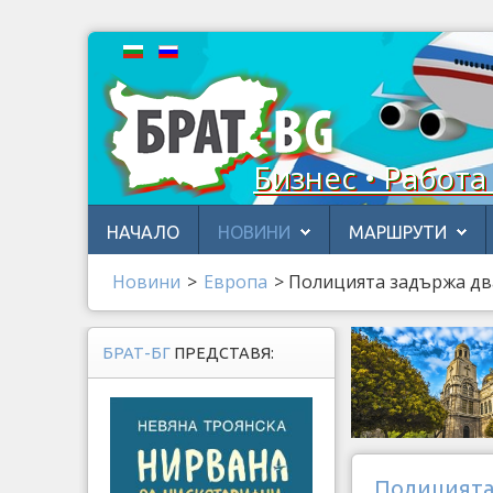
Бизнес • Работа
НАЧАЛО
НОВИНИ
МАРШРУТИ
Новини
>
Европа
>
Полицията задържа два
БРАТ-БГ
ПРЕДСТАВЯ:
Полицията