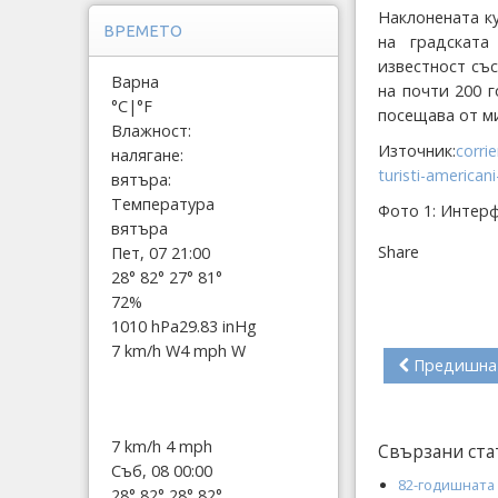
Наклонената к
ВРЕМЕТО
на градската
известност съ
Варна
на почти 200 г
°C
|
°F
посещава от м
Влажност:
Източник:
corri
налягане:
turisti-america
вятъра:
Температура
Фото 1: Интер
вятъра
Share
Пет, 07 21:00
28°
82°
27°
81°
72%
1010 hPa
29.83 inHg
7 km/h W
4 mph W
Предишна
7 km/h
4 mph
Свързани ста
Съб, 08 00:00
82-годишната
28°
82°
28°
82°