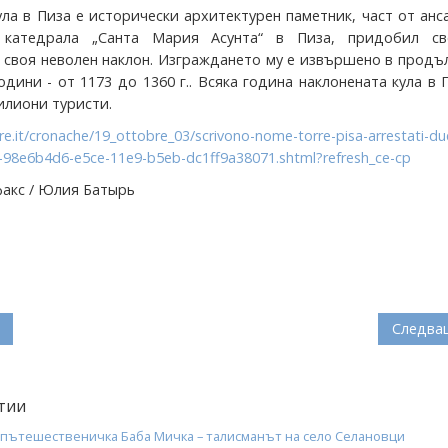
ула в Пиза е исторически архитектурен паметник, част от ан
 катедрала „Санта Мария Асунта“ в Пиза, придобил св
с своя неволен наклон. Изграждането му е извършено в прод
одини - от 1173 до 1360 г.. Всяка година наклонената кула в 
илиони туристи.
ere.it/cronache/19_ottobre_03/scrivono-nome-torre-pisa-arrestati-du
ni-98e6b4d6-e5ce-11e9-b5eb-dc1ff9a38071.shtml?refresh_ce-cp
факс / Юлия Батырь
Следва
тии
 пътешественичка Баба Мичка – талисманът на село Селановци