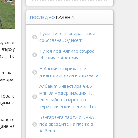
ПОСЛЕДНО
КАЧЕНИ
Туристите планират своя
собствена „Одисея“
и, след
 върху
Тунел под Алпите свърза
а“. Те
Италия и Австрия
В Англия откриха най-
ял как
дългия зиплайн в страната
амора,
Албания инвестира €4,5
млн за модернизация на
 това е
енергийната мрежа в
 думите
туристическия регион Тет
Бангаранга парти с DARA
аването
под звездите на плажа в
дане на
Албена