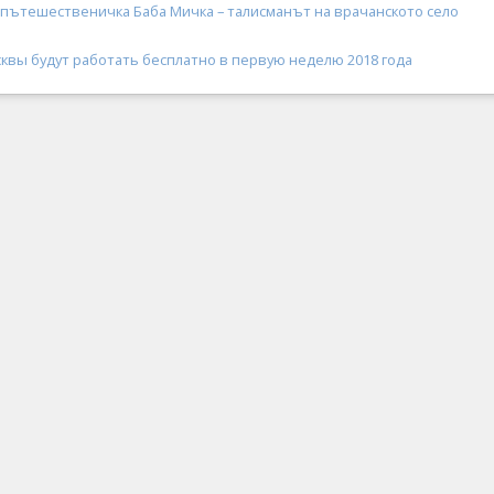
 пътешественичка Баба Мичка – талисманът на врачанското село
сквы будут работать бесплатно в первую неделю 2018 года