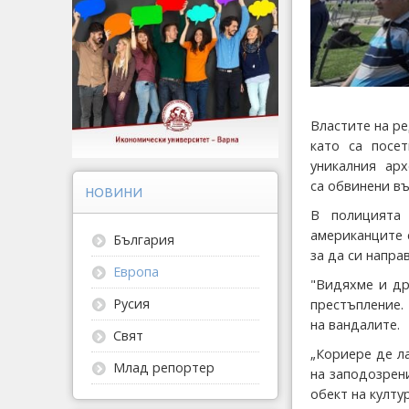
Властите на ре
като са посе
уникалния арх
са
обвинени въ
НОВИНИ
В полицията
американците 
България
за да си напра
Европа
"Видяхме и др
Русия
престъпление.
на вандалите.
Свят
„Кориере де л
Млад репортер
на заподозрен
обект на култ