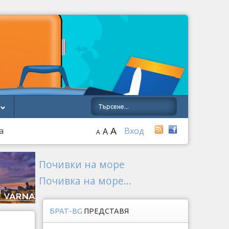
A
а
Вход
A
A
Почивки на море
Почивка на море...
БРАТ-BG
ПРЕДСТАВЯ