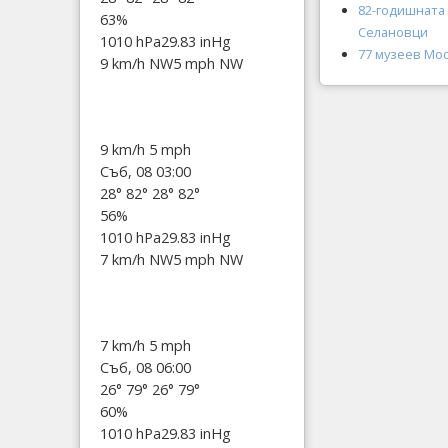
82-годишната
63%
Селановци
1010 hPa
29.83 inHg
77 музеев Мо
9 km/h NW
5 mph NW
9 km/h
5 mph
Съб, 08 03:00
28°
82°
28°
82°
56%
1010 hPa
29.83 inHg
7 km/h NW
5 mph NW
7 km/h
5 mph
Съб, 08 06:00
26°
79°
26°
79°
60%
1010 hPa
29.83 inHg