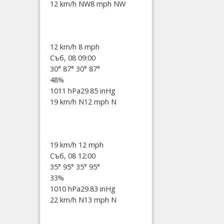
12 km/h NW
8 mph NW
12 km/h
8 mph
Съб, 08 09:00
30°
87°
30°
87°
48%
1011 hPa
29.85 inHg
19 km/h N
12 mph N
19 km/h
12 mph
Съб, 08 12:00
35°
95°
35°
95°
33%
1010 hPa
29.83 inHg
22 km/h N
13 mph N