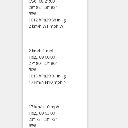
Съб, 08 21:00
28°
82°
28°
82°
55%
1012 hPa
29.88 inHg
2 km/h W
1 mph W
2 km/h
1 mph
Нед, 09 00:00
27°
80°
27°
80°
50%
1013 hPa
29.91 inHg
17 km/h N
10 mph N
17 km/h
10 mph
Нед, 09 03:00
23°
73°
23°
73°
65%