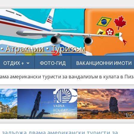
 • Атракции • Туризъм
ОТДИХ +
ФОТО-ГИД
ВАКАНЦИОННИ ИМОТИ
ма американски туристи за вандализъм в кулата в Пиз
 задържа двама американски туристи за