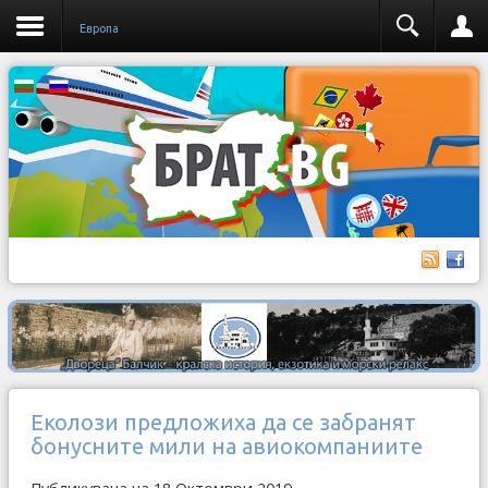
Европа
Еколози предложиха да се забранят
бонусните мили на авиокомпаниите