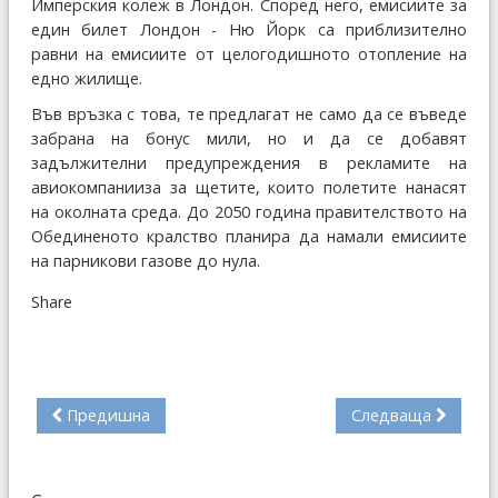
Имперския колеж в Лондон. Според него, емисиите за
един билет Лондон - Ню Йорк са приблизително
равни на емисиите от целогодишното отопление на
едно жилище.
Във връзка с това, те предлагат не само да се въведе
забрана на бонус мили, но и да се добавят
задължителни предупреждения в рекламите на
авиокомпанииза за щетите, които полетите нанасят
на околната среда. До 2050 година правителството на
Обединеното кралство планира да намали емисиите
на парникови газове до нула.
Share
Предишна
Следваща