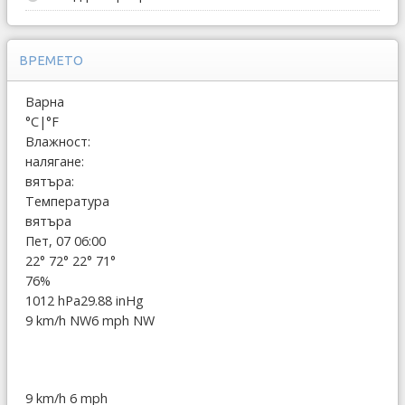
ВРЕМЕТО
Варна
°C
|
°F
Влажност:
налягане:
вятъра:
Температура
вятъра
Пет, 07 06:00
22°
72°
22°
71°
76%
1012 hPa
29.88 inHg
9 km/h NW
6 mph NW
9 km/h
6 mph