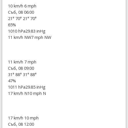
10 km/h
6 mph
Съб, 08 06:00
21°
70°
21°
70°
65%
1010 hPa
29.83 inHg
11 km/h NW
7 mph NW
11 km/h
7 mph
Съб, 08 09:00
31°
88°
31°
88°
47%
1011 hPa
29.85 inHg
17 km/h N
10 mph N
17 km/h
10 mph
Съб, 08 12:00