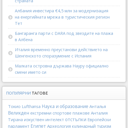
страната
Албания инвестира €4,5 млн за модернизация
на енергийната мрежа в туристическия регион
Тет
Бангаранга парти с DARA под звездите на плажа
в Албена
Италия временно преустанови действието на
Шенгенското споразумение с Испания
Малката островна държава Науру официално
смени името си
ПОПУЛЯРНИ
ТАГОВЕ
Наука и образование
Токио
Lufthansa
Анталья
Великден
Анталия
екстремни спортове
плажове
отстъпки
изкуствен интелект
Тирана
Европейски
Египет
Археология
парламент
кулинарный туризм