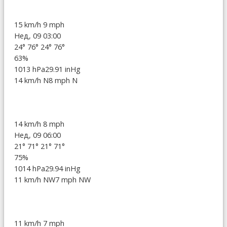
15 km/h
9 mph
Нед, 09 03:00
24°
76°
24°
76°
63%
1013 hPa
29.91 inHg
14 km/h N
8 mph N
14 km/h
8 mph
Нед, 09 06:00
21°
71°
21°
71°
75%
1014 hPa
29.94 inHg
11 km/h NW
7 mph NW
11 km/h
7 mph