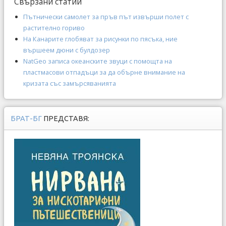
Свързани статии
Пътнически самолет за пръв път извърши полет с
растително гориво
На Канарите глобяват за рисунки по пясъка, ние
вършеем дюни с булдозер
NatGeo записа океанските звуци с помощта на
пластмасови отпадъци за да обърне внимание на
кризата със замърсяванията
БРАТ-БГ
ПРЕДСТАВЯ: