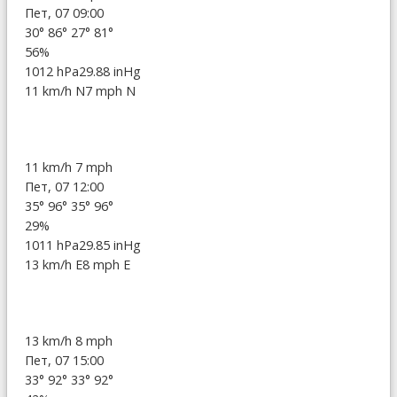
Пет, 07 09:00
30°
86°
27°
81°
56%
1012 hPa
29.88 inHg
11 km/h N
7 mph N
11 km/h
7 mph
Пет, 07 12:00
35°
96°
35°
96°
29%
1011 hPa
29.85 inHg
13 km/h E
8 mph E
13 km/h
8 mph
Пет, 07 15:00
33°
92°
33°
92°