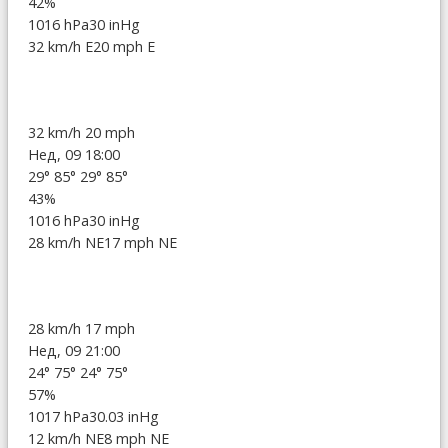
42%
1016 hPa
30 inHg
32 km/h E
20 mph E
32 km/h
20 mph
Нед, 09 18:00
29°
85°
29°
85°
43%
1016 hPa
30 inHg
28 km/h NE
17 mph NE
28 km/h
17 mph
Нед, 09 21:00
24°
75°
24°
75°
57%
1017 hPa
30.03 inHg
12 km/h NE
8 mph NE