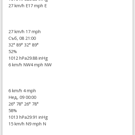
27 km/h E
17 mph E
27 km/h
17 mph
Съб, 08 21:00
32°
89°
32°
89°
52%
1012 hPa
29.88 inHg
6 km/h NW
4 mph NW
6 km/h
4 mph
Нед, 09 00:00
26°
78°
26°
78°
58%
1013 hPa
29.91 inHg
15 km/h N
9 mph N