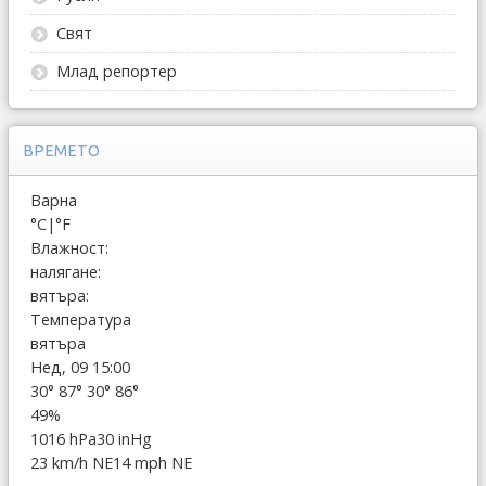
Свят
Млад репортер
ВРЕМЕТО
Варна
°C
|
°F
Влажност:
налягане:
вятъра:
Температура
вятъра
Нед, 09 15:00
30°
87°
30°
86°
49%
1016 hPa
30 inHg
23 km/h NE
14 mph NE