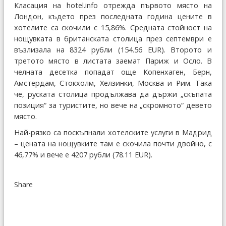
Класация на hotel.info отрежда първото място на
Лондон, където през последната година цените в
хотелите са скочили с 15,86%. Средната стойност на
нощувката в британската столица през септември е
възлизала на 8324 рубли (154.56 EUR). Второто и
третото място в листата заемат Париж и Осло. В
челната десетка попадат още Копенхаген, Берн,
Амстердам, Стокхолм, Хелзинки, Москва и Рим. Така
че, руската столица продължава да държи „скъпата
позиция“ за туристите, но вече на „скромното“ девето
място.
Най-рязко са поскъпнали хотелските услуги в Мадрид
– цената на нощувките там е скочила почти двойно, с
46,77% и вече е 4207 рубли (78.11 EUR).
Share