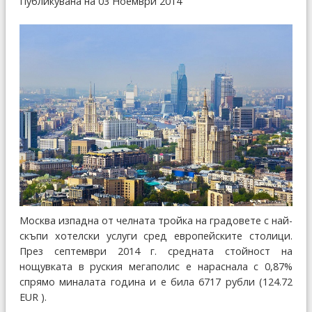
Публикувана на 03 Ноември 2014
Москва изпадна от челната тройка на градовете с най-
скъпи хотелски услуги сред европейските столици.
През септември 2014 г. средната стойност на
нощувката в руския мегаполис е нараснала с 0,87%
спрямо миналата година и е била 6717 рубли (124.72
EUR ).