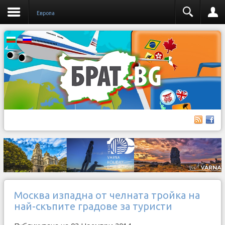
Европа
Москва изпадна от челната тройка на
най-скъпите градове за туристи