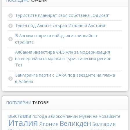
ПОСЛЕДНО
КАЧЕНИ
Туристите планират своя собствена „Одисея“
Тунел под Алпите свърза Италия и Австрия
В Англия откриха най-дългия зиплайн в
страната
Албания инвестира €4,5 млн за модернизация
на енергийната мрежа в туристическия регион
Тет
Бангаранга парти с DARA под звездите на плажа
в Албена
ПОПУЛЯРНИ
ТАГОВЕ
выставка
погода
авиокомпании
Музей на мозайките
Италия
Великден
Япония
Болгария