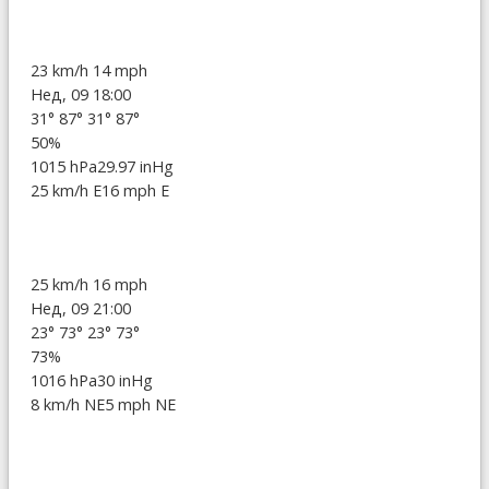
23 km/h
14 mph
Нед, 09 18:00
31°
87°
31°
87°
50%
1015 hPa
29.97 inHg
25 km/h E
16 mph E
25 km/h
16 mph
Нед, 09 21:00
23°
73°
23°
73°
73%
1016 hPa
30 inHg
8 km/h NE
5 mph NE