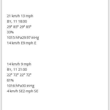
21 km/h
13 mph
Вт, 11 18:00
29°
85°
29°
85°
33%
1015 hPa
29.97 inHg
14 km/h E
9 mph E
14 km/h
9 mph
Вт, 11 21:00
22°
72°
22°
72°
61%
1016 hPa
30 inHg
4 km/h SE
2 mph SE