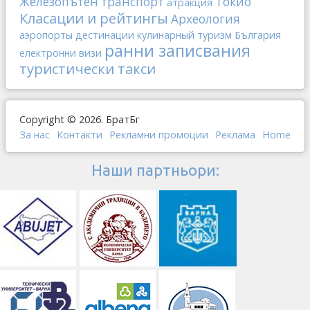
Железопътен транспорт
Токио
атракция
Класации и рейтингы
Археология
аэропорты
дестинации
кулинарный туризм
България
ранни записвания
електронни визи
туристически такси
Copyright © 2026. БратБг
За нас
Контакти
Рекламни промоции
Реклама
Home
Наши партньори: