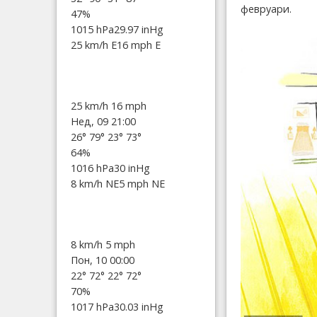
февруари.
47%
1015 hPa
29.97 inHg
25 km/h E
16 mph E
25 km/h
16 mph
Нед, 09 21:00
26°
79°
23°
73°
64%
1016 hPa
30 inHg
8 km/h NE
5 mph NE
8 km/h
5 mph
Пон, 10 00:00
22°
72°
22°
72°
70%
1017 hPa
30.03 inHg