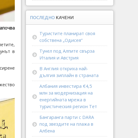
ПОСЛЕДНО
КАЧЕНИ
започва
Туристите планират своя
собствена „Одисея“
етите,
Тунел под Алпите свърза
унът в
Италия и Австрия
 сирене
В Англия откриха най-
дългия зиплайн в страната
жество
Албания инвестира €4,5
млн за модернизация на
енергийната мрежа в
туристическия регион Тет
Бангаранга парти с DARA
под звездите на плажа в
Албена