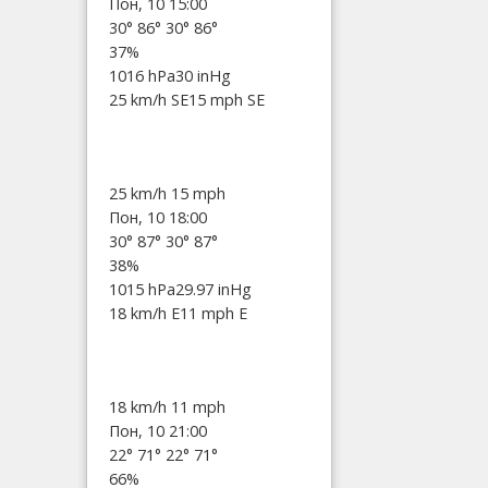
Пон, 10 15:00
30°
86°
30°
86°
37%
1016 hPa
30 inHg
25 km/h SE
15 mph SE
25 km/h
15 mph
Пон, 10 18:00
30°
87°
30°
87°
38%
1015 hPa
29.97 inHg
18 km/h E
11 mph E
18 km/h
11 mph
Пон, 10 21:00
22°
71°
22°
71°
66%