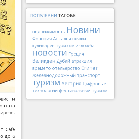
ПОПУЛЯРНИ
ТАГОВЕ
Новини
недвижимость
Франция
Анталья
пляжи
кулинарен туризъм
изложба
новости
Греция
Великден
Дубай
атракция
отельерство
Египет
времето
Железнодорожный транспорт
туризм
Австрия
Цифровые
технологии
фестивальный туризм
вис, и
ратата
ирене,
т Café
мо до 6