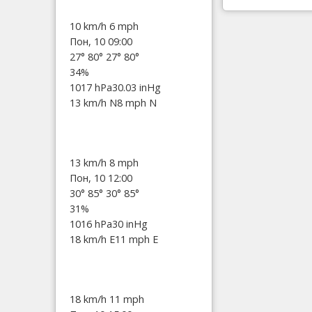
10 km/h
6 mph
Пон, 10 09:00
27°
80°
27°
80°
34%
1017 hPa
30.03 inHg
13 km/h N
8 mph N
13 km/h
8 mph
Пон, 10 12:00
30°
85°
30°
85°
31%
1016 hPa
30 inHg
18 km/h E
11 mph E
18 km/h
11 mph