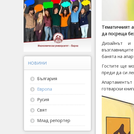
Тематичният а
да посреща без
Дизайнът и 
възглавниците
банята на апар
НОВИНИ
Гостите ще мо
преди да си ле
България
Апартаментът
готварски книг
Европа
Русия
Свят
Млад репортер