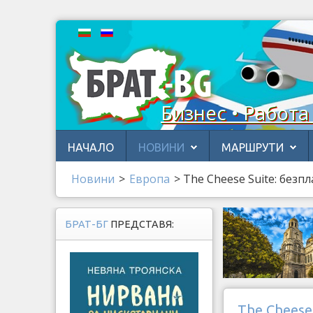
Бизнес • Работа
НАЧАЛО
НОВИНИ
МАРШРУТИ
Новини
>
Европа
>
The Cheese Suite: без
БРАТ-БГ
ПРЕДСТАВЯ:
The Cheese