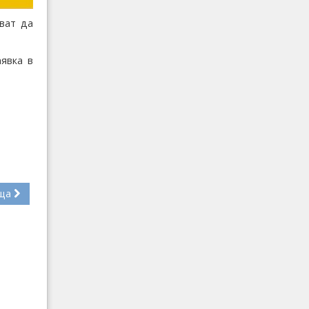
ват да
явка в
ща