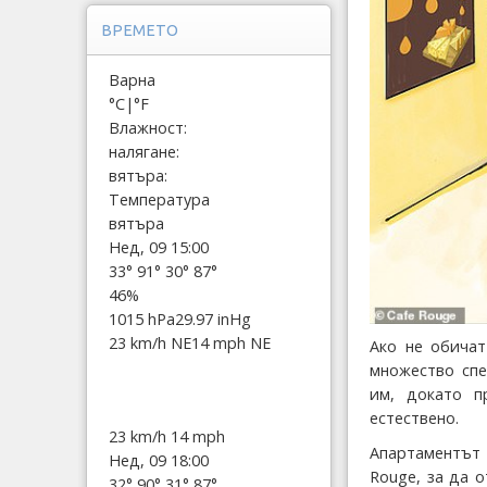
ВРЕМЕТО
Варна
°C
|
°F
Влажност:
налягане:
вятъра:
Температура
вятъра
Нед, 09 15:00
33°
91°
30°
87°
46%
1015 hPa
29.97 inHg
23 km/h NE
14 mph NE
Ако не обичат
множество спе
им, докато п
естествено.
23 km/h
14 mph
Апартаментът
Нед, 09 18:00
Rouge, за да 
32°
90°
31°
87°