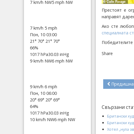
7 km/h NW
5 mph NW
Престоят е ог
направят даре
Ако сте любоп
7 km/h
5 mph
специалната с
Пон, 10 03:00
21°
70°
21°
70°
Победителите 
66%
Share
1017 hPa
30.03 inHg
9 km/h NW
6 mph NW
Предишна
9 km/h
6 mph
Пон, 10 06:00
20°
69°
20°
69°
64%
Свързани ста
1017 hPa
30.03 inHg
Британски худ
10 km/h NW
6 mph NW
Британски худ
Хотел „нула з