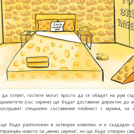
 да готвят, гостите могат просто да се обадят на рум сър
циалитети (със сирене) ще бъдат доставени директно до в
рослушват специално съставения плейлист с музика, за с
 ще бъде разположен в затворен комплекс и е създаден о
отпразнува новото си „меню сирена“, но ще бъде отворен са