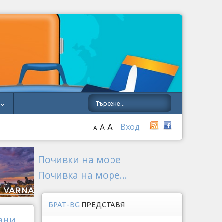
A
Вход
A
A
Почивки на море
Почивка на море...
БРАТ-BG
ПРЕДСТАВЯ
кани