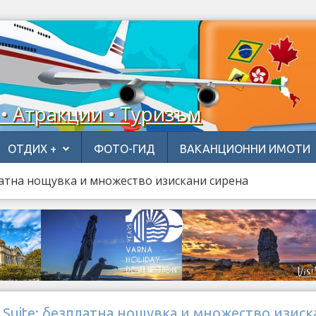
 • Атракции • Туризъм
ОТДИХ +
ФОТО-ГИД
ВАКАНЦИОННИ ИМОТИ
платна нощувка и множество изискани сирена
 Suite: безплатна нощувка и множество изис