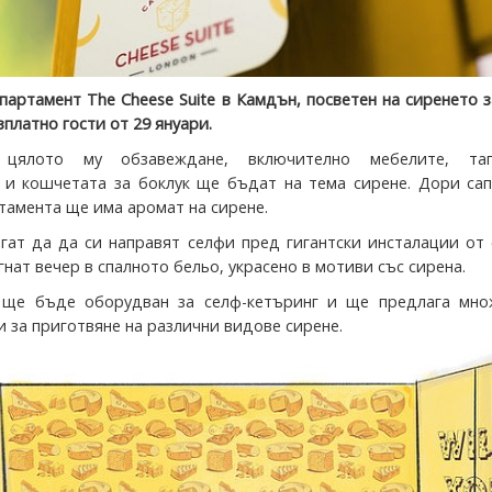
партамент The Cheese Suite в Камдън, посветен на сиренето 
платно гости от 29 януари.
цялото му обзавеждане, включително мебелите, тап
 и кошчетата за боклук ще бъдат на тема сирене. Дори сап
тамента ще има аромат на сирене.
гат да да си направят селфи пред гигантски инсталации от
гнат вечер в спалното бельо, украсено в мотиви със сирена.
 ще бъде оборудван за селф-кетъринг и ще предлага мно
и за приготвяне на различни видове сирене.