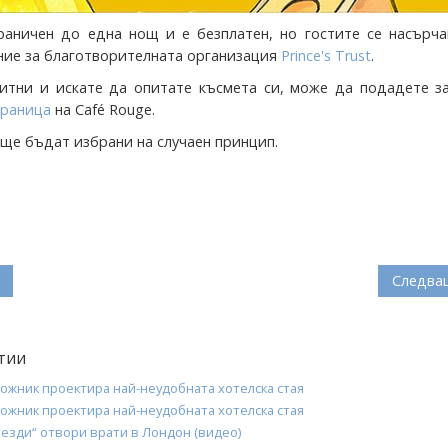
раничен до една нощ и е безплатен, но гостите се насърча
ние за благотворителната организация
Prince's Trust
.
итни и искате да опитате късмета си, може да подадете за
траница
на Café Rouge.
ще бъдат избрани на случаен принцип.
Следва
тии
ожник проектира най-неудобната хотелска стая
ожник проектира най-неудобната хотелска стая
везди“ отвори врати в Лондон (видео)