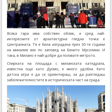
Всяка гара има собствен облик, а сред най-
интересните от архитектурна гледна точка е
Централната. Тя е била изградена през 30-те години
на миналия век по заповед на Бенито Мусолини. И
така, в Милано е най-добре да ползвате метрото.
Спирката на площада с миланската катедрала,
известна още като Дуомо, е много удобна. Като
детска игра е да се ориентираш, за да разгледаш
забележителностите в историческата част на града.