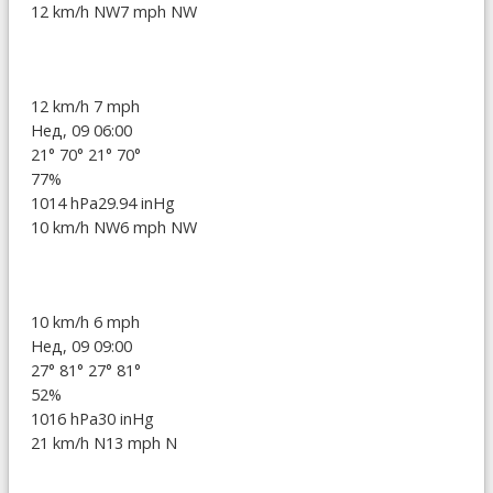
12 km/h NW
7 mph NW
12 km/h
7 mph
Нед, 09 06:00
21°
70°
21°
70°
77%
1014 hPa
29.94 inHg
10 km/h NW
6 mph NW
10 km/h
6 mph
Нед, 09 09:00
27°
81°
27°
81°
52%
1016 hPa
30 inHg
21 km/h N
13 mph N