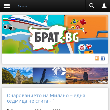
Европа
Очарованието на Милано – една
седмица не стига - 1