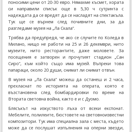
поносими цени от 20-30 евро. Нямахме късмет, хората
си направили списък още в 5,30 ч сутринта с
надеждата да се вредят да се насладят на спектакъла.
Тук ще се върнем след почивните дни, за да
разгледаме музея на „Ла Скала“.
Трябва да предупредя, че ако се случите по Коледа в
Милано, нищо не работи на 25 и 26 декември, нито
музеите, нито ресторантите, даже моловете. За
посещения е затворен и прочутият стадион „Сан
Сиро“, към който също има музей. Въпреки това
папараци, около 20 души, снимат ли снимат отвън.
В музея на „Ла Скала“ можеш да останеш и 2 часа,
прехласнат по историята на операта, която е
възстановена след бомбардировки по време на
Втората световна война, както е и с Дуомо.
Блясъкът на изкуството лъха от всеки експонат.
Мебелите, полилеите, бюстовете на световноизвестни
композитори. Тук има специална зала с места, където
може да се послушат изпълнения на оперни звезди,