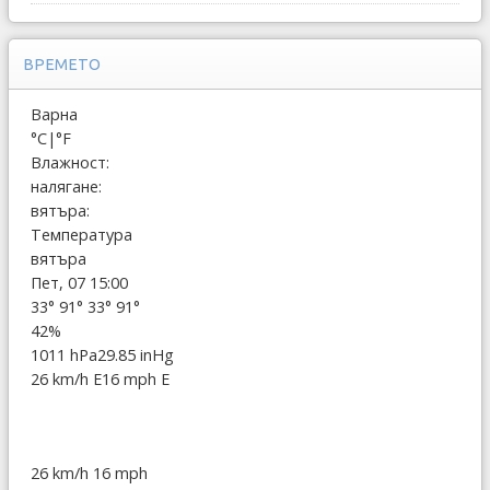
ВРЕМЕТО
Варна
°C
|
°F
Влажност:
налягане:
вятъра:
Температура
вятъра
Пет, 07 15:00
33°
91°
33°
91°
42%
1011 hPa
29.85 inHg
26 km/h E
16 mph E
26 km/h
16 mph