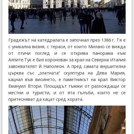
Градежът на катедралата е започнал през 1386 г. Тя е
с уникална визия, с тераси, от които Милано се вижда
от птичи поглед и се открива панорама към
Алпите.Тук е бил коронован за крал на Северна Италия
завоевателят й Наполеон. А пред самата внушителна
църква със „златната“ скулптура на Дева Мария,
кацнал във висинето, е паметникът на крал Виктор
Емануил Втори. Площадът гъмжи от разхождащи се
местни и туристи, и от ята гълъби, които не се
притесняват да кацат сред хората.