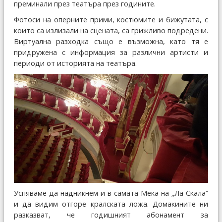
преминали през театъра през годините.
Фотоси на оперните прими, костюмите и бижутата, с
които са излизали на сцената, са грижливо подредени.
Виртуална разходка също е възможна, като тя е
придружена с информация за различни артисти и
периоди от историята на театъра.
Успяваме да надникнем и в самата Мека на „Ла Скала“
и да видим отгоре кралската ложа. Домакините ни
разказват, че годишният абонамент за