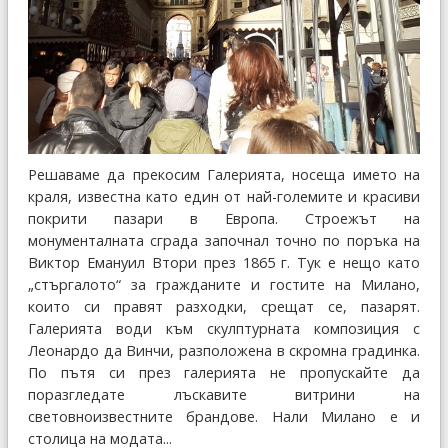
Решаваме да прекосим Галерията, носеща името на
краля, известна като един от най-големите и красиви
покрити пазари в Европа. Строежът на
монументалната сграда започнал точно по поръка на
Виктор Емануил Втори през 1865 г. Тук е нещо като
„стъргалото“ за гражданите и гостите на Милано,
които си правят разходки, срещат се, пазарят.
Галерията води към скулптурната композиция с
Леонардо да Винчи, разположена в скромна градинка.
По пътя си през галерията не пропускайте да
поразгледате лъскавите витрини на
световноизвестните брандове. Нали Милано е и
столица на модата...