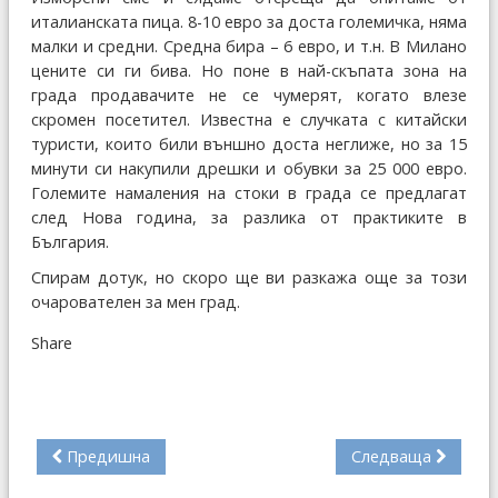
италианската пица. 8-10 евро за доста големичка, няма
малки и средни. Средна бира – 6 евро, и т.н. В Милано
цените си ги бива. Но поне в най-скъпата зона на
града продавачите не се чумерят, когато влезе
скромен посетител. Известна е случката с китайски
туристи, които били външно доста неглиже, но за 15
минути си накупили дрешки и обувки за 25 000 евро.
Големите намаления на стоки в града се предлагат
след Нова година, за разлика от практиките в
България.
Спирам дотук, но скоро ще ви разкажа още за този
очарователен за мен град.
Share
Предишна
Следваща