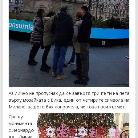
Аз лично не пропуснах да се завъртя три пъти на пета
върху мозайката с Бика, един от четирите символа на
Милано, защото бях попрочела, че това носи късмет.
Срещу
монумента
с Леонардо
да Винчи,