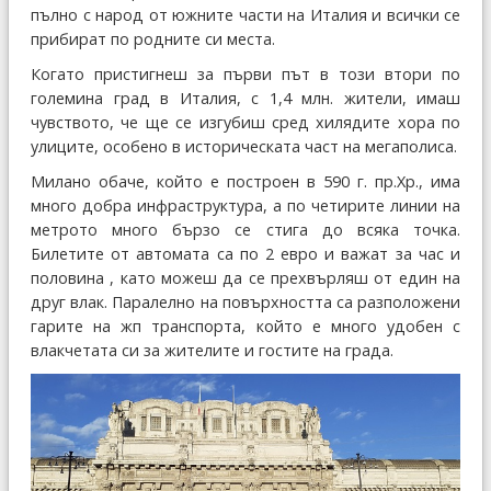
пълно с народ от южните части на Италия и всички се
прибират по родните си места.
Когато пристигнеш за първи път в този втори по
големина град в Италия, с 1,4 млн. жители, имаш
чувството, че ще се изгубиш сред хилядите хора по
улиците, особено в историческата част на мегаполиса.
Милано обаче, който е построен в 590 г. пр.Хр., има
много добра инфраструктура, а по четирите линии на
метрото много бързо се стига до всяка точка.
Билетите от автомата са по 2 евро и важат за час и
половина , като можеш да се прехвърляш от един на
друг влак. Паралелно на повърхността са разположени
гарите на жп транспорта, който е много удобен с
влакчетата си за жителите и гостите на града.