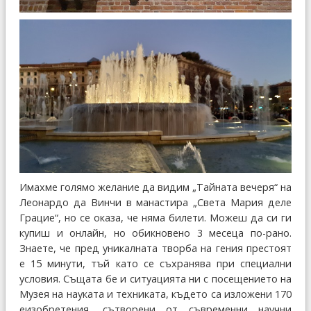
Имахме голямо желание да видим „Тайната вечеря“ на
Леонардо да Винчи в манастира „Света Мария деле
Грацие“, но се оказа, че няма билети. Можеш да си ги
купиш и онлайн, но обикновено 3 месеца по-рано.
Знаете, че пред уникалната творба на гения престоят
е 15 минути, тъй като се съхранява при специални
условия. Същата бе и ситуацията ни с посещението на
Музея на науката и техниката, където са изложени 170
еизобретения, сътворени от съвременни научни