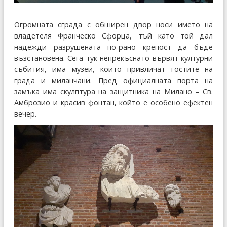
Огромната сграда с обширен двор носи името на
владетеля Франческо Сфорца, тъй като той дал
надежди разрушената по-рано крепост да бъде
възстановена. Сега тук непрекъснато вървят културни
събития, има музеи, които привличат гостите на
града и миланчани. Пред официалната порта на
замъка има скулптура на защитника на Милано – Св.
Амброзио и красив фонтан, който е особено ефектен
вечер.