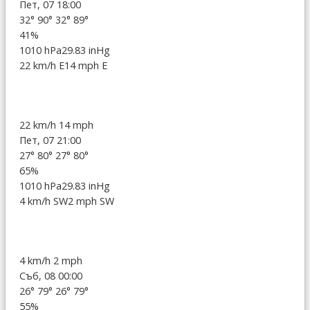
Пет, 07 18:00
32°
90°
32°
89°
41%
1010 hPa
29.83 inHg
22 km/h E
14 mph E
22 km/h
14 mph
Пет, 07 21:00
27°
80°
27°
80°
65%
1010 hPa
29.83 inHg
4 km/h SW
2 mph SW
4 km/h
2 mph
Съб, 08 00:00
26°
79°
26°
79°
55%