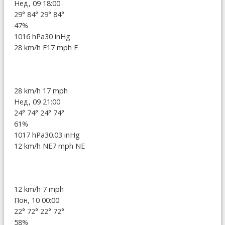
Нед, 09 18:00
29°
84°
29°
84°
47%
1016 hPa
30 inHg
28 km/h E
17 mph E
28 km/h
17 mph
Нед, 09 21:00
24°
74°
24°
74°
61%
1017 hPa
30.03 inHg
12 km/h NE
7 mph NE
12 km/h
7 mph
Пон, 10 00:00
22°
72°
22°
72°
58%