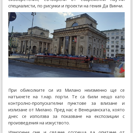
специалисти, по рисунки и проекти на гения Да Винчи.
При обиколките си из Милано неизменно ще се
натъкнете на т.нар. порти. Те са били нещо като
контролно-пропускателни пунктове за влизане и
излизане от Милано. Пред нас е Венецианската, която
днес се използва за показване на експозиции с
произведения на изкуството.
Изморени сме и сядаме отсреща да опитаме от