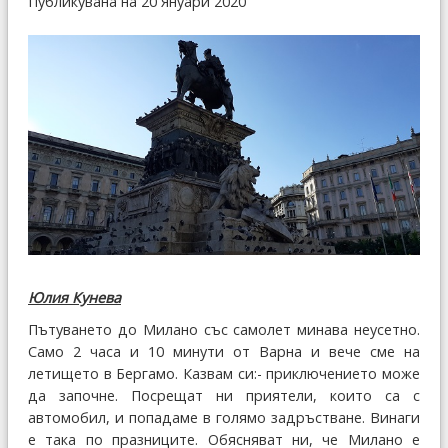
Публикувана на 20 Януари 2020
Юлия Кунева
Пътуването до Милано със самолет минава неусетно.
Само 2 часа и 10 минути от Варна и вече сме на
летището в Бергамо. Казвам си:- приключението може
да започне. Посрещат ни приятели, които са с
автомобил, и попадаме в голямо задръстване. Винаги
е така по празниците. Обясняват ни, че Милано е