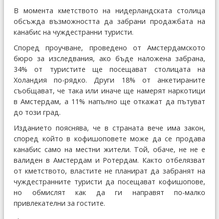
В момента кметството на нидерландската столица
обсъжда възможността да забрани продажбата на
канабис на чуждестранни туристи.
Според проучване, проведено от Амстердамското
бюро за изследвания, ако бъде наложена забрана,
34% от туристите ще посещават столицата на
Холандия по-рядко. Други 18% от анкетираните
съобщават, че така или иначе ще намерят наркотици
в Амстердам, а 11% напълно ще откажат да пътуват
до този град.
Изданието пояснява, че в страната вече има закон,
според който в кофишоповете може да се продава
канабис само на местни жители. Той, обаче, не не е
валиден в Амстердам и Ротердам. Както отбелязват
от кметството, властите не планират да забранят на
чуждестранните туристи да посещават кофишопове,
но обмислят как да ги направят по-малко
привлекателни за гостите.