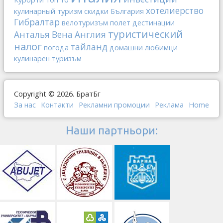
хотелиерство
кулинарный туризм
скидки
България
Гибралтар
велотуризъм
полет
дестинации
туристический
Анталья
Вена
Англия
налог
тайланд
погода
домашни любимци
кулинарен туризъм
Copyright © 2026. БратБг
За нас
Контакти
Рекламни промоции
Реклама
Home
Наши партньори: