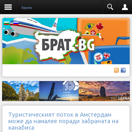
Европа
Туристическият поток в Амстердам
може да намалее поради забраната на
канабиса