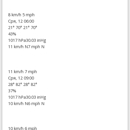
8 km/h
5 mph
Сря, 12 06:00
21°
70°
21°
70°
43%
1017 hPa
30.03 inHg
11 km/h N
7 mph N
11 km/h
7 mph
Сря, 12 09:00
28°
82°
28°
82°
37%
1017 hPa
30.03 inHg
10 km/h N
6 mph N
10 km/h
6 mph