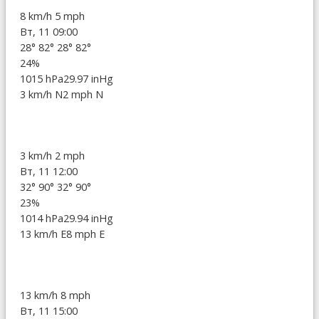
8 km/h
5 mph
Вт, 11 09:00
28°
82°
28°
82°
24%
1015 hPa
29.97 inHg
3 km/h N
2 mph N
3 km/h
2 mph
Вт, 11 12:00
32°
90°
32°
90°
23%
1014 hPa
29.94 inHg
13 km/h E
8 mph E
13 km/h
8 mph
Вт, 11 15:00