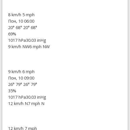
8 km/h
5 mph
Пон, 10 06:00
20°
68°
20°
68°
69%
1017 hPa
30.03 inHg
9 km/h NW
6 mph NW
9 km/h
6 mph
Пон, 10 09:00
26°
79°
26°
79°
35%
1017 hPa
30.03 inHg
12 km/h N
7 mph N
12 km/h
7 mph