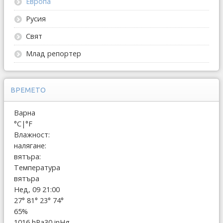
Европа
Русия
Свят
Млад репортер
ВРЕМЕТО
Варна
°C
|
°F
Влажност:
налягане:
вятъра:
Температура
вятъра
Нед, 09 21:00
27°
81°
23°
74°
65%
1016 hPa
30 inHg