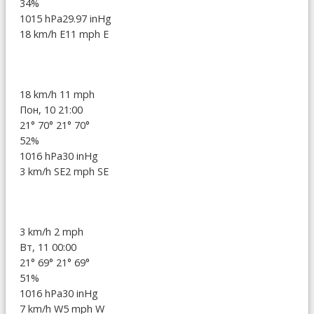
34%
1015 hPa
29.97 inHg
18 km/h E
11 mph E
18 km/h
11 mph
Пон, 10 21:00
21°
70°
21°
70°
52%
1016 hPa
30 inHg
3 km/h SE
2 mph SE
3 km/h
2 mph
Вт, 11 00:00
21°
69°
21°
69°
51%
1016 hPa
30 inHg
7 km/h W
5 mph W