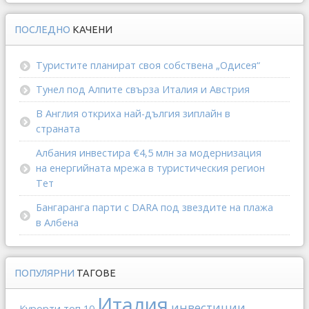
ПОСЛЕДНО
КАЧЕНИ
Туристите планират своя собствена „Одисея“
Тунел под Алпите свърза Италия и Австрия
В Англия откриха най-дългия зиплайн в
страната
Албания инвестира €4,5 млн за модернизация
на енергийната мрежа в туристическия регион
Тет
Бангаранга парти с DARA под звездите на плажа
в Албена
ПОПУЛЯРНИ
ТАГОВЕ
Италия
инвестиции
Курорти
топ 10