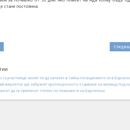
е стане постоянна.
Следва
тии
о съучастници: молят ги да запазят в тайна посещението си в Барсел
най-вероятно ще забранят краткосрочното отдаване на жилища под н
могат да се припичат топлес по плажовете на Барселона