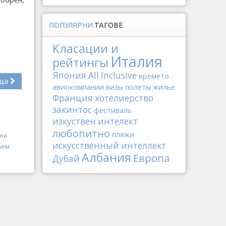
ПОПУЛЯРНИ
ТАГОВЕ
Класации и
Италия
рейтингы
Япония
All Inclusive
времето
ща
авиокомпании
визы
полеты
жилье
Франция
хотелиерство
закинтос
фестиваль
изкуствен интелект
любопитно
пляжи
она
искусственный интеллект
аем
Албания
Европа
Дубай