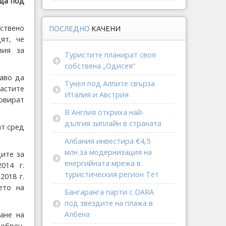
ща под
ствено
ПОСЛЕДНО
КАЧЕНИ
ят, че
вия за
Туристите планират своя
собствена „Одисея“
раво да
Тунел под Алпите свърза
ластите
Италия и Австрия
ервират
В Англия откриха най-
дългия зиплайн в страната
ат сред
Албания инвестира €4,5
млн за модернизация на
ците за
енергийната мрежа в
014 г.
туристическия регион Тет
2018 г.
ето на
Бангаранга парти с DARA
под звездите на плажа в
Албена
ане на
добрен,