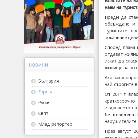
Властите на Б
наем на турист
Преди да стан
обсъждане и 
туристите но
покачване цени
Според плана 
отдават жилищ
искат да спас
НОВИНИ
жилище за по н
Ако законопро
България
най-строгите в
Европа
От 2011 г. вла
краткосрочно
Русия
издаването на
Свят
бе въведена I
нарушителите 
Млад репортер
През август 2
жилища под на