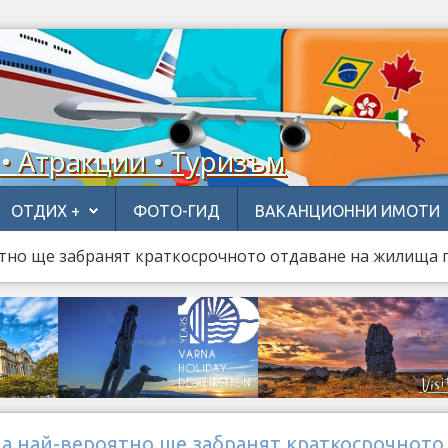
 • Атракции • Туризъм
ОТДИХ +
ФОТО-ГИД
ВАКАНЦИОННИ ИМОТИ
ятно ще забранят краткосрочното отдаване на жилища 
на най-вероятно ще забранят краткосрочното