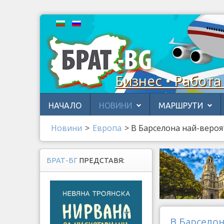
Бизнес • Работа
НАЧАЛО
НОВИНИ
МАРШРУТИ
Новини
>
Европа
>
В Барселона най-веро
БРАТ-БГ
ПРЕДСТАВЯ:
В Барсело