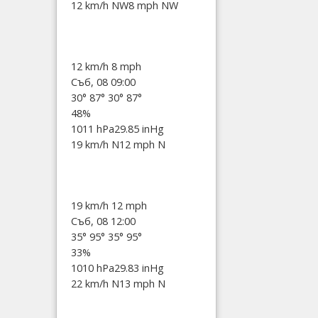
12 km/h NW
8 mph NW
12 km/h
8 mph
Съб, 08 09:00
30°
87°
30°
87°
48%
1011 hPa
29.85 inHg
19 km/h N
12 mph N
19 km/h
12 mph
Съб, 08 12:00
35°
95°
35°
95°
33%
1010 hPa
29.83 inHg
22 km/h N
13 mph N