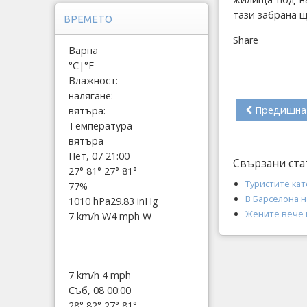
тази забрана щ
ВРЕМЕТО
Share
Варна
°C
|
°F
Влажност:
налягане:
Предишна
вятъра:
Температура
вятъра
Пет, 07 21:00
Свързани ста
27°
81°
27°
81°
Туристите кат
77%
В Барселона 
1010 hPa
29.83 inHg
Жените вече 
7 km/h W
4 mph W
7 km/h
4 mph
Съб, 08 00:00
28°
82°
27°
81°