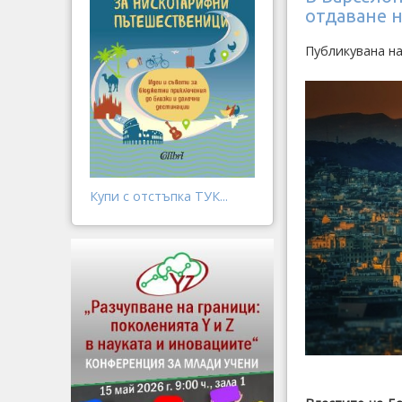
отдаване 
Публикувана на
Купи с отстъпка ТУК...