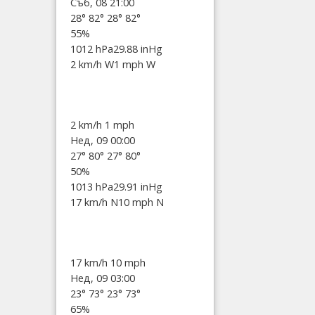
Съб, 08 21:00
28°
82°
28°
82°
55%
1012 hPa
29.88 inHg
2 km/h W
1 mph W
2 km/h
1 mph
Нед, 09 00:00
27°
80°
27°
80°
50%
1013 hPa
29.91 inHg
17 km/h N
10 mph N
17 km/h
10 mph
Нед, 09 03:00
23°
73°
23°
73°
65%