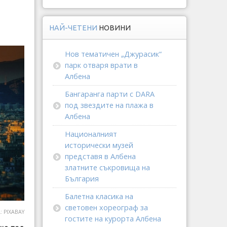
НАЙ-ЧЕТЕНИ
НОВИНИ
Нов тематичен „Джурасик“
парк отваря врати в
Албена
Бангаранга парти с DARA
под звездите на плажа в
Албена
Националният
исторически музей
представя в Албена
златните съкровища на
България
Балетна класика на
световен хореограф за
 PIXABAY
гостите на курорта Албена