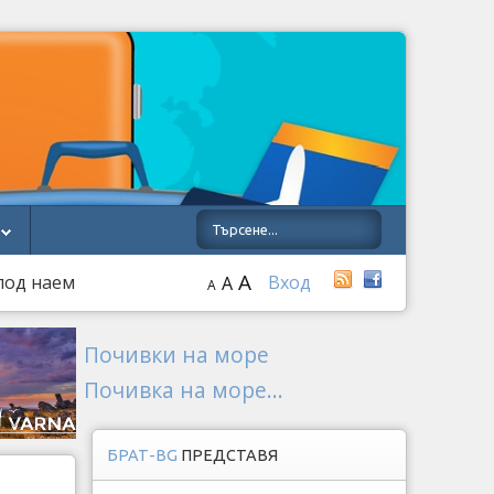
A
под наем
Вход
A
A
Почивки на море
Почивка на море...
БРАТ-BG
ПРЕДСТАВЯ