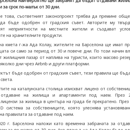
арселона най-вероятно ще забранят да бъдат отдавани жили
и за срок по-малък от 30 дни.
е това, съответният законопроект трябва да премине обще
да бъде одобрен от градския съвет. Авторите му твърд
сят неприятности на местните жители и създават усло
те на хранителните продукти.
на кмета г-жа Ада Колау, жителите на Барселона ще имат п
ата си само за период от 30 и повече дни. По този начин в
ят жилищния пазар от наплива на туристи, които масово рез
яколко дни чрез Airbnb и други платформи.
ектът бъде одобрен от градския съвет, тези правила ще бъд
 света.
стите на каталунската столица изискват лиценз от собствени
 отдаване на жилища и апартаменти под наем. През 2
 лицензи за жилища в центъра на града бе прекратено. През 
D система за собствениците, която улеснява установяван
на правилата за отдаване под наем.
020 г. Барселона наложи като временна забраната за отдав
ем за по-малко от 30 дни. Ако планът на Ада Колау бъде о