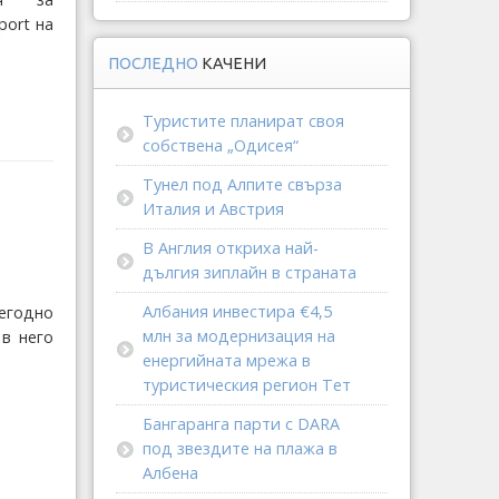
port на
ПОСЛЕДНО
КАЧЕНИ
Туристите планират своя
собствена „Одисея“
Тунел под Алпите свърза
Италия и Австрия
В Англия откриха най-
дългия зиплайн в страната
Албания инвестира €4,5
егодно
млн за модернизация на
в него
енергийната мрежа в
туристическия регион Тет
Бангаранга парти с DARA
под звездите на плажа в
Албена