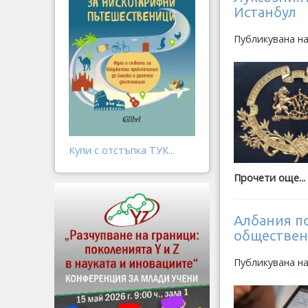
Истанбул
Публикувана н
Купи с отстъпка ТУК...
Прочети още...
Албания п
обществен
Публикувана н