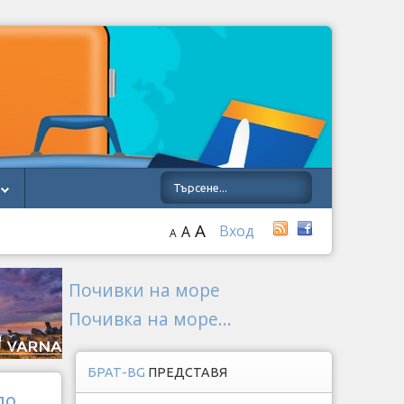
A
Вход
A
A
Почивки на море
Почивка на море...
БРАТ-BG
ПРЕДСТАВЯ
до