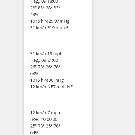
Нед, 09 18:00
28°
83°
28°
83°
48%
1015 hPa
29.97 inHg
31 km/h E
19 mph E
31 km/h
19 mph
Нед, 09 21:00
26°
78°
26°
78°
68%
1016 hPa
30 inHg
12 km/h NE
7 mph NE
12 km/h
7 mph
Пон, 10 00:00
25°
78°
25°
78°
64%