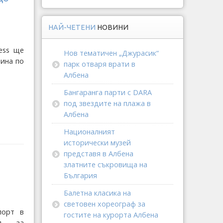
НАЙ-ЧЕТЕНИ
НОВИНИ
ress ще
Нов тематичен „Джурасик“
дина по
парк отваря врати в
Албена
Бангаранга парти с DARA
под звездите на плажа в
Албена
Националният
исторически музей
представя в Албена
златните съкровища на
България
Балетна класика на
световен хореограф за
порт в
гостите на курорта Албена
ия за