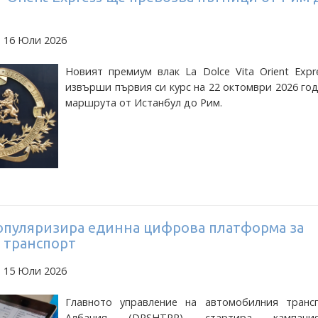
а 16 Юли 2026
Новият премиум влак La Dolce Vita Orient Exp
извърши първия си курс на 22 октомври 2026 го
маршрута от Истанбул до Рим.
опуляризира единна цифрова платформа за
 транспорт
а 15 Юли 2026
Главното управление на автомобилния транс
Албания (DPSHTRR) стартира кампан