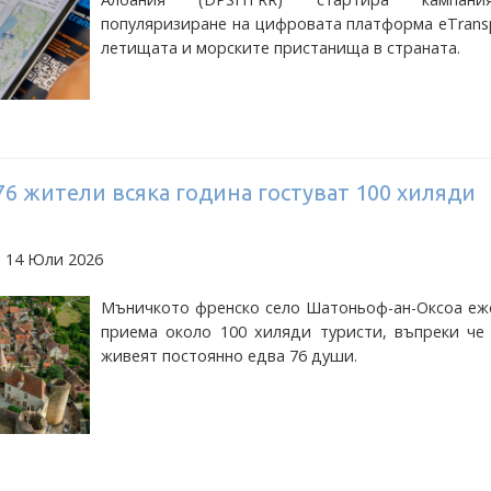
популяризиране на цифровата платформа eTrans
летищата и морските пристанища в страната.
 76 жители всяка година гостуват 100 хиляди
а 14 Юли 2026
Мъничкото френско село Шатоньоф-ан-Оксоа еж
приема около 100 хиляди туристи, въпреки че 
живеят постоянно едва 76 души.