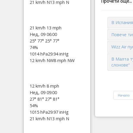
Прочети още...
21 km/h N
13 mph N
В Испания
21 km/h
13 mph
Нед, 09 06:00
Повече ти
25°
77°
25°
77°
Wizz Air 
74%
1014 hPa
29.94 inHg
В Малта т
12 km/h NW
8 mph NW
слонове“
12 km/h
8 mph
Нед, 09 09:00
Начало
27°
81°
27°
81°
54%
1015 hPa
29.97 inHg
21 km/h N
13 mph N