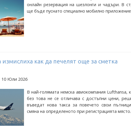
онлайн резервация на шезлонги и чадъри. В ст
ще бъде пуснато специално мобилно приложение
a измислиха как да печелят още за сметка
а 10 Юли 2026
В най-голямата немска авиокомпания Lufthansa, 
без това не се отличава с достъпни цени, реш
въведат нова такса за повечето свои пътниц
смяна на определеното при регистрацията място.