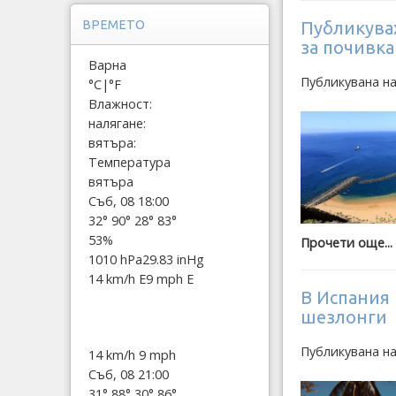
Публикува
ВРЕМЕТО
за почивка
Варна
Публикувана н
°C
|
°F
Влажност:
налягане:
вятъра:
Температура
вятъра
Съб, 08 18:00
32°
90°
28°
83°
53%
Прочети още...
1010 hPa
29.83 inHg
14 km/h E
9 mph E
В Испания 
шезлонги
Публикувана н
14 km/h
9 mph
Съб, 08 21:00
31°
88°
30°
86°