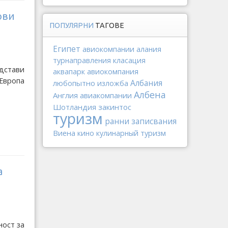
ови
ПОПУЛЯРНИ
ТАГОВЕ
Египет
авиокомпании
алания
турнаправления
класация
дстави
аквапарк
авиокомпания
 Европа
Албания
любопытно
изложба
Албена
Англия
авиакомпании
Шотландия
закинтос
туризм
ранни записвания
Виена
кино
кулинарный туризм
а
ност за