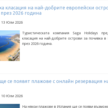
ха класация на най-добрите европейски остр
 през 2026 година
а 13 Юли 2026
Туристическата компания Saga Holidays пре
класация на най-добрите острови за почивка в
през 2026 година.
ще се появят плажове с онлайн резервация н
а 10 Юли 2026
На някои плажове в Испания ще се появи възмож