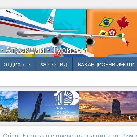
 • Атракции • Туризъм
ОТДИХ +
ФОТО-ГИД
ВАКАНЦИОННИ ИМОТИ
 Orient Express ще превозва пътници от Рим 