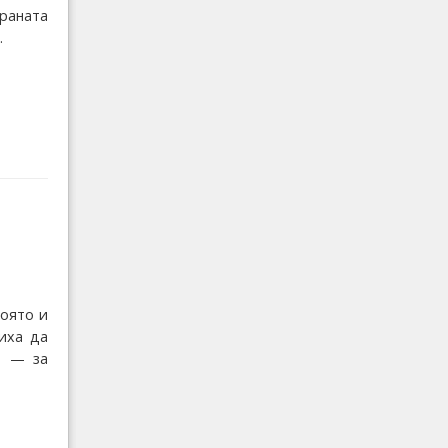
раната
.
която и
иха да
и — за