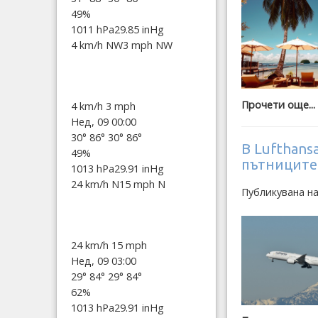
49%
1011 hPa
29.85 inHg
4 km/h NW
3 mph NW
Прочети още...
4 km/h
3 mph
Нед, 09 00:00
30°
86°
30°
86°
В Lufthans
49%
пътниците
1013 hPa
29.91 inHg
24 km/h N
15 mph N
Публикувана н
24 km/h
15 mph
Нед, 09 03:00
29°
84°
29°
84°
62%
1013 hPa
29.91 inHg