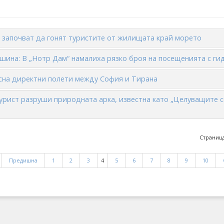
 започват да гонят туристите от жилищата край морето
шина: В „Нотр Дам“ намалиха рязко броя на посещенията с ги
пусна директни полети между София и Тирана
урист разруши природната арка, известна като „Целуващите с
Страница
Предишна
1
2
3
4
5
6
7
8
9
10