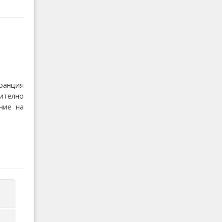
ранция
зително
ние на