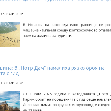
а 09 Юли 2026
В Испания на законодателно равнище се ра
мащабна кампания срещу краткосрочното отдава
наем на жилища за туристи.
ина: В „Нотр Дам“ намалиха рязко броя на
та с гид
а 07 Юли 2026
От 1 юли 2026 година в катедралата „Нотр 
Париж броят на посещенията с гид беше намален
Дневният лимит за групи с екскурзовод е сведен
на 30 души.