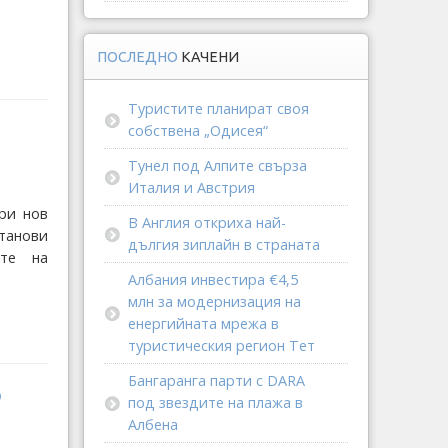
ПОСЛЕДНО
КАЧЕНИ
Туристите планират своя
собствена „Одисея“
Тунел под Алпите свърза
Италия и Австрия
кри нов
В Англия откриха най-
анови
дългия зиплайн в страната
ите на
Албания инвестира €4,5
млн за модернизация на
енергийната мрежа в
туристическия регион Тет
Бангаранга парти с DARA
о
под звездите на плажа в
Албена