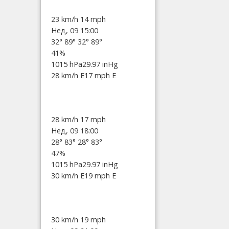
23 km/h
14 mph
Нед, 09 15:00
32°
89°
32°
89°
41%
1015 hPa
29.97 inHg
28 km/h E
17 mph E
28 km/h
17 mph
Нед, 09 18:00
28°
83°
28°
83°
47%
1015 hPa
29.97 inHg
30 km/h E
19 mph E
30 km/h
19 mph