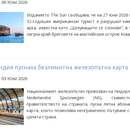
а 06 Юли 2026
Изданието The Sun съобщава, че на 27 юни 2026
32-годишен американски турист е разрушил кам
арка, известна като „Целуващите се слонове“, в
лагуна край бреговете на малтийския остров Ком
ндия пуснаха безлимитна железопътна карта
а 03 Юли 2026
Националният железопътен превозвач на Нидерл
Nederlandse Spoorwegen (NS), съвмес
правителството на страната, пусна лятна абон
карта, която позволява неограничено пътуване с
цялата страна.