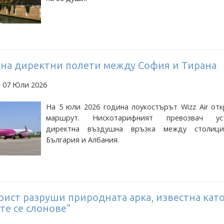
усна директни полети между София и Тирана
а 07 Юли 2026
На 5 юли 2026 година лоукостърът Wizz Air от
маршрут. Нискотарифният превозвач уст
директна въздушна връзка между столиц
България и Албания.
рист разруши природната арка, известна кат
те се слонове“