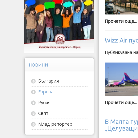
Прочети още...
Wizz Air п
Публикувана н
НОВИНИ
България
Европа
Русия
Прочети още...
Свят
В Малта ту
Млад репортер
„Целуващи