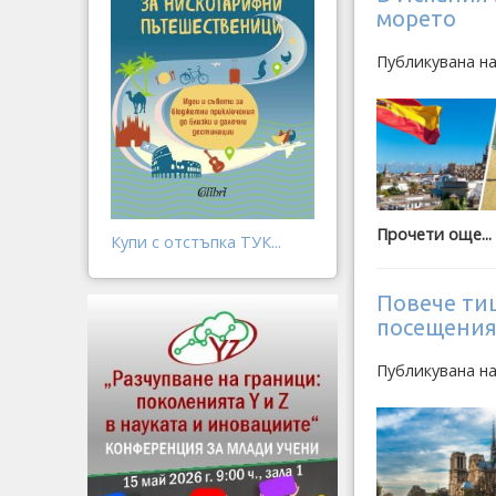
морето
Публикувана н
Прочети още...
Купи с отстъпка ТУК...
Повече тиш
посещения
Публикувана н