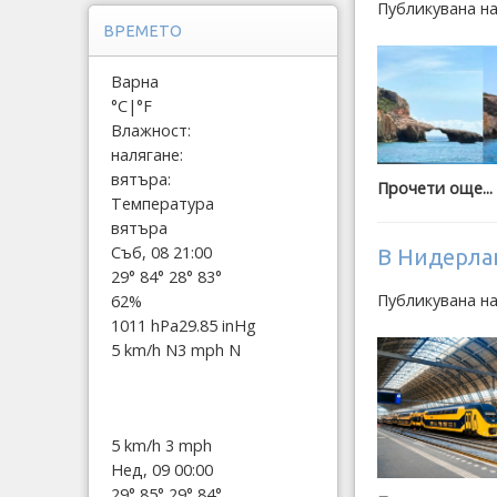
Публикувана н
ВРЕМЕТО
Варна
°C
|
°F
Влажност:
налягане:
вятъра:
Прочети още...
Температура
вятъра
Съб, 08 21:00
В Нидерла
29°
84°
28°
83°
Публикувана н
62%
1011 hPa
29.85 inHg
5 km/h N
3 mph N
5 km/h
3 mph
Нед, 09 00:00
29°
85°
29°
84°