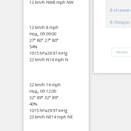
12 km/h NW
8 mph NW
В Италия 
В Лондон 
12 km/h
8 mph
Нед, 09 09:00
27°
80°
27°
80°
54%
Начало
1015 hPa
29.97 inHg
22 km/h N
14 mph N
22 km/h
14 mph
Нед, 09 12:00
32°
89°
32°
89°
40%
1015 hPa
29.97 inHg
23 km/h NE
14 mph NE