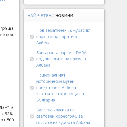
НАЙ-ЧЕТЕНИ
НОВИНИ
згръща
Нов тематичен „Джурасик“
не под
парк отваря врати в
Албена
Бангаранга парти с DARA
под звездите на плажа в
Албена
Националният
исторически музей
представя в Албена
златните съкровища на
България
Дам“ в
Балетна класика на
 с 95%.
световен хореограф за
 от 500
гостите на курорта Албена