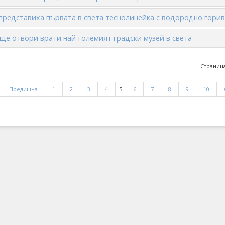
представиха първата в света теснолинейка с водородно гори
ще отвори врати най-големият градски музей в света
Страница
Предишна
1
2
3
4
5
6
7
8
9
10