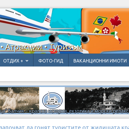
 • Атракции • Туризъм
ОТДИХ +
ФОТО-ГИД
ВАКАНЦИОННИ ИМОТИ
започват да гонят туристите от жилищата кр