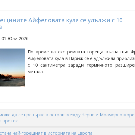
ещините Айфеловата кула се удължи с 10
а
а 01 Юли 2026
По време на екстремната гореща вълна във Ф
Айфеловата кула в Париж се е удължила прибли
с 10 сантиметра заради термичното разшире
метала.
може да се превърне в остров: между Черно и Мраморно море
в проток
стана най-горещият в историята на Европа