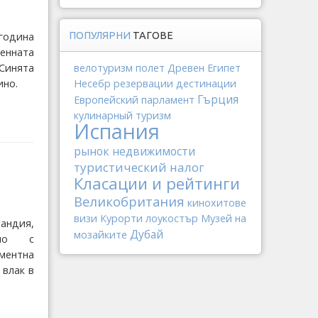
ПОПУЛЯРНИ
ТАГОВЕ
 година
енната
велотуризм
полет
Древен Египет
 Синята
Несебр
резервации
дестинации
ино.
Гърция
Европейский парламент
кулинарный туризм
Испания
рынок недвижимости
туристический налог
Класации и рейтинги
Великобритания
кинохитове
визи
Курорти
лоукостър
Музей на
андия,
Дубай
мозайките
тно с
аментна
 влак в