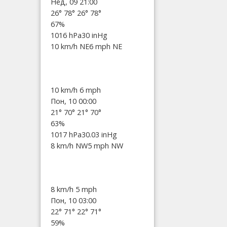
Нед, 09 21:00
26°
78°
26°
78°
67%
1016 hPa
30 inHg
10 km/h NE
6 mph NE
10 km/h
6 mph
Пон, 10 00:00
21°
70°
21°
70°
63%
1017 hPa
30.03 inHg
8 km/h NW
5 mph NW
8 km/h
5 mph
Пон, 10 03:00
22°
71°
22°
71°
59%