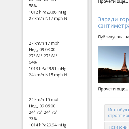
Прочети още...
58%
1012 hPa
29.88 inHg
27 km/h N
17 mph N
Заради гор
сантиметр
Публикувана н
27 km/h
17 mph
Нед, 09 03:00
27°
81°
27°
81°
64%
1013 hPa
29.91 inHg
24 km/h N
15 mph N
Прочети още...
24 km/h
15 mph
Нед, 09 06:00
Истанбул 
24°
75°
24°
75°
строят но
73%
1014 hPa
29.94 inHg
Този юни 