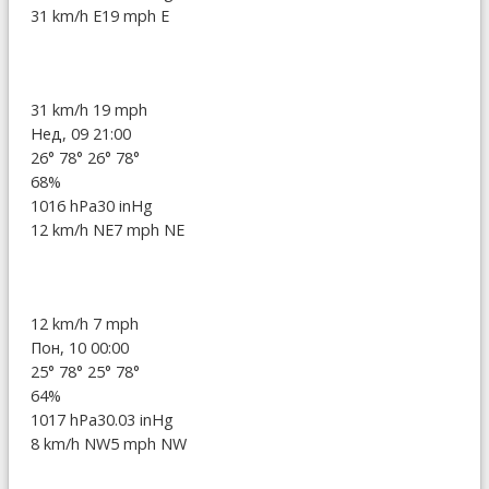
31 km/h E
19 mph E
31 km/h
19 mph
Нед, 09 21:00
26°
78°
26°
78°
68%
1016 hPa
30 inHg
12 km/h NE
7 mph NE
12 km/h
7 mph
Пон, 10 00:00
25°
78°
25°
78°
64%
1017 hPa
30.03 inHg
8 km/h NW
5 mph NW