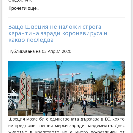
Прочети още...
Защо Швеция не наложи строга
карантина заради коронавируса и
какво последва
Публикувана на 03 Април 2020
Швеция може би е единствената държава в ЕС, която
не предприе спешни мерки заради пандемията. Днес
животът в кралството не е много по-различен от