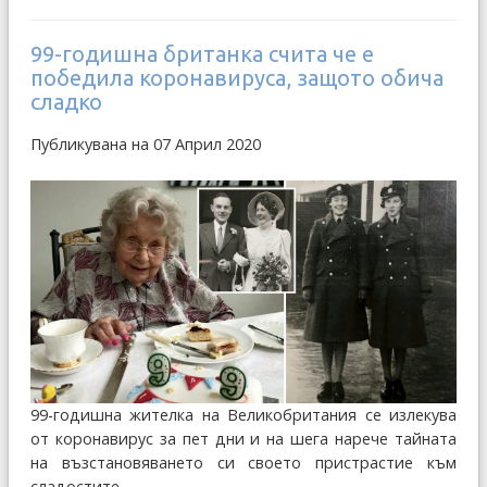
99-годишна британка счита че е
победила коронавируса, защото обича
сладко
Публикувана на 07 Април 2020
99-годишна жителка на Великобритания се излекува
от коронавирус за пет дни и на шега нарече тайната
на възстановяването си своето пристрастие към
сладостите.