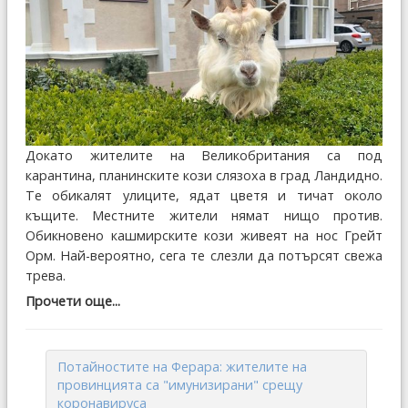
Докато жителите на Великобритания са под
карантина, планинските кози слязоха в град Ландидно.
Те обикалят улиците, ядат цветя и тичат около
къщите. Местните жители нямат нищо против.
Обикновено кашмирските кози живеят на нос Грейт
Орм. Най-вероятно, сега те слезли да потърсят свежа
трева.
Прочети още...
Потайностите на Ферара: жителите на
провинцията са "имунизирани" срещу
коронавируса