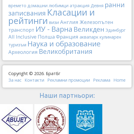
ранни
времето
домашни любимци
атракция
Девня
Класации и
записвания
рейтинги
Англия
Железопътен
визи
ИУ - Варна
Великден
транспорт
Эдинбург
All Inclusive
Полша
Франция
аквапарк
кулинарен
Наука и образование
туризъм
Великобритания
Археология
Copyright © 2026. БратБг
За нас
Контакти
Рекламни промоции
Реклама
Home
Наши партньори: