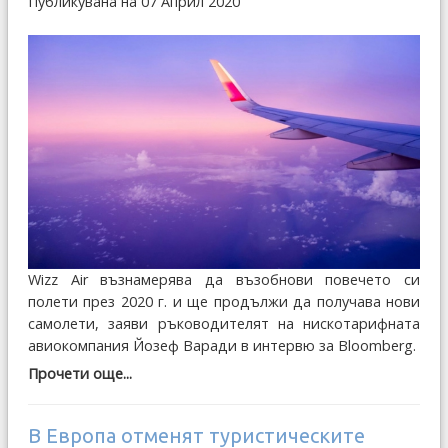
Публикувана на 07 Април 2020
Wizz Air възнамерява да възобнови повечето си
полети през 2020 г. и ще продължи да получава нови
самолети, заяви ръководителят на нискотарифната
авиокомпания Йозеф Варади в интервю за Bloomberg.
Прочети още...
В Европа отменят туристическите