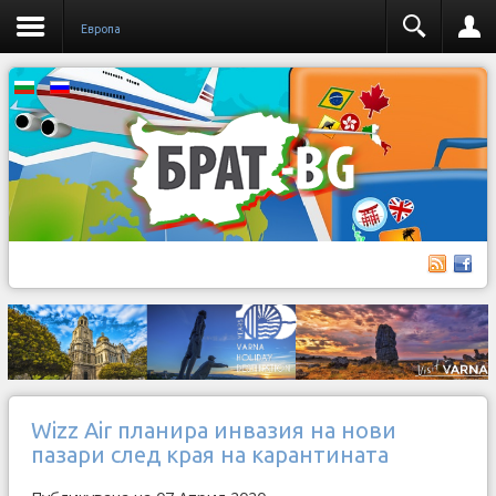
Европа
Wizz Air планира инвазия на нови
пазари след края на карантината