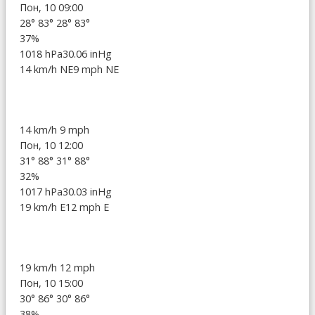
Пон, 10 09:00
28°
83°
28°
83°
37%
1018 hPa
30.06 inHg
14 km/h NE
9 mph NE
14 km/h
9 mph
Пон, 10 12:00
31°
88°
31°
88°
32%
1017 hPa
30.03 inHg
19 km/h E
12 mph E
19 km/h
12 mph
Пон, 10 15:00
30°
86°
30°
86°
38%