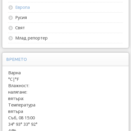
Европа
Русия
Свят
Млад репортер
ВРЕМЕТО
Варна
°C
|
°F
Влажност:
налягане:
вятъра:
Температура
вятъра
Съб, 08 15:00
34°
93°
33°
92°
44%