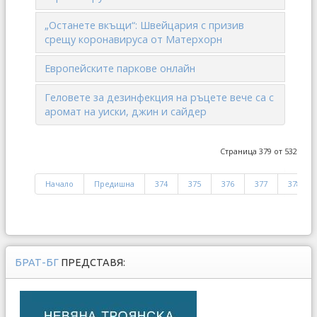
„Останете вкъщи“: Швейцария с призив
срещу коронавируса от Матерхорн
Европейските паркове онлайн
Геловете за дезинфекция на ръцете вече са с
аромат на уиски, джин и сайдер
Страница 379 от 532
Начало
Предишна
374
375
376
377
378
БРАТ-БГ
ПРЕДСТАВЯ: