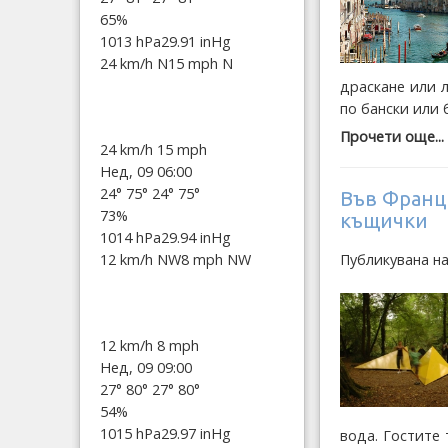
65%
1013 hPa
29.91 inHg
24 km/h N
15 mph N
драскане или л
по бански или 
Прочети още...
24 km/h
15 mph
Нед, 09 06:00
24°
75°
24°
75°
Във Франц
73%
къщички
1014 hPa
29.94 inHg
Публикувана н
12 km/h NW
8 mph NW
12 km/h
8 mph
Нед, 09 09:00
27°
80°
27°
80°
54%
1015 hPa
29.97 inHg
вода. Гостите