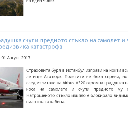
на един човек.
адушка счупи предното стъкло на самолет и 
предизвика катастрофа
 01 Август 2017
Страховита буря в Истанбул изправи на нокти вс
летище Ататюрк. Полетите не бяха спрени, но
след излитане на Airbus A320 огромна градушка 
носа на самолета и счупи предното му с
Натрошеното стъкло изцяло е блокирало видимо
пилотската кабина.