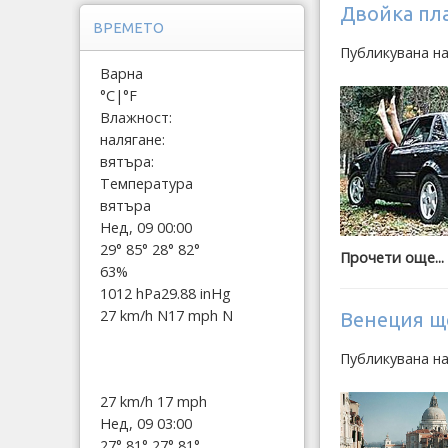
Двойка пла
ВРЕМЕТО
Публикувана н
Варна
°C
|
°F
Влажност:
налягане:
вятъра:
Температура
вятъра
Нед, 09 00:00
29°
85°
28°
82°
Прочети още...
63%
1012 hPa
29.88 inHg
27 km/h N
17 mph N
Венеция щ
Публикувана н
27 km/h
17 mph
Нед, 09 03:00
27°
81°
27°
81°