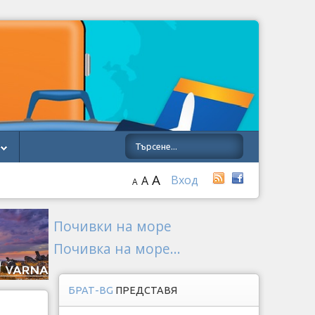
A
Вход
A
A
Почивки на море
Почивка на море...
БРАТ-BG
ПРЕДСТАВЯ