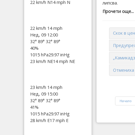
22 km/h N
14 mph N
липсва.
Прочети още...
22 km/h
14 mph
Скок в це
Нед, 09 12:00
32°
89°
32°
89°
Предупреж
40%
1015 hPa
29.97 inHg
„Камикадз
23 km/h NE
14 mph NE
Отмениха 
23 km/h
14 mph
Нед, 09 15:00
32°
89°
32°
89°
Начало
41%
1015 hPa
29.97 inHg
28 km/h E
17 mph E