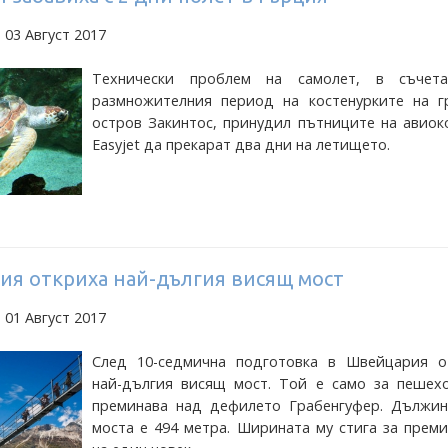
 03 Август 2017
Технически проблем на самолет, в съчет
размножителния период на костенурките на г
остров Закинтос, принудил пътниците на авиок
Easyjet да прекарат два дни на летището.
ия откриха най-дългия висящ мост
 01 Август 2017
След 10-седмична подготовка в Швейцария о
най-дългия висящ мост. Той е само за пешех
преминава над дефилето Грабенгуфер. Дължин
моста е 494 метра. Ширината му стига за прем