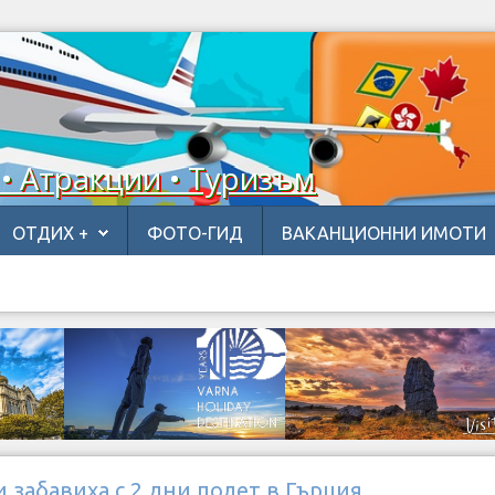
 • Атракции • Туризъм
ОТДИХ +
ФОТО-ГИД
ВАКАНЦИОННИ ИМОТИ
 забавиха с 2 дни полет в Гърция