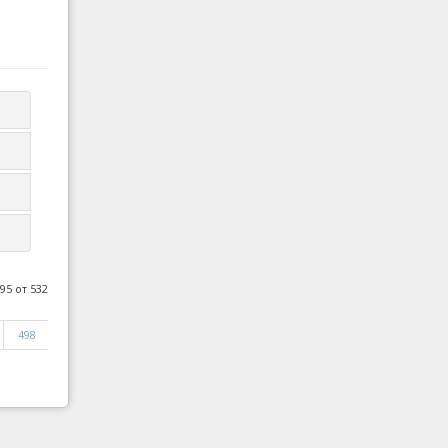
95 от 532
498
499
Следваща
Край