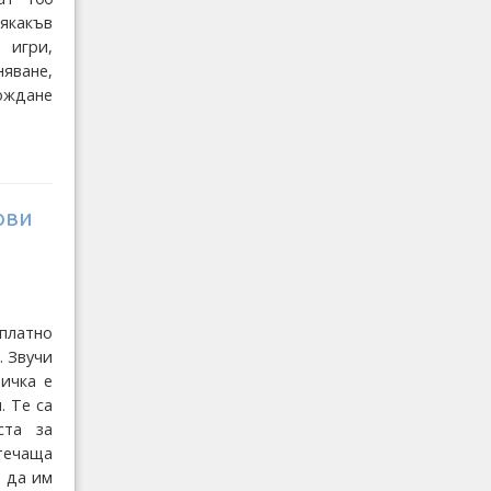
сякакъв
 игри,
няване,
хождане
ови
платно
. Звучи
щичка е
. Те са
ста за
 течаща
а да им