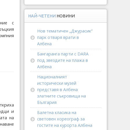
НАЙ-ЧЕТЕНИ
НОВИНИ
ание с
ръцкия
Нов тематичен „Джурасик“
омпния
парк отваря врати в
Албена
Бангаранга парти с DARA
под звездите на плажа в
Албена
Националният
исторически музей
представя в Албена
златните съкровища на
България
ткриха
одци и
Балетна класика на
ата на
световен хореограф за
инаване
гостите на курорта Албена