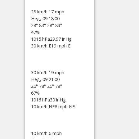
28 km/h
17 mph
Нед, 09 18:00
28°
83°
28°
83°
47%
1015 hPa
29.97 inHg
30 km/h E
19 mph E
30 km/h
19 mph
Нед, 09 21:00
26°
78°
26°
78°
67%
1016 hPa
30 inHg
10 km/h NE
6 mph NE
10 km/h
6 mph