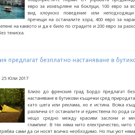
евро за изхвърляне на боклуци, 100 евро за в
вид клоунско поведение или неподходящи
пречещи на останалите хора, 400 евро за нара
епене на каквото и да е било по сградите и 200 евро за раз
без тениска.
ия предлагат безплатно настаняване в бутик
а 25 Юли 2017
Близо до френския град Бордо предлагат без
настаняване в бутикови къщички сред природата
като шега или реклама, но е истина. Всяка къ
различна от останалите и единствена по рода си
нещо средно между красиви заслони и ме
глампинг. В тях няма нито електричество, нито
 трябва сами да си носят всичко необходимо. Но пък уют ням