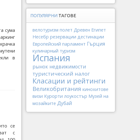
ПОПУЛЯРНИ
ТАГОВЕ
велотуризм
полет
Древен Египет
та сума
Несебр
резервации
дестинации
паркинг
Гърция
Европейский парламент
крачка
кулинарный туризм
мутени
Испания
екли в
рынок недвижимости
туристический налог
Класации и рейтинги
Великобритания
кинохитове
визи
Курорти
лоукостър
Музей на
Дубай
мозайките
ито се
ват с
ат 100