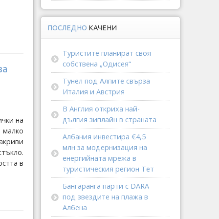
ПОСЛЕДНО
КАЧЕНИ
Туристите планират своя
собствена „Одисея“
за
Тунел под Алпите свърза
Италия и Австрия
В Англия откриха най-
дългия зиплайн в страната
ички на
 малко
Албания инвестира €4,5
накриви
млн за модернизация на
тъкло.
енергийната мрежа в
стта в
туристическия регион Тет
Бангаранга парти с DARA
под звездите на плажа в
Албена