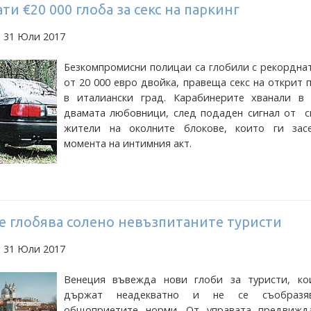
ти €20 000 глоба за секс на паркинг
а 31 Юли 2017
Безкомпромисни полицаи са глобили с рекордна
от 20 000 евро двойка, правеща секс на открит 
в италиански град. Карабинерите хванали в 
двамата любовници, след подаден сигнал от с
жители на околните блокове, които ги зас
момента на интимния акт.
е глобява солено невъзпитаните туристи
а 31 Юли 2017
Венеция въвежда нови глоби за туристи, ко
държат неадекватно и не се съобразя
общоприетите норми. От управата предвижд