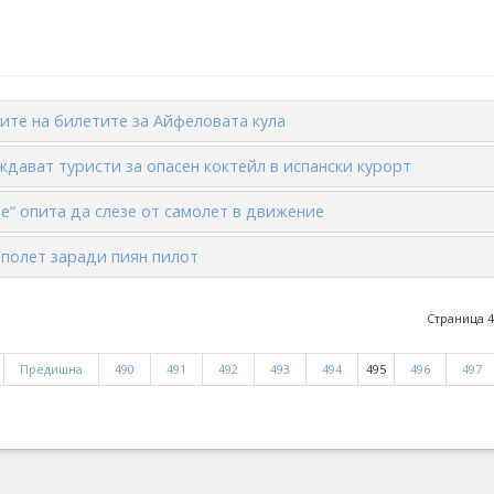
ните на билетите за Айфеловата кула
дават туристи за опасен коктейл в испански курорт
е“ опита да слезе от самолет в движение
полет заради пиян пилот
Страница 4
Предишна
490
491
492
493
494
495
496
497