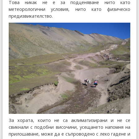
Това никак не е за подценяване нито като
метеорологични условия, нито като физическо
предизвикателство.
За хората, които не са аклиматизирани и не се
свикнали с подобни височини, усещането напомня на
прилошаване, може да е съпроводено с леко гадене и