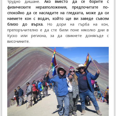
трудно дишане.
Ако вместо да се борите с
физическите неразположения, предпочитате по-
спокойно да се насладите на гледката, може да си
наемете кон с водач, който ще ви заведе съвсем
близо до върха.
Но дори на гърба на кон,
препоръчително е да сте били поне няколко дни в
Куско или региона, за да свикнете донякъде с
височините.