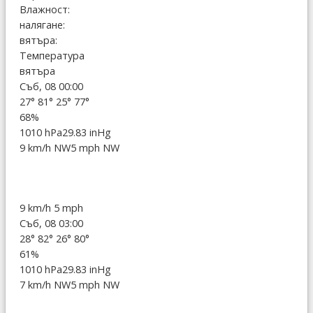
Влажност:
налягане:
вятъра:
Температура
вятъра
Съб, 08 00:00
27°
81°
25°
77°
68%
1010 hPa
29.83 inHg
9 km/h NW
5 mph NW
9 km/h
5 mph
Съб, 08 03:00
28°
82°
26°
80°
61%
1010 hPa
29.83 inHg
7 km/h NW
5 mph NW