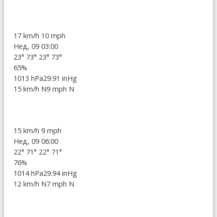
17 km/h
10 mph
Нед, 09 03:00
23°
73°
23°
73°
65%
1013 hPa
29.91 inHg
15 km/h N
9 mph N
15 km/h
9 mph
Нед, 09 06:00
22°
71°
22°
71°
76%
1014 hPa
29.94 inHg
12 km/h N
7 mph N