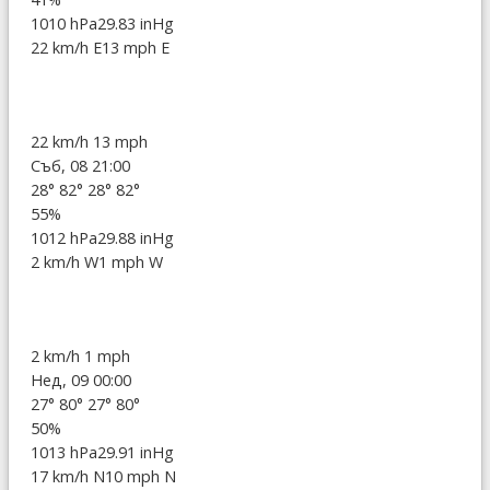
1010 hPa
29.83 inHg
22 km/h E
13 mph E
22 km/h
13 mph
Съб, 08 21:00
28°
82°
28°
82°
55%
1012 hPa
29.88 inHg
2 km/h W
1 mph W
2 km/h
1 mph
Нед, 09 00:00
27°
80°
27°
80°
50%
1013 hPa
29.91 inHg
17 km/h N
10 mph N