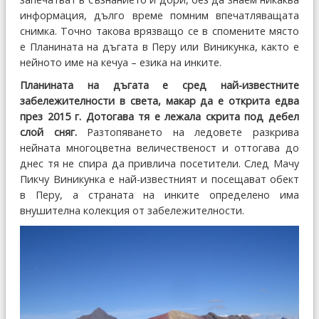
информация, дълго време помним впечатляващата
снимка. Точно такова врязващо се в спомените място
е Планината на дъгата в Перу или Виникунка, както е
нейното име на кечуа – езика на инките.
Планината на дъгата е сред най-известните
забележителности в света, макар да е открита едва
през 2015 г. Дотогава тя е лежала скрита под дебел
слой сняг.
Разтопяването на ледовете разкрива
нейната многоцветна величественост и оттогава до
днес тя не спира да привлича посетители. След Мачу
Пикчу Виникунка е най-известният и посещават обект
в Перу, а страната на инките определено има
внушителна колекция от забележителности.