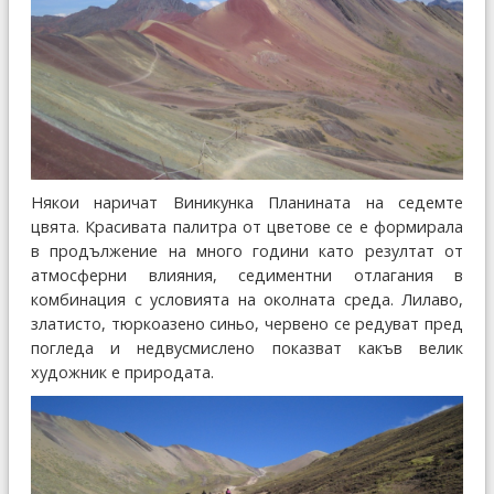
Някои наричат Виникунка Планината на седемте
цвята. Красивата палитра от цветове се е формирала
в продължение на много години като резултат от
атмосферни влияния, седиментни отлагания в
комбинация с условията на околната среда. Лилаво,
златисто, тюркоазено синьо, червено се редуват пред
погледа и недвусмислено показват какъв велик
художник е природата.