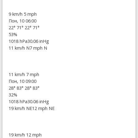
9 km/h
5 mph
Пон, 10 06:00
22°
71°
22°
71°
53%
1018 hPa
30.06 inHg
11 km/h N
7 mph N
11 km/h
7 mph
Пон, 10 09:00
28°
83°
28°
83°
32%
1018 hPa
30.06 inHg
19 km/h NE
12 mph NE
19 km/h
12 mph