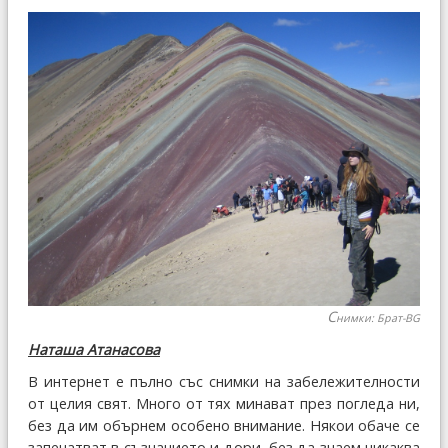
С
нимки: Брат-BG
Наташа Атанасова
В интернет е пълно със снимки на забележителности
от целия свят. Много от тях минават през погледа ни,
без да им обърнем особено внимание. Някои обаче се
запечатват в съзнанието и дори, без да знаем никаква