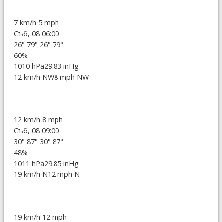
7 km/h
5 mph
Съб, 08 06:00
26°
79°
26°
79°
60%
1010 hPa
29.83 inHg
12 km/h NW
8 mph NW
12 km/h
8 mph
Съб, 08 09:00
30°
87°
30°
87°
48%
1011 hPa
29.85 inHg
19 km/h N
12 mph N
19 km/h
12 mph