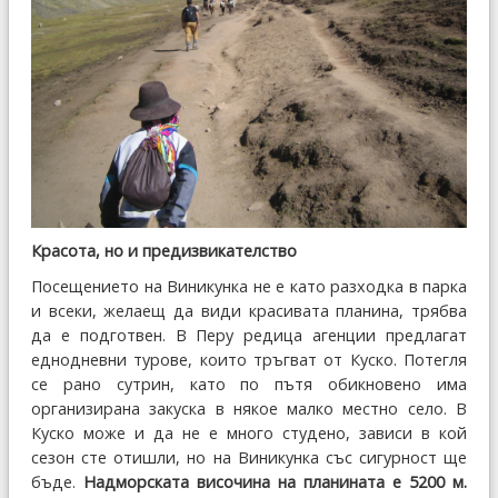
Красота, но и предизвикателство
Посещението на Виникунка не е като разходка в парка
и всеки, желаещ да види красивата планина, трябва
да е подготвен. В Перу редица агенции предлагат
еднодневни турове, които тръгват от Куско. Потегля
се рано сутрин, като по пътя обикновено има
организирана закуска в някое малко местно село. В
Куско може и да не е много студено, зависи в кой
сезон сте отишли, но на Виникунка със сигурност ще
бъде.
Надморската височина на планината е 5200 м.