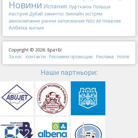
Новини
Испания
Польша
Луфтханза
Австрия
Дубай
закинтос
Зиплайн
экстрем
ранни записвания
авиокомпании
Wizz Air
плажове
Албена
Англия
Copyright © 2026. БратБг
За нас
Контакти
Рекламни промоции
Реклама
Home
Наши партньори: