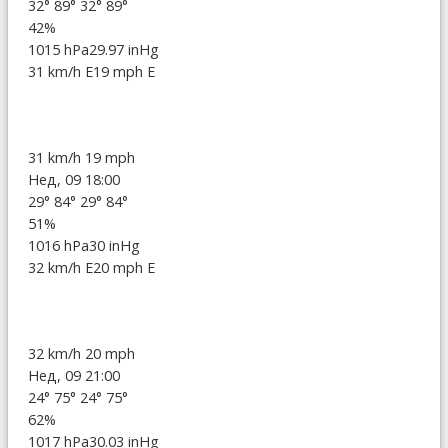
32°
89°
32°
89°
42%
1015 hPa
29.97 inHg
31 km/h E
19 mph E
31 km/h
19 mph
Нед, 09 18:00
29°
84°
29°
84°
51%
1016 hPa
30 inHg
32 km/h E
20 mph E
32 km/h
20 mph
Нед, 09 21:00
24°
75°
24°
75°
62%
1017 hPa
30.03 inHg