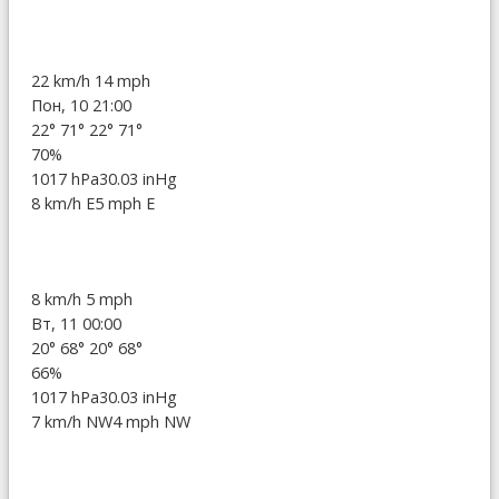
22 km/h
14 mph
Пон, 10 21:00
22°
71°
22°
71°
70%
1017 hPa
30.03 inHg
8 km/h E
5 mph E
8 km/h
5 mph
Вт, 11 00:00
20°
68°
20°
68°
66%
1017 hPa
30.03 inHg
7 km/h NW
4 mph NW