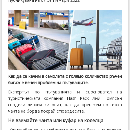
Публикувана на 07 Септември 2022
Как да се качим в самолета с голямо количество ръчен
багаж е вечен проблем на пътуващите.
Експертът по пътуванията и съосновател на
туристическата компания Flash Pack Лий Томпсън
сподели личния си опит, как да пренесем по-тежка
чанта на борда покрай стюардесите.
Не вземайте чанта или куфар на колелца
„Опитвайте се да избягвате ръчния багаж на колела.