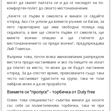
могат да свалят палтата си и да се насладят на по-
комфортен полет до своето местоназначение.
„Качете се първи в самолета и винаги се сядайте
отпред. Ако сте успели да вземете ръчния си багаж, за
него гарантирано ще има свободна полица над
седалката, а вие ще слезете първи от самолета, ще
минете всички опашки и ще стигнете до
местоназначението си преди всички“, предупреждава
Лий Томпсън .
Въпреки това, почти всяка авиокомпания разпределя
местата преди настаняване и ако пътниците не искат
да платят за място, те може да не бъдат настанени
отпред. За да спестят време, превозвачите също така
често настаняват туристите на групи, така че този
лайфхак може и да не проработи.
Вземете си “пропуск” - торбичка от Duty free
Освен това специалистът съветва винаги да носите
със себе си полиетиленова торбичка, така че при
необходимост да слагате всичките си излишни вещи в