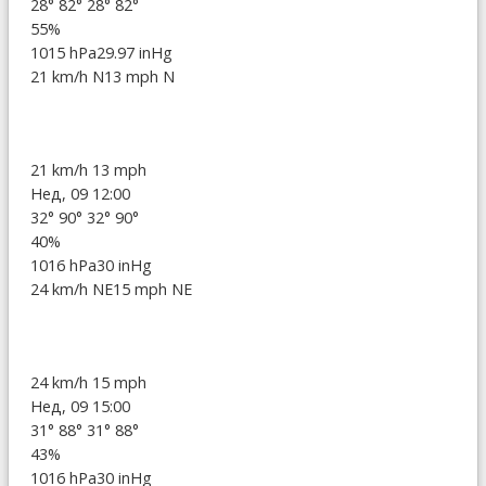
28°
82°
28°
82°
55%
1015 hPa
29.97 inHg
21 km/h N
13 mph N
21 km/h
13 mph
Нед, 09 12:00
32°
90°
32°
90°
40%
1016 hPa
30 inHg
24 km/h NE
15 mph NE
24 km/h
15 mph
Нед, 09 15:00
31°
88°
31°
88°
43%
1016 hPa
30 inHg