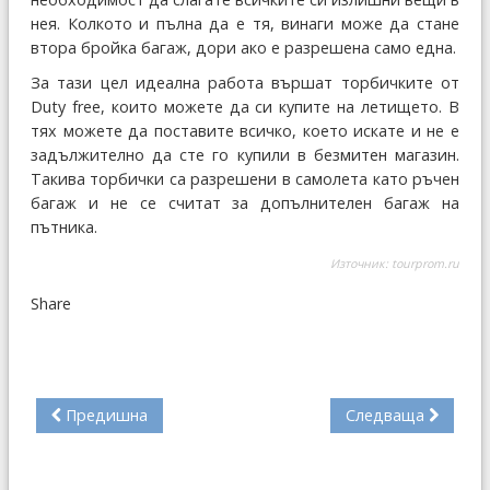
нея. Колкото и пълна да е тя, винаги може да стане
втора бройка багаж, дори ако е разрешена само една.
За тази цел идеална работа вършат торбичките от
Duty free, които можете да си купите на летището. В
тях можете да поставите всичко, което искате и не е
задължително да сте го купили в безмитен магазин.
Такива торбички са разрешени в самолета като ръчен
багаж и не се считат за допълнителен багаж на
пътника.
Източник:
tourprom.ru
Share
Предишна
Следваща