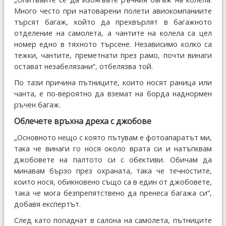
Много често при натоварени полети авиокомпаниите
търсят багаж, който да прехвърлят в багажното
отделение на самолета, а чантите на колела са цел
номер едно в тяхното търсене. Независимо колко са
тежки, чантите, преметнати през рамо, почти винаги
остават незабелязани“, отбелязва той.
По тази причина пътниците, които носят раница или
чанта, е по-вероятно да вземат на борда наднормен
ръчен багаж.
Облечете връхна дреха с джобове
„Основното нещо с която пътувам е фотоапаратът ми,
така че винаги го нося около врата си и натъпквам
джобовете на палтото си с обективи. Обичам да
минавам бързо през охраната, така че течностите,
които нося, обикновено също са в един от джобовете,
така че мога безпрепятствено да пренеса багажа си“,
добавя експертът.
След като попаднат в салона на самолета, пътниците