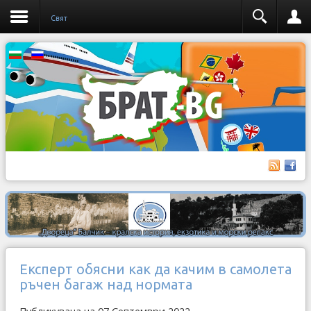
Свят
Експерт обясни как да качим в самолета
ръчен багаж над нормата