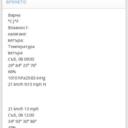
ВРЕМЕТО
Варна
°C
|
°F
Влажност:
налягане:
вятъра:
Температура
вятъра
Съб, 08 09:00
29°
84°
25°
76°
66%
1010 hPa
29.83 inHg
21 km/h N
13 mph N
21 km/h
13 mph
Съб, 08 12:00
34°
93°
30°
86°
45%