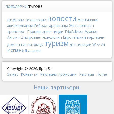
ПОПУЛЯРНИ
ТАГОВЕ
новости
фестивали
Цифрови технологии
авиакомпании
Гибралтар
Железопътен
летища
транспорт
Гърция
инвестиции
TripAdvisor
Аланья
Англия
Цифровые технологии
Европейский парламент
туризм
домашные питомцы
дестинации
Wizz Air
Испания
алания
Copyright © 2026. БратБг
За нас
Контакти
Рекламни промоции
Реклама
Home
Наши партньори: