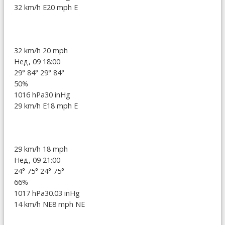
32 km/h E
20 mph E
32 km/h
20 mph
Нед, 09 18:00
29°
84°
29°
84°
50%
1016 hPa
30 inHg
29 km/h E
18 mph E
29 km/h
18 mph
Нед, 09 21:00
24°
75°
24°
75°
66%
1017 hPa
30.03 inHg
14 km/h NE
8 mph NE