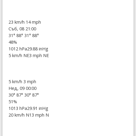
23 km/h
14 mph
Съб, 08 21:00
31°
88°
31°
88°
48%
1012 hPa
29.88 inHg
5 km/h NE
3 mph NE
5 km/h
3 mph
Нед, 09 00:00
30°
87°
30°
87°
51%
1013 hPa
29.91 inHg
20 km/h N
13 mph N