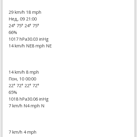
29 km/h
18 mph
Нед, 09 21:00
24°
75°
24°
75°
66%
1017 hPa
30.03 inHg
14 km/h NE
8 mph NE
14 km/h
8 mph
Пон, 10 00:00
22°
72°
22°
72°
65%
1018 hPa
30.06 inHg
7 km/h N
4 mph N
7 km/h
4 mph