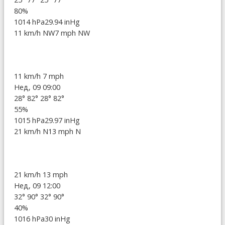
80%
1014 hPa
29.94 inHg
11 km/h NW
7 mph NW
11 km/h
7 mph
Нед, 09 09:00
28°
82°
28°
82°
55%
1015 hPa
29.97 inHg
21 km/h N
13 mph N
21 km/h
13 mph
Нед, 09 12:00
32°
90°
32°
90°
40%
1016 hPa
30 inHg