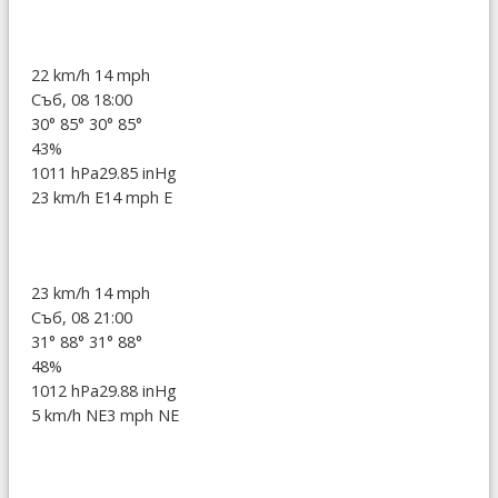
22 km/h
14 mph
Съб, 08 18:00
30°
85°
30°
85°
43%
1011 hPa
29.85 inHg
23 km/h E
14 mph E
23 km/h
14 mph
Съб, 08 21:00
31°
88°
31°
88°
48%
1012 hPa
29.88 inHg
5 km/h NE
3 mph NE