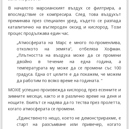
В началото марсианският въздух се филтрира, а
впоследствие се компресира. След това въздухът
преминава през специален уред, където се разпада
каталитично на въглероден оксид и кислород. Този
процес продължава един час.
„Атмосферата на Марс е много по-променлива,
отколкото на земята“, отбеляза Хофман.
„Плътността на въздуха може да се промени
двойно в течение на една година, а
температурата му може да се промени със 100
градуса. Една от целите е да покажем, че можем
да работим по всяко време на годината. "
MOXIE успешно произвежда кислород през есенните и
зимните месеци, както и в различно време на деня и
нощите. Екипът се надява да го тества през пролетта,
когато атмосферата се промени.
„Единственото нещо, което не демонстрирахме, е
старт на разсъмване или привечер, когато