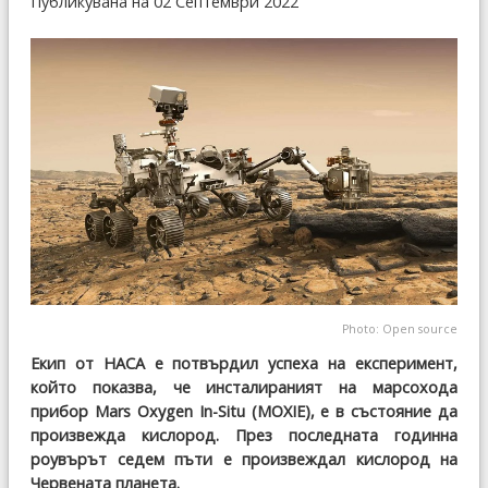
Публикувана на 02 Септември 2022
Photo: Open source
Екип от НАСА е потвърдил успеха на експеримент,
който показва, че инсталираният на марсохода
прибор Mars Oxygen In-Situ (MOXIE), е в състояние да
произвежда кислород. През последната годинна
роувърът седем пъти е произвеждал кислород на
Червената планета.