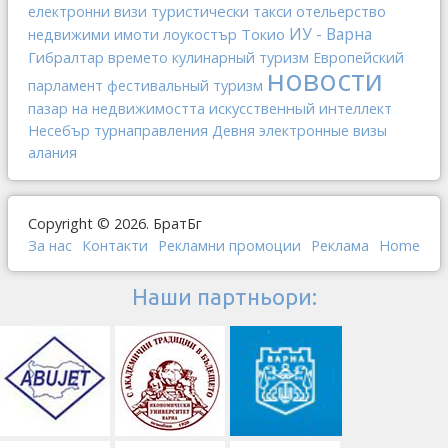
туристически такси
отельерство
електронни визи
ИУ - Варна
Токио
недвижими имоти
лоукостър
Гибралтар
времето
кулинарный туризм
Европейский
новости
парламент
фестивальный туризм
искусственный интеллект
пазар на недвижимостта
Несебър
турнаправления
Девня
электронные визы
алания
Copyright © 2026. БратБг
За нас
Контакти
Рекламни промоции
Реклама
Home
Наши партньори: