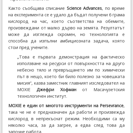
Както съобщава списание
Science Advances
, по време
на експеримента се е удало да бъдат получени 6 грама
кислород на час, което съответства на обемите,
произвеждани от малко дърво на земята. Резултатът
може да изглежда скромен, но технологията е
способна да изпълни амбициозната задача, която
стои пред учените.
„Това е първата демонстрация на фактическо
използване на ресурси от повърхността на друго
небесно тяло и превръщането им по химически
път в нещо, което би било полезно за човешката
мисия“, казва заместник главният изследовател на
MOXIE
Джефри Хофман
от Масачузетския
технологичен институт.
MOXIE е един от многото инструменти на Persevrance
,
така че не е предназначен да работи и произвежда
кислород в непрекъснат режим. Необходими са му
няколко часа, за да загрее, а едва след това да
започне работа.