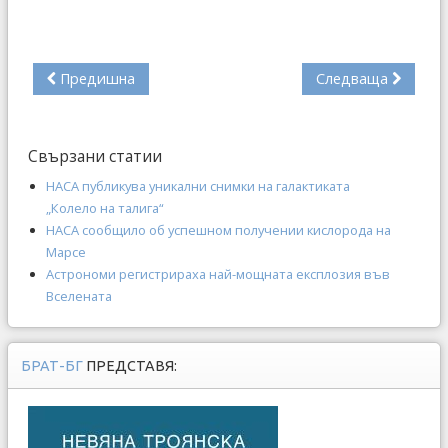
Предишна
Следваща
Свързани статии
НАСА публикува уникални снимки на галактиката
„Колело на талига“
НАСА сообщило об успешном получении кислорода на
Марсе
Астрономи регистрираха най-мощната експлозия във
Вселената
БРАТ-БГ
ПРЕДСТАВЯ: