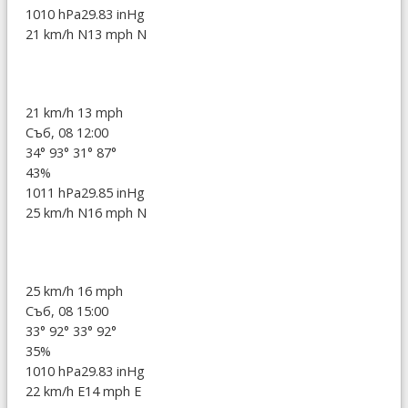
1010 hPa
29.83 inHg
21 km/h N
13 mph N
21 km/h
13 mph
Съб, 08 12:00
34°
93°
31°
87°
43%
1011 hPa
29.85 inHg
25 km/h N
16 mph N
25 km/h
16 mph
Съб, 08 15:00
33°
92°
33°
92°
35%
1010 hPa
29.83 inHg
22 km/h E
14 mph E