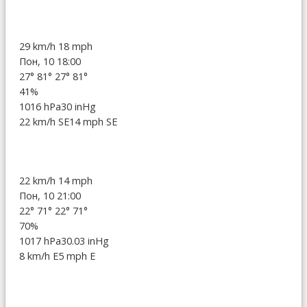
29 km/h
18 mph
Пон, 10 18:00
27°
81°
27°
81°
41%
1016 hPa
30 inHg
22 km/h SE
14 mph SE
22 km/h
14 mph
Пон, 10 21:00
22°
71°
22°
71°
70%
1017 hPa
30.03 inHg
8 km/h E
5 mph E