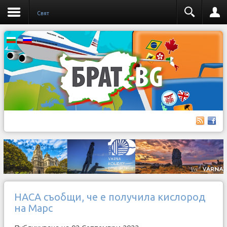
Свят
НАСА съобщи, че е получила кислород
на Марс