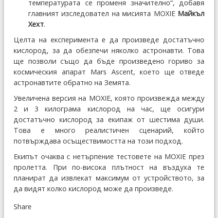
температурата се променя значително“, добавя
главният изследовател на мисията MOXIE
Майкъл
Хехт
.
Целта на експеримента е да произведе достатъчно
кислород, за да обезпечи няколко астронавти. Това
ще позволи също да бъде произведено гориво за
космическия апарат Mars Ascent, което ще отведе
астронавтите обратно на Земята.
Увеличена версия на MOXIE, която произвежда между
2 и 3 килограма кислород на час, ще осигури
достатъчно кислород за екипаж от шестима души.
Това е много реалистичен сценарий, който
потвърждава осъществимостта на този подход.
Екипът очаква с нетърпение тестовете на MOXIE през
пролетта. При по-висока плътност на въздуха те
планират да извлекат максимум от устройството, за
да видят колко кислород може да произведе.
Share