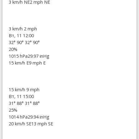
3 km/h NE
2 mph NE
3 km/h
2 mph
Вт, 11 12:00
32°
90°
32°
90°
20%
1015 hPa
29.97 inHg
15 km/h E
9 mph E
15 km/h
9 mph
Вт, 11 15:00
31°
88°
31°
88°
25%
1014 hPa
29.94 inHg
20 km/h SE
13 mph SE