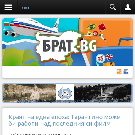
Свят
Краят на една епоха: Тарантино може
би работи над последния си филм