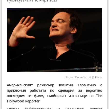
Публикувана на 16 Март 2023
Photo:
Slackerwood
@
Flickr
Американският режисьор Куентин Тарантино е
приключил работата по сценария за вероятно
последния си филм, съобщават източници на The
Hollywood Reporter.
Според събеседниците на изданието, новият