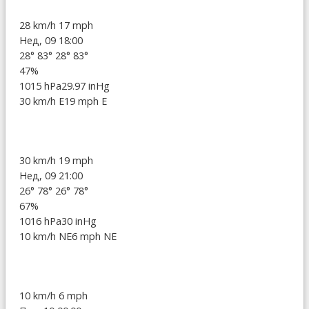
28 km/h
17 mph
Нед, 09 18:00
28°
83°
28°
83°
47%
1015 hPa
29.97 inHg
30 km/h E
19 mph E
30 km/h
19 mph
Нед, 09 21:00
26°
78°
26°
78°
67%
1016 hPa
30 inHg
10 km/h NE
6 mph NE
10 km/h
6 mph