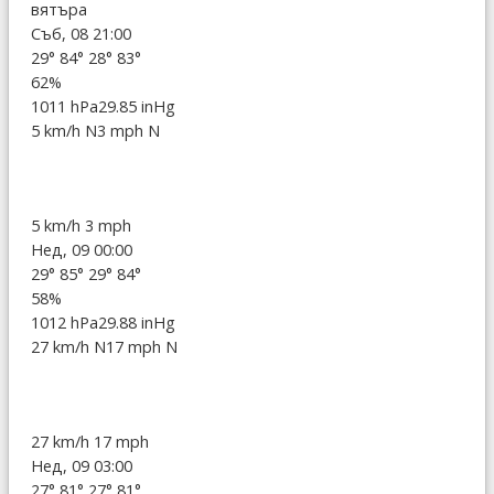
вятъра
Съб, 08 21:00
29°
84°
28°
83°
62%
1011 hPa
29.85 inHg
5 km/h N
3 mph N
5 km/h
3 mph
Нед, 09 00:00
29°
85°
29°
84°
58%
1012 hPa
29.88 inHg
27 km/h N
17 mph N
27 km/h
17 mph
Нед, 09 03:00
27°
81°
27°
81°