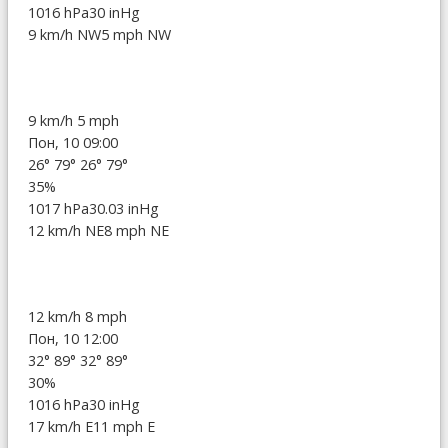
1016 hPa
30 inHg
9 km/h NW
5 mph NW
9 km/h
5 mph
Пон, 10 09:00
26°
79°
26°
79°
35%
1017 hPa
30.03 inHg
12 km/h NE
8 mph NE
12 km/h
8 mph
Пон, 10 12:00
32°
89°
32°
89°
30%
1016 hPa
30 inHg
17 km/h E
11 mph E