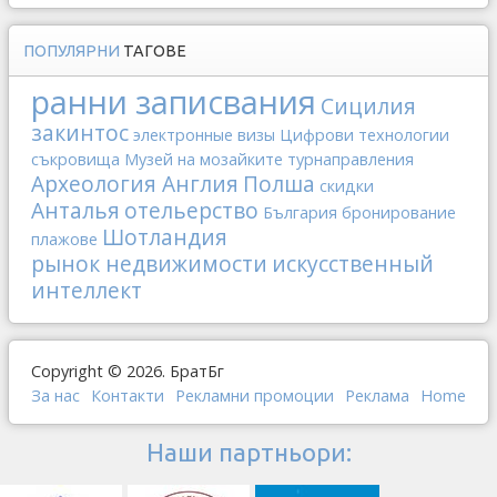
ПОПУЛЯРНИ
ТАГОВЕ
ранни записвания
Сицилия
закинтос
электронные визы
Цифрови технологии
съкровища
Музей на мозайките
турнаправления
Археология
Англия
Полша
скидки
Анталья
отельерство
България
бронирование
Шотландия
плажове
рынок недвижимости
искусственный
интеллект
Copyright © 2026. БратБг
За нас
Контакти
Рекламни промоции
Реклама
Home
Наши партньори: