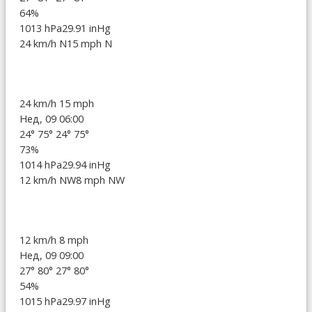
64%
1013 hPa
29.91 inHg
24 km/h N
15 mph N
24 km/h
15 mph
Нед, 09 06:00
24°
75°
24°
75°
73%
1014 hPa
29.94 inHg
12 km/h NW
8 mph NW
12 km/h
8 mph
Нед, 09 09:00
27°
80°
27°
80°
54%
1015 hPa
29.97 inHg