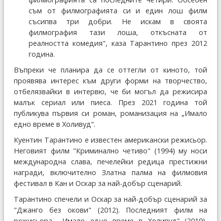
съм от филмографията си и един лош филм
съсипва три добри. Не искам в своята
филмография тази лоша, откъсната от
реалността комедия", каза Тарантино през 2012
година.
Въпреки че планира да се оттегли от киното, той
проявява интерес към други форми на творчество,
отбелязвайки в интервю, че би могъл да режисира
малък сериал или пиеса. През 2021 година той
публикува първия си роман, романизация на „Имало
едно време в Холивуд“.
Куентин Тарантино е известен американски режисьор.
Неговият филм "Криминално четиво" (1994) му носи
международна слава, печелейки редица престижни
награди, включително Златна палма на филмовия
фестивал в Кан и Оскар за най-добър сценарий.
Тарантино спечели и Оскар за най-добър сценарий за
"Джанго без окови" (2012). Последният филм на
режисьора, „Имало едно време в Холивуд“ (2019),