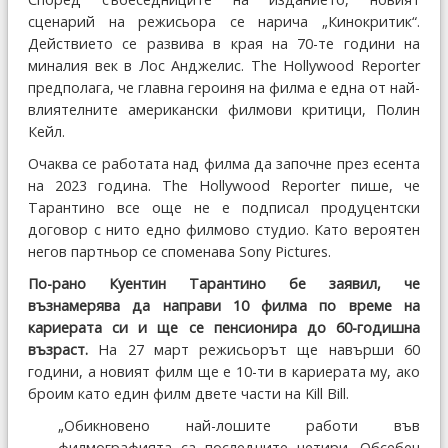
сценарий на режисьора се нарича „Кинокритик“.
Действието се развива в края на 70-те години на
миналия век в Лос Анджелис. The Hollywood Reporter
предполага, че главна героиня на филма е една от най-
влиятелните американски филмови критици, Полин
Кейл.
Очаква се работата над филма да започне през есента
на 2023 година. The Hollywood Reporter пише, че
Тарантино все още не е подписал продуцентски
договор с нито едно филмово студио. Като вероятен
негов партньор се споменава Sony Pictures.
По-рано Куентин Тарантино бе заявил, че
възнамерява да направи 10 филма по време на
кариерата си и ще се пенсионира до 60-годишна
възраст.
На 27 март режисьорът ще навърши 60
години, а новият филм ще е 10-ти в кариерата му, ако
броим като един филм двете части на Kill Bill.
„Обикновено най-лошите работи във
филмографията са последните четири. Обсебен