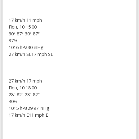
17 km/h
11 mph
Пон, 10 15:00
30°
87°
30°
87°
37%
1016 hPa
30 inHg
27 km/h SE
17 mph SE
27 km/h
17 mph
Пон, 10 18:00
28°
82°
28°
82°
40%
1015 hPa
29.97 inHg
17 km/h E
11 mph E