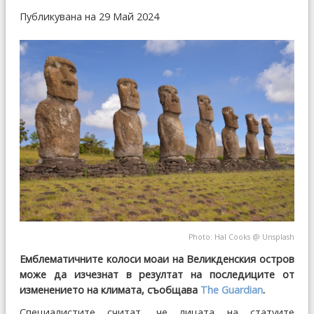
Публикувана на 29 Май 2024
Photo:
Hal Cooks
@
Unsplash
Емблематичните колоси моаи на Великденския остров
може да изчезнат в резултат на последиците от
изменението на климата, съобщава
The Guardian
.
Специалистите считат, че лицата на статуите