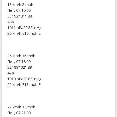
13 km/h
8 mph
Пет, 07 15:00
33°
92°
31°
88°
48%
1011 hPa
29.85 inHg
26 km/h E
16 mph E
26 km/h
16 mph
Пет, 07 18:00
32°
89°
32°
89°
42%
1010 hPa
29.83 inHg
22 km/h E
13 mph E
22 km/h
13 mph
Пет, 07 21:00