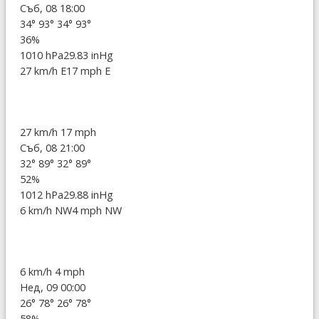
Съб, 08 18:00
34°
93°
34°
93°
36%
1010 hPa
29.83 inHg
27 km/h E
17 mph E
27 km/h
17 mph
Съб, 08 21:00
32°
89°
32°
89°
52%
1012 hPa
29.88 inHg
6 km/h NW
4 mph NW
6 km/h
4 mph
Нед, 09 00:00
26°
78°
26°
78°
58%