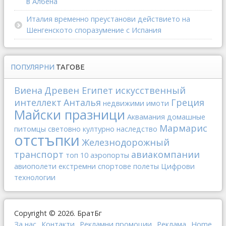
в Албена
Италия временно преустанови действието на
Шенгенското споразумение с Испания
ПОПУЛЯРНИ
ТАГОВЕ
Виена
Древен Египет
искусственный
интеллект
Анталья
Греция
недвижими имоти
Майски празници
Аквамания
домашные
Мармарис
питомцы
световно културно наследство
отстъпки
Железнодорожный
транспорт
авиакомпании
топ 10
аэропорты
авиополети
екстремни спортове
полеты
Цифрови
технологии
Copyright © 2026. БратБг
За нас
Контакти
Рекламни промоции
Реклама
Home