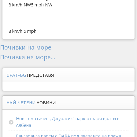
8 km/h NW
5 mph NW
8 km/h
5 mph
Почивки на море
Почивка на море...
БРАТ-BG
ПРЕДСТАВЯ
НАЙ-ЧЕТЕНИ
НОВИНИ
Нов тематичен „Джурасик“ парк отваря врати в
Албена
Бангаранга парти с DARA под звездите на плажа