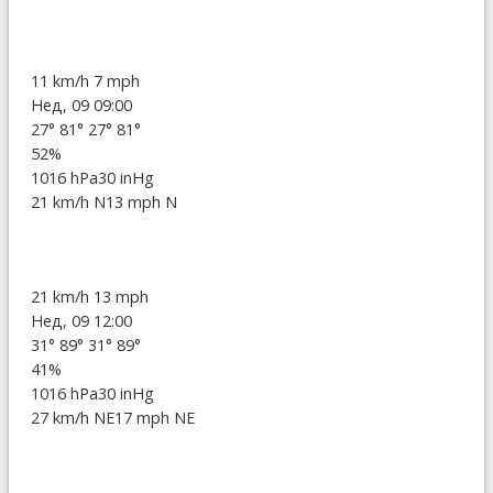
11 km/h
7 mph
Нед, 09 09:00
27°
81°
27°
81°
52%
1016 hPa
30 inHg
21 km/h N
13 mph N
21 km/h
13 mph
Нед, 09 12:00
31°
89°
31°
89°
41%
1016 hPa
30 inHg
27 km/h NE
17 mph NE