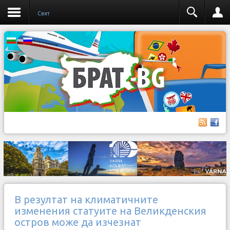
Свят
В резултат на климатичните
изменения статуите на Великденския
остров може да изчезнат