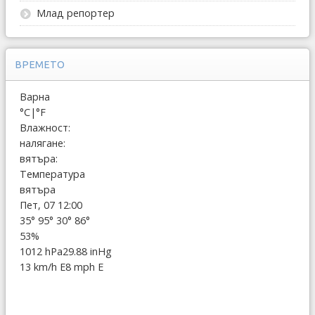
Млад репортер
ВРЕМЕТО
Варна
°C
|
°F
Влажност:
налягане:
вятъра:
Температура
вятъра
Пет, 07 12:00
35°
95°
30°
86°
53%
1012 hPa
29.88 inHg
13 km/h E
8 mph E