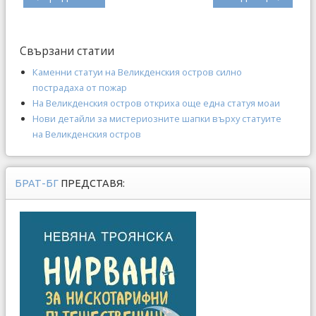
Свързани статии
Каменни статуи на Великденския остров силно
пострадаха от пожар
На Великденския остров откриха още една статуя моаи
Нови детайли за мистериозните шапки върху статуите
на Великденския остров
БРАТ-БГ
ПРЕДСТАВЯ: