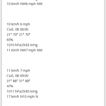
10 km/h NW
6 mph NW
10 km/h
6 mph
Съб, 08 06:00
21°
70°
21°
70°
65%
1010 hPa
29.83 inHg
11 km/h NW
7 mph NW
11 km/h
7 mph
Съб, 08 09:00
31°
88°
31°
88°
47%
1011 hPa
29.85 inHg
17 km/h N
10 mph N