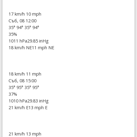
17 km/h
10 mph
Съб, 08 12:00
35°
94°
35°
94°
35%
1011 hPa
29.85 inHg
18 km/h NE
11 mph NE
18 km/h
11 mph
Съб, 08 15:00
35°
95°
35°
95°
37%
1010 hPa
29.83 inHg
21 km/h E
13 mph E
21 km/h
13 mph