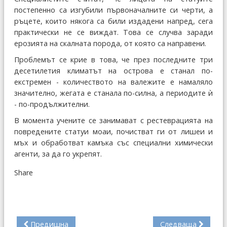
постепенно са изгубили първоначалните си черти, а
ръцете, които някога са били издадени напред, сега
практически не се виждат. Това се случва заради
ерозията на скалната порода, от която са направени.
Проблемът се крие в това, че през последните три
десетилетия климатът на острова е станал по-
екстремен - количеството на валежите е намаляло
значително, жегата е станала по-силна, а периодите ѝ
- по-продължителни.
В момента учените се занимават с рестеврацията на
повредените статуи моаи, почистват ги от лишеи и
мъх и обработват камъка със специални химически
агенти, за да го укрепят.
Share
Предишна
Следваща