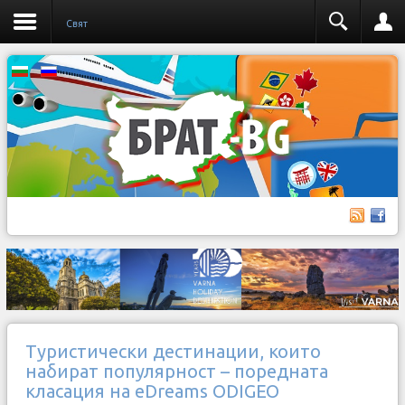
Свят
Туристически дестинации, които
набират популярност – поредната
класация на eDreams ODIGEO