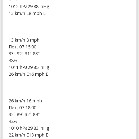
1012 hPa
29.88 inHg
13 km/h E
8 mph E
13 km/h
8 mph
Пет, 07 15:00
33°
92°
31°
88°
48%
1011 hPa
29.85 inHg
26 km/h E
16 mph E
26 km/h
16 mph
Пет, 07 18:00
32°
89°
32°
89°
42%
1010 hPa
29.83 inHg
22 km/h E
13 mph E