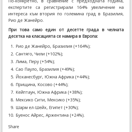
По-конкретно, в сравнение с предходната година,
експертите са регистрирали 164% увеличение на
интереса към втория по големина град в Бразилия,
Рио де Жанейро.
При това само един от десетте града в челната
десетка на класацията се намира в Европа:
Рио де Жанейро, Бразилия (+164%);
Сантяго, Чили (+102%);
Лима, Перу (+54%);
Сао Пауло, Бразилия (+49%);
Йоханесбург, Южна Африка (+44%);
Прищина, Косово (+44%);
Кейптаун, Южна Африка (+38%);
Мексико Сити, Мексико (+35%);
Шарм ел-Шейх, Египет (+30%);
Буенос Айрес, Аржентина (+24%).
Share