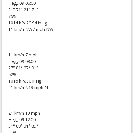
Нед, 09 06:00
21°
71°
21°
71°
75%
1014 hPa
29.94 inHg
11 km/h NW
7 mph NW
11 km/h
7 mph
Нед, 09 09:00
27°
81°
27°
81°
52%
1016 hPa
30 inHg
21 km/h N
13 mph N
21 km/h
13 mph
Нед, 09 12:00
31°
89°
31°
89°
41%