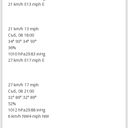
21 km/h E
13 mph E
21 km/h
13 mph
Съб, 08 18:00
34°
93°
34°
93°
36%
1010 hPa
29.83 inHg
27 km/h E
17 mph E
27 km/h
17 mph
Съб, 08 21:00
32°
89°
32°
89°
52%
1012 hPa
29.88 inHg
6 km/h NW
4 mph NW