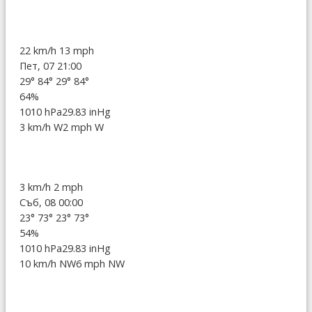
22 km/h
13 mph
Пет, 07 21:00
29°
84°
29°
84°
64%
1010 hPa
29.83 inHg
3 km/h W
2 mph W
3 km/h
2 mph
Съб, 08 00:00
23°
73°
23°
73°
54%
1010 hPa
29.83 inHg
10 km/h NW
6 mph NW