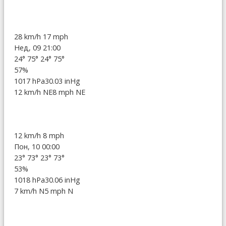
28 km/h
17 mph
Нед, 09 21:00
24°
75°
24°
75°
57%
1017 hPa
30.03 inHg
12 km/h NE
8 mph NE
12 km/h
8 mph
Пон, 10 00:00
23°
73°
23°
73°
53%
1018 hPa
30.06 inHg
7 km/h N
5 mph N