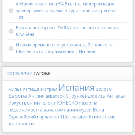
Албания инвестира €4,5 млн за модернизация
на енергийната мрежа в туристическия регион
Тет
Бангаранга парти с DARA под звездите на плажа
в Албена
Италия временно преустанови действието на
Шенгенското споразумение с Испания
ПОПУЛЯРНИ
ТАГОВЕ
Испания
золото
жилье
летища
экстрем
Европа
Англия
Стоунхендж
Анталья
аквапарк
визы
изкуствен интелект
ЮНЕСКО
пазар на
авиакомпании
Вена
недвижимостта
музеи
Шотландия
Египетские
Европейский парламент
древности