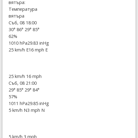
вятъра:
Температура
вятъра
Съб, 08 18:00
30°
86°
29°
85°
62%
1010 hPa
29.83 inHg
25 km/h E
16 mph E
25 km/h
16 mph
Съб, 08 21:00
29°
85°
29°
84°
57%
1011 hPa
29.85 inHg
5 km/h N
3 mph N
5 km/h
3 mph