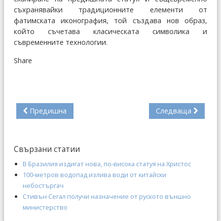
съхранявайки традиционните елементи от
фатимската иконография, той създава нов образ,
който съчетава класическата символика и
съвременните технологии.
Share
Предишна
Следваща
Свързани статии
В Бразилия издигат нова, по-висока статуя на Христос
100-метров водопад излива води от китайски
небостъргач
Стивън Сегал получи назначение от руското външно
министерство