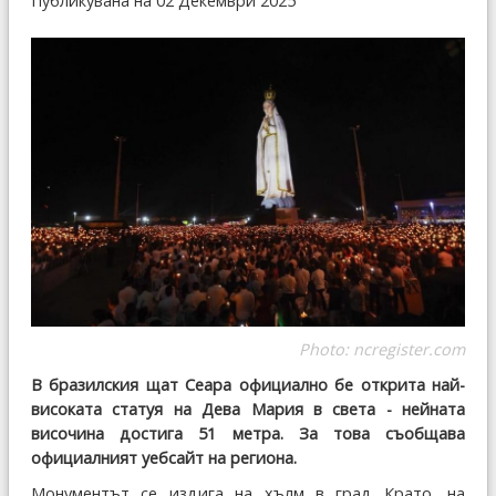
Публикувана на 02 Декември 2025
Photo:
ncregister.com
В бразилския щат Сеара официално бе открита най-
високата статуя на Дева Мария в света - нейната
височина достига 51 метра. За това съобщава
официалният уебсайт на региона.
Монументът се издига на хълм в град Крато, на