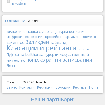
в Албена
ПОПУЛЯРНИ
ТАГОВЕ
жилье
кино
скидки
съкровища
турнаправления
Цифрови технологии
Европейски парламент
времето
Великден
закинтос
тайланд
Класации и рейтинги
полеты
Lufthansa
искусственный
Луфтханза
Курорти
ранни записвания
интеллект
ЮНЕСКО
Девня
Copyright © 2026. БратБг
За нас
Контакти
Рекламни промоции
Реклама
Home
Наши партньори: