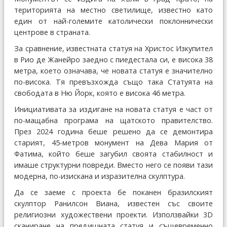
територията на местно светилище, известно като
един от най-големите католически поклоннически
центрове в страната.
За сравнение, известната статуя на Христос Изкупител
в Рио де Жанейро заедно с пиедестала си, е висока 38
метра, което означава, че новата статуя е значително
по-висока. Тя превъзхожда също така Статуята на
свободата в Ню Йорк, която е висока 46 метра.
Инициативата за издигане на новата статуя е част от
по-мащабна програма на щатското правителство.
През 2024 година беше решено да се демонтира
старият, 45-метров монумент на Дева Мария от
Фатима, който беше загубил своята стабилност и
имаше структурни повреди. Вместо него се появи тази
модерна, по-изискана и изразителна скулптура.
Да се заеме с проекта бе поканен бразилският
скулптор Ранилсон Виана, известен със своите
религиозни художествени проекти. Използвайки 3D
сканиране на предишната статуя и същевременно