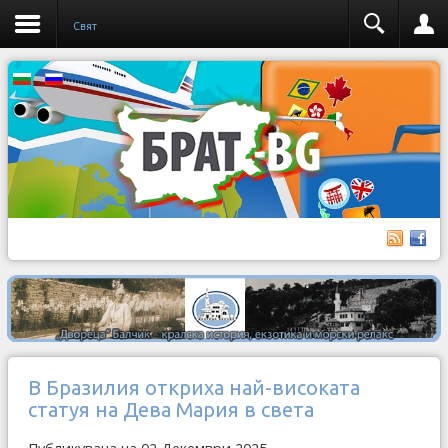
Свят
В Бразилия откриха най-високата
статуя на Дева Мария в света