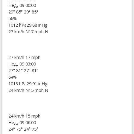
Нед, 09 00:00
29°
85°
29°
85°
56%
1012 hPa
29.88 inHg
27 km/h N
17 mph N
27 km/h
17 mph
Нед, 09 03:00
27°
81°
27°
81°
64%
1013 hPa
29.91 inHg
24 km/h N
15 mph N
24 km/h
15 mph
Нед, 09 06:00
24°
75°
24°
75°