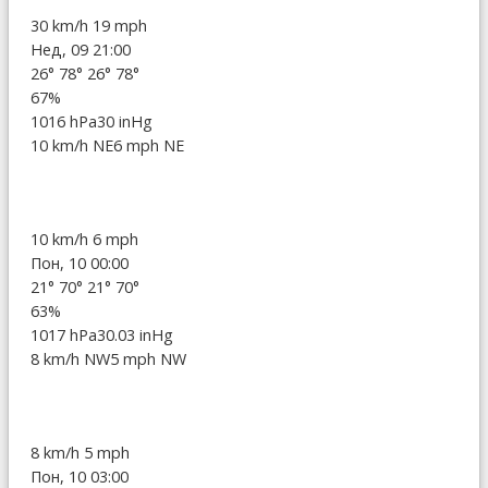
30 km/h
19 mph
Нед, 09 21:00
26°
78°
26°
78°
67%
1016 hPa
30 inHg
10 km/h NE
6 mph NE
10 km/h
6 mph
Пон, 10 00:00
21°
70°
21°
70°
63%
1017 hPa
30.03 inHg
8 km/h NW
5 mph NW
8 km/h
5 mph
Пон, 10 03:00