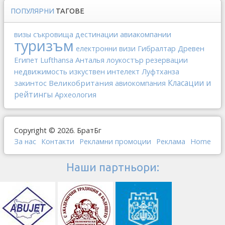
ПОПУЛЯРНИ
ТАГОВЕ
авиакомпании
визы
съкровища
дестинации
туризъм
Гибралтар
Древен
електронни визи
Египет
Lufthansa
Анталья
лоукостър
резервации
недвижимость
изкуствен интелект
Луфтханза
Класации и
закинтос
Великобритания
авиокомпания
рейтингы
Археология
Copyright © 2026. БратБг
За нас
Контакти
Рекламни промоции
Реклама
Home
Наши партньори: