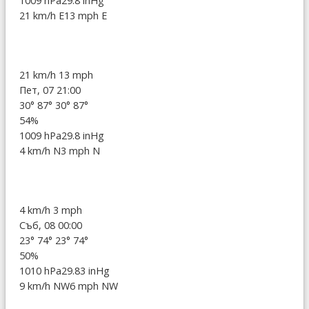
1009 hPa
29.8 inHg
21 km/h E
13 mph E
21 km/h
13 mph
Пет, 07 21:00
30°
87°
30°
87°
54%
1009 hPa
29.8 inHg
4 km/h N
3 mph N
4 km/h
3 mph
Съб, 08 00:00
23°
74°
23°
74°
50%
1010 hPa
29.83 inHg
9 km/h NW
6 mph NW