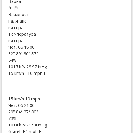
Варна
°C
|
°F
Влажност:
налягане:
вятъра:
Температура
вятъра
Чет, 06 18:00
32°
89°
30°
87°
54%
1015 hPa
29.97 inHg
15 km/h E
10 mph E
15 km/h
10 mph
Чет, 06 21:00
29°
84°
27°
80°
73%
1014 hPa
29.94 inHg
6 km/h E
4 mph E