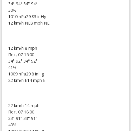
34°
94°
34°
94°
30%
1010 hPa
29.83 inHg
12 km/h NE
8 mph NE
12 km/h
8 mph
Пет, 07 15:00
34°
92°
34°
92°
41%
1009 hPa
29.8 inHg
22 km/h E
14 mph E
22 km/h
14 mph
Пет, 07 18:00
33°
91°
33°
91°
40%