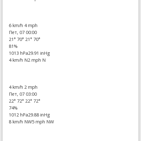
6 km/h
4 mph
Пет, 07 00:00
21°
70°
21°
70°
81%
1013 hPa
29.91 inHg
4 km/h N
2 mph N
4 km/h
2 mph
Пет, 07 03:00
22°
72°
22°
72°
74%
1012 hPa
29.88 inHg
8 km/h NW
5 mph NW