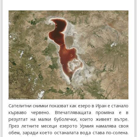
Сателитни снимки показват как езеро в Иран е станало
кърваво червено. Впечатляващата промяна е в
резултат на малки буболечки, които живеят вътре.
През летните месеци езерото Урмия намалява своя
обем, заради което останалата вода става по-солена.