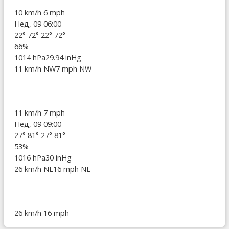
10 km/h
6 mph
Нед, 09 06:00
22°
72°
22°
72°
66%
1014 hPa
29.94 inHg
11 km/h NW
7 mph NW
11 km/h
7 mph
Нед, 09 09:00
27°
81°
27°
81°
53%
1016 hPa
30 inHg
26 km/h NE
16 mph NE
26 km/h
16 mph