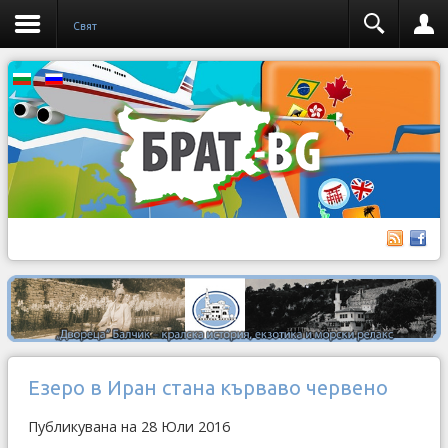
Свят
Езеро в Иран стана кърваво червено
Публикувана на 28 Юли 2016