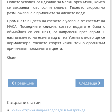
Новите условия са идеални за малки организми, които
се захранват със сол и слънце. Тяхното скоростно
размножаване е причината за алените води.
Промяната в цвета на езерото е уловена от сателит на
НАСА. Последните снимки, когато водата е била с
обичайния си син цвят, са направени през април. С
настъпването на есента видът на Урмия отново ще се
нормализира. Учените спорят какви точно организми
причиняват промяната в цвета.
Share
Предишна
Следваща
Свързани статии
Учени откриха мощни водопади в Антарктида