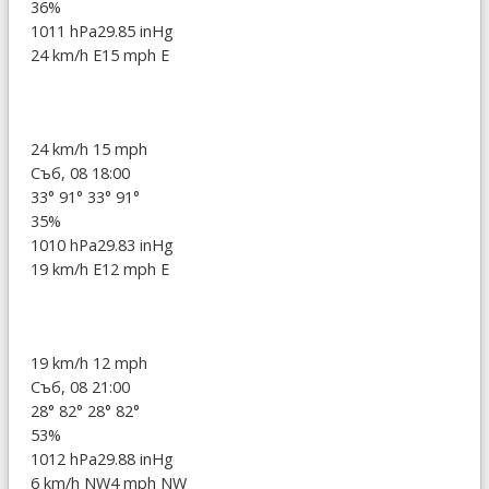
36%
1011 hPa
29.85 inHg
24 km/h E
15 mph E
24 km/h
15 mph
Съб, 08 18:00
33°
91°
33°
91°
35%
1010 hPa
29.83 inHg
19 km/h E
12 mph E
19 km/h
12 mph
Съб, 08 21:00
28°
82°
28°
82°
53%
1012 hPa
29.88 inHg
6 km/h NW
4 mph NW