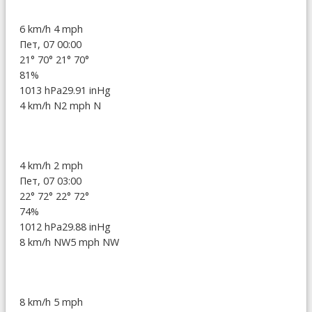
6 km/h
4 mph
Пет, 07 00:00
21°
70°
21°
70°
81%
1013 hPa
29.91 inHg
4 km/h N
2 mph N
4 km/h
2 mph
Пет, 07 03:00
22°
72°
22°
72°
74%
1012 hPa
29.88 inHg
8 km/h NW
5 mph NW
8 km/h
5 mph