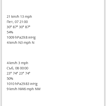
21 km/h
13 mph
Пет, 07 21:00
30°
87°
30°
87°
54%
1009 hPa
29.8 inHg
4 km/h N
3 mph N
4 km/h
3 mph
Съб, 08 00:00
23°
74°
23°
74°
50%
1010 hPa
29.83 inHg
9 km/h NW
6 mph NW