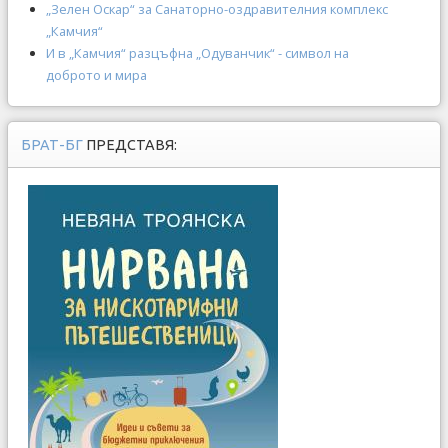
„Зелен Оскар“ за Санаторно-оздравителния комплекс
„Камчия“
И в „Камчия“ разцъфна „Одуванчик“ - символ на
доброто и мира
БРАТ-БГ
ПРЕДСТАВЯ: