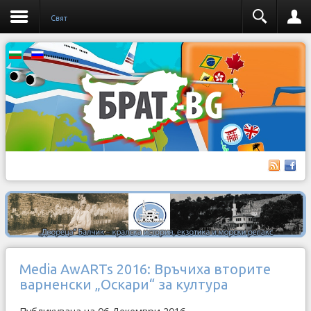
Свят
Media AwARTs 2016: Връчиха вторите
варненски „Оскари“ за култура