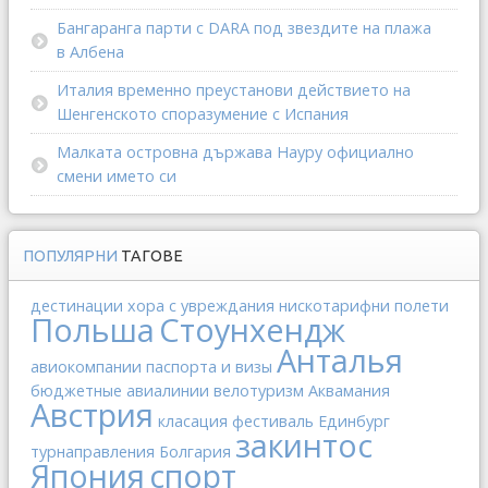
Бангаранга парти с DARA под звездите на плажа
в Албена
Италия временно преустанови действието на
Шенгенското споразумение с Испания
Малката островна държава Науру официално
смени името си
ПОПУЛЯРНИ
ТАГОВЕ
дестинации
хора с увреждания
нискотарифни полети
Польша
Стоунхендж
Анталья
авиокомпании
паспорта и визы
бюджетные авиалинии
велотуризм
Аквамания
Австрия
класация
фестиваль
Единбург
закинтос
турнаправления
Болгария
Япония
спорт