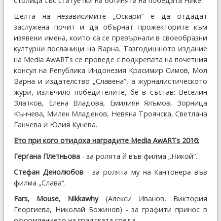
столица със статуетки на богинята на победата Нике.
Целта на независимите „Оскари“ е да отдадат
заслужена почит и да обърнат прожекторите към
изявени имена, които са се превърнали в своеобразни
културни посланици на Варна. Тазгодишното издание
на Media AwARTs се проведе с подкрепата на почетния
консул на Република Индонезия Красимир Симов, Мол
Варна и издателство „Славена“, а журналистическото
жури, излъчило победителите, бе в състав: Веселин
Златков, Елена Владова, Емилиян Ялъмов, Зорница
Кънчева, Милен Младенов, Невяна Троянска, Светлана
Ганчева и Юлия Кунева.
Ето при кого отидоха наградите Media AwARTs 2016:
Гергана Плетньова
- за ролята й във филма „Никой“.
Стефан Денолюбов
- за ролята му на Кантонера във
филма „Слава“.
Fars, Mouse, Nikkawhy
(Алекси Иванов, Виктория
Георгиева, Николай Божинов) - за графити принос в
оформлението на градската среда.