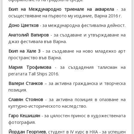
Екип на Международно триенале на акварела
- за
осъществяване на първото му издание, Варна 2016 г.
Доно Цветков
- за международна фестивална дейност.
Анатолий Вапиров
- за създаване и утвърждаване на
джаз фестивала във Варна.
Екип на Хале 3
- за създаване на ново младежко арт
пространство във Варна.
Мария Трофимова
- за създадения талисман на
регатата Tall Ships 2016.
Валери Станков
– за активна гражданска и творческа
позиция.
Славян Стоянов
- за активна позиция в опазване на
културно-историческото наследство.
Гаро Кешишян
- за цялостен принос в художествената
фотография.
Йордан Георгиев
, студент в IV курс в НХА - за успешен