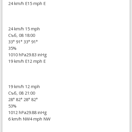
24 km/h E
15 mph E
24 km/h
15 mph
Съб, 08 18:00
33°
91°
33°
91°
35%
1010 hPa
29.83 inHg
19 km/h E
12 mph E
19 km/h
12 mph
Съб, 08 21:00
28°
82°
28°
82°
53%
1012 hPa
29.88 inHg
6 km/h NW
4 mph NW