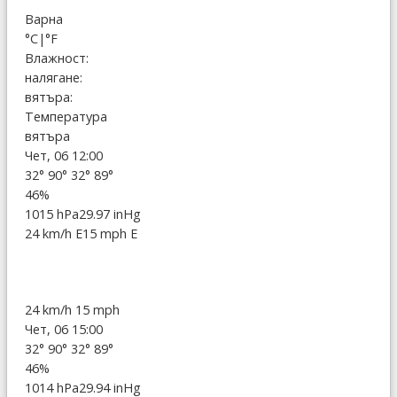
Варна
°C
|
°F
Влажност:
налягане:
вятъра:
Температура
вятъра
Чет, 06 12:00
32°
90°
32°
89°
46%
1015 hPa
29.97 inHg
24 km/h E
15 mph E
24 km/h
15 mph
Чет, 06 15:00
32°
90°
32°
89°
46%
1014 hPa
29.94 inHg