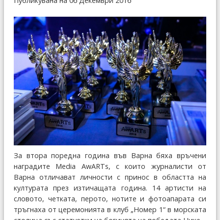
Публикувана на 06 Декември 2016
За втора поредна година във Варна бяха връчени
наградите Media AwARTs, с които журналисти от
Варна отличават личности с принос в областта на
културата през изтичащата година. 14 артисти на
словото, четката, перото, нотите и фотоапарата си
тръгнаха от церемонията в клуб „Номер 1“ в морската