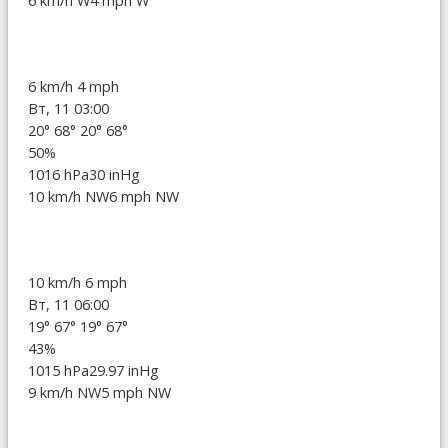
6 km/h W
4 mph W
6 km/h
4 mph
Вт, 11 03:00
20°
68°
20°
68°
50%
1016 hPa
30 inHg
10 km/h NW
6 mph NW
10 km/h
6 mph
Вт, 11 06:00
19°
67°
19°
67°
43%
1015 hPa
29.97 inHg
9 km/h NW
5 mph NW