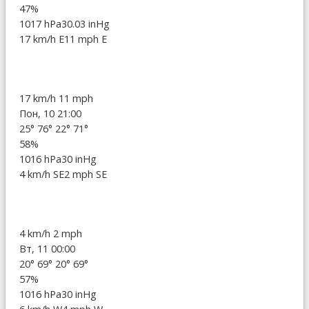
47%
1017 hPa
30.03 inHg
17 km/h E
11 mph E
17 km/h
11 mph
Пон, 10 21:00
25°
76°
22°
71°
58%
1016 hPa
30 inHg
4 km/h SE
2 mph SE
4 km/h
2 mph
Вт, 11 00:00
20°
69°
20°
69°
57%
1016 hPa
30 inHg