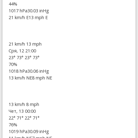
44%
1017 hPa
30.03 inHg
21 km/h E
13 mph E
21 km/h
13 mph
Сря, 12 21:00
23°
73°
23°
73°
70%
1018 hPa
30.06 inHg
13 km/h NE
8 mph NE
13 km/h
8 mph
Чет, 13 00:00
22°
71°
22°
71°
76%
1019 hPa
30.09 inHg