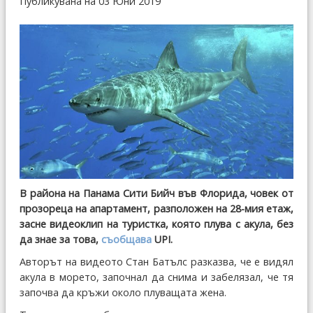
Публикувана на 03 Юни 2019
В района на Панама Сити Бийч във Флорида, човек от
прозореца на апартамент, разположен на 28-мия етаж,
засне видеоклип на туристка, която плува с акула, без
да знае за това,
съобщава
UPI.
Авторът на видеото Стан Батълс разказва, че е видял
акула в морето, започнал да снима и забелязал, че тя
започва да кръжи около плуващата жена.