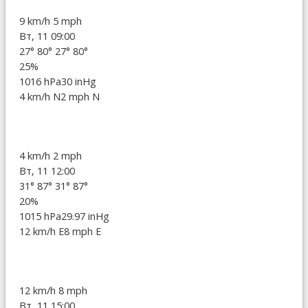
9 km/h
5 mph
Вт, 11 09:00
27°
80°
27°
80°
25%
1016 hPa
30 inHg
4 km/h N
2 mph N
4 km/h
2 mph
Вт, 11 12:00
31°
87°
31°
87°
20%
1015 hPa
29.97 inHg
12 km/h E
8 mph E
12 km/h
8 mph
Вт, 11 15:00