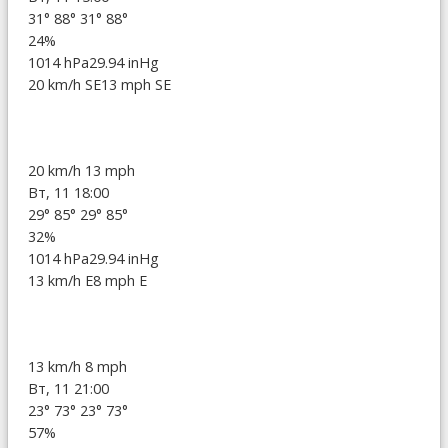
31°
88°
31°
88°
24%
1014 hPa
29.94 inHg
20 km/h SE
13 mph SE
20 km/h
13 mph
Вт, 11 18:00
29°
85°
29°
85°
32%
1014 hPa
29.94 inHg
13 km/h E
8 mph E
13 km/h
8 mph
Вт, 11 21:00
23°
73°
23°
73°
57%