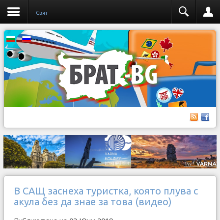
Свят
В САЩ заснеха туристка, която плува с
акула без да знае за това (видео)