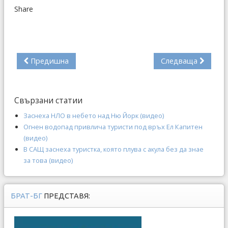
Share
Предишна
Следваща
Свързани статии
Заснеха НЛО в небето над Ню Йорк (видео)
Огнен водопад привлича туристи под връх Ел Капитен
(видео)
В САЩ заснеха туристка, която плува с акула без да знае
за това (видео)
БРАТ-БГ
ПРЕДСТАВЯ: