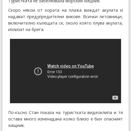
Туристката не забелязвала морския хищник.
Скоро някои от хората на плажа виждат акулата и
надават предупредителни викове. Всички летовници,
включително къпещата се, около която плува акулата,
излизат на брега.
По-късно Стан показа на туристката видеоклипа и тя
остава много изненадана колко близо е бил опасният
хищник.