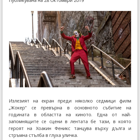
Публикувана на 28 Октомври 2019
Излезият на екран преди няколко седмици филм
„Жокер“ се превърна в основното събитие на
годината в областта на киното. Една от най-
запомнящите се сцени в лентата бе тази, в която
героят на Хоакин Феникс танцува върху дълга и
стръмна стълба в глуха уличка.