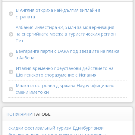
В Англия откриха най-дългия зиплайн в
страната
Албания инвестира €4,5 млн за модернизация
на енергийната мрежа в туристическия регион
Тет
Бангаранга парти с DARA под звездите на плажа
в Албена
Италия временно преустанови действието на
Шенгенското споразумение с Испания
Малката островна държава Науру официално
смени името си
ПОПУЛЯРНИ
ТАГОВЕ
скидки
фестивальный туризм
Единбург
визи
бронирование
экстрем
лоукостър
съкровища