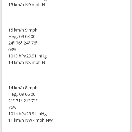
15 km/h N
9 mph N
15 km/h
9 mph
Нед, 09 03:00
24°
76°
24°
76°
63%
1013 hPa
29.91 inHg
14 km/h N
8 mph N
14 km/h
8 mph
Нед, 09 06:00
21°
71°
21°
71°
75%
1014 hPa
29.94 inHg
11 km/h NW
7 mph NW