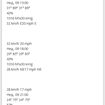
Нед, 09 15:00
31°
89°
31°
89°
42%
1016 hPa
30 inHg
32 km/h E
20 mph E
32 km/h
20 mph
Нед, 09 18:00
29°
85°
29°
85°
43%
1016 hPa
30 inHg
28 km/h NE
17 mph NE
28 km/h
17 mph
Нед, 09 21:00
24°
75°
24°
75°
57%