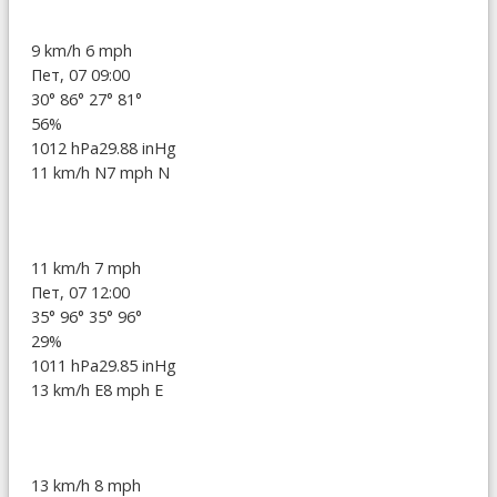
9 km/h
6 mph
Пет, 07 09:00
30°
86°
27°
81°
56%
1012 hPa
29.88 inHg
11 km/h N
7 mph N
11 km/h
7 mph
Пет, 07 12:00
35°
96°
35°
96°
29%
1011 hPa
29.85 inHg
13 km/h E
8 mph E
13 km/h
8 mph