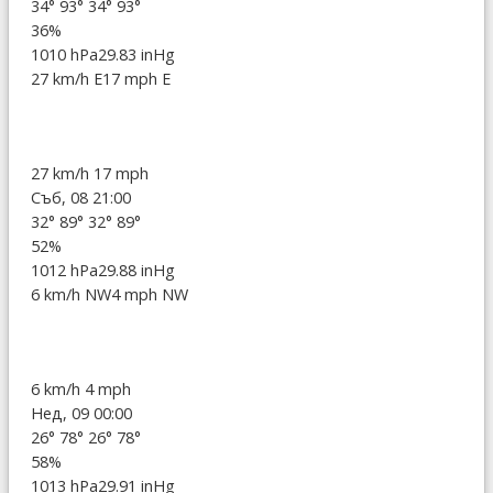
34°
93°
34°
93°
36%
1010 hPa
29.83 inHg
27 km/h E
17 mph E
27 km/h
17 mph
Съб, 08 21:00
32°
89°
32°
89°
52%
1012 hPa
29.88 inHg
6 km/h NW
4 mph NW
6 km/h
4 mph
Нед, 09 00:00
26°
78°
26°
78°
58%
1013 hPa
29.91 inHg