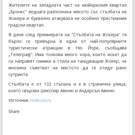
Жителите на западната част на нюйоркския квартал
„Бронкс“ веднага разпознаха мясото със стълбата на
Жокера и буквално атакуваха не особено престижния
градски квартал.
В деня след премиерата на "Стълбата на Жокера“ тя
бързо се превърна в една от най-популярните
туристически атракции в Ню Йорк, съобщава
„Телеграф“. Има толкова много хора, които искат да
си направят снимки в стила на танцуващия Жокер, че
мнозина съветват на мястото да се отиде рано
сутринта.
Стълбата е от 132 стъпала и е в странична улица,
която свързва Шекспир Авеню и Андерсън Авеню.
Източник
tonkosti.ru
Share