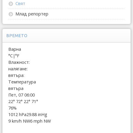
Свят
Млад репортер
ВРЕМЕТО
Варна
°C
|
°F
Влажност:
налягане:
вятъра:
Температура
вятъра
Пет, 07 06:00
22°
72°
22°
71°
76%
1012 hPa
29.88 inHg
9 km/h NW
6 mph NW