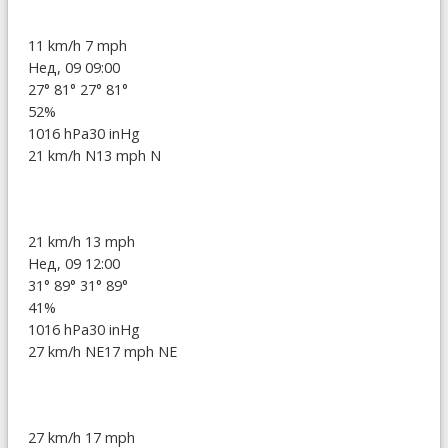
11 km/h
7 mph
Нед, 09 09:00
27°
81°
27°
81°
52%
1016 hPa
30 inHg
21 km/h N
13 mph N
21 km/h
13 mph
Нед, 09 12:00
31°
89°
31°
89°
41%
1016 hPa
30 inHg
27 km/h NE
17 mph NE
27 km/h
17 mph