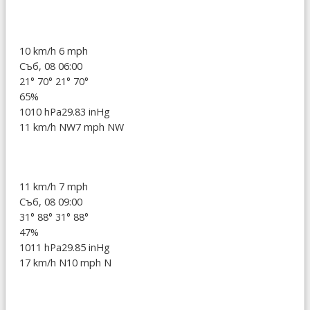
10 km/h
6 mph
Съб, 08 06:00
21°
70°
21°
70°
65%
1010 hPa
29.83 inHg
11 km/h NW
7 mph NW
11 km/h
7 mph
Съб, 08 09:00
31°
88°
31°
88°
47%
1011 hPa
29.85 inHg
17 km/h N
10 mph N