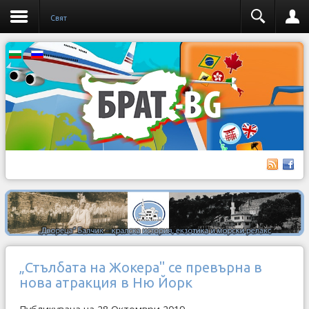
Свят
„Стълбата на Жокера" се превърна в
нова атракция в Ню Йорк