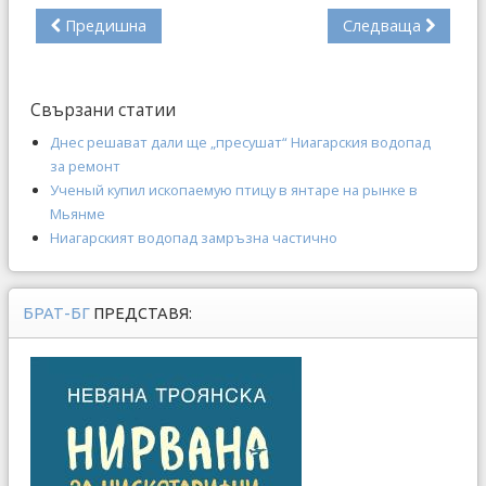
Предишна
Следваща
Свързани статии
Днес решават дали ще „пресушат“ Ниагарския водопад
за ремонт
Ученый купил ископаемую птицу в янтаре на рынке в
Мьянме
Ниагарският водопад замръзна частично
БРАТ-БГ
ПРЕДСТАВЯ: